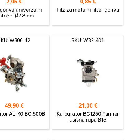
2,05
€
0,85
€
 goriva univerzalni
Filz za metalni filter goriva
otočni Ø7.8mm
SKU: W300-12
SKU: W32-401
49,90
€
21,00
€
ator AL-KO BC 500B
Karburator BC1250 Farmer
usisna rupa Ø15