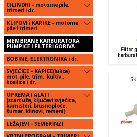
CILINDRI – motorne pile,
trimeri i dr.
KLIPOVI i KARIKE – motorne
pile i trimeri
MEMBRANE KARBURATORA
PUMPICE I FILTERI GORIVA
Filter 
karbura
BOBINE, ELEKTRONIKA i dr.
SVJEĆICE – KAPICE(lulice)
mot. pile, trim., kultiv.,
SK
kosilice i dr.
OPREMA I ALATI
(start uže, ključevi svjećica,
karnisteri, brusne ploče,
šumar. klinovi, remeni)
LEŽAJEVI – SEMERINZI
VRTNI PROGRAM – TRIMERI