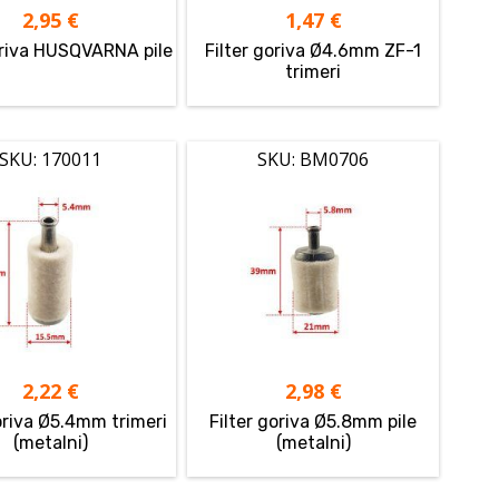
2,95
€
1,47
€
oriva HUSQVARNA pile
Filter goriva Ø4.6mm ZF-1
trimeri
SKU: 170011
SKU: BM0706
2,22
€
2,98
€
goriva Ø5.4mm trimeri
Filter goriva Ø5.8mm pile
(metalni)
(metalni)