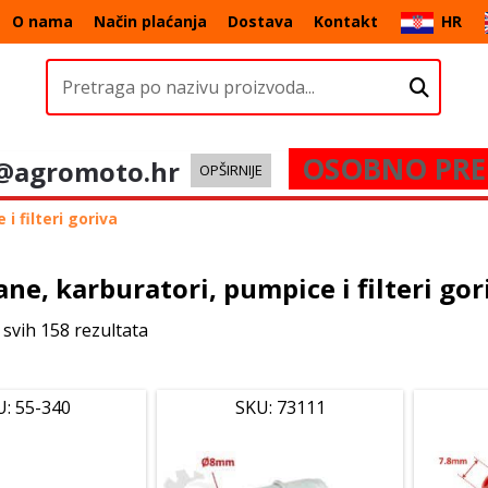
O nama
Način plaćanja
Dostava
Kontakt
HR
OSOBNO PRE
@agromoto.hr
OPŠIRNIJE
 filteri goriva
e, karburatori, pumpice i filteri gor
 svih 158 rezultata
U: 55-340
SKU: 73111