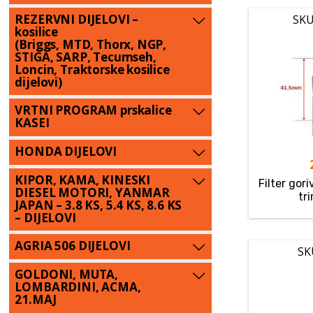
REZERVNI DIJELOVI –
SKU
kosilice
(Briggs, MTD, Thorx, NGP,
STIGA, SARP, Tecumseh,
Loncin, Traktorske kosilice
dijelovi)
VRTNI PROGRAM prskalice
KASEI
HONDA DIJELOVI
KIPOR, KAMA, KINESKI
Filter go
DIESEL MOTORI, YANMAR
tri
JAPAN – 3.8 KS, 5.4 KS, 8.6 KS
– DIJELOVI
AGRIA 506 DIJELOVI
SK
GOLDONI, MUTA,
LOMBARDINI, ACMA,
21.MAJ