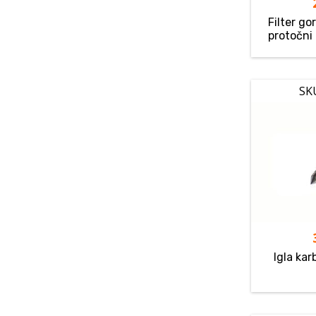
Filter go
protočni
SK
Igla ka