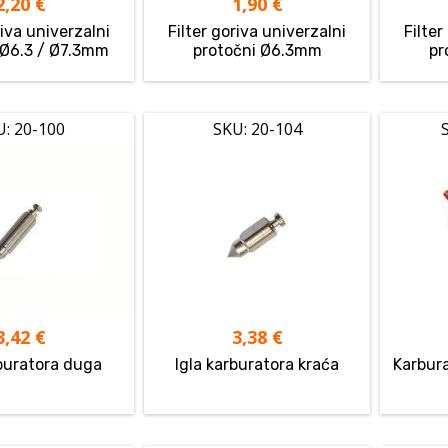
2,20
€
1,90
€
riva univerzalni
Filter goriva univerzalni
Filter
 Ø6.3 / Ø7.3mm
protočni Ø6.3mm
pr
U: 20-100
SKU: 20-104
3,42
€
3,38
€
rburatora duga
Igla karburatora kraća
Karbur