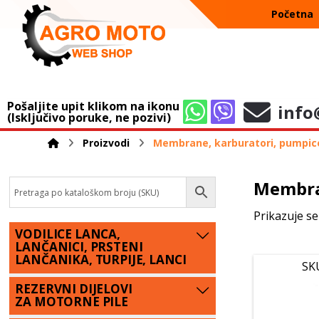
Početna
Pošaljite upit klikom na ikonu
info
(Isključivo poruke, ne pozivi)
Proizvodi
Membrane, karburatori, pumpice i
Membran
Prikazuje se
VODILICE LANCA,
LANČANICI, PRSTENI
LANČANIKA, TURPIJE, LANCI
SK
REZERVNI DIJELOVI
ZA MOTORNE PILE