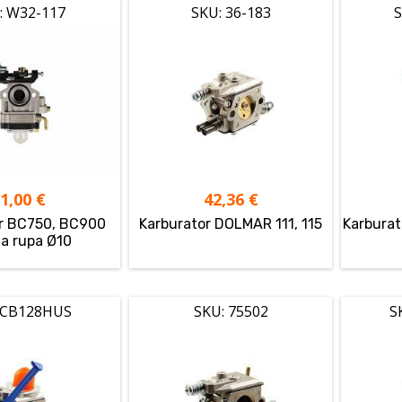
: W32-117
SKU: 36-183
S
21,00
€
42,36
€
r BC750, BC900
Karburator DOLMAR 111, 115
Karburat
na rupa Ø10
 CB128HUS
SKU: 75502
S