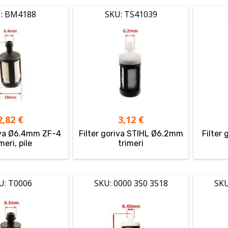
: BM4188
SKU: TS41039
2,82
€
3,12
€
riva Ø6.4mm ZF-4
Filter goriva STIHL Ø6.2mm
Filter
meri, pile
trimeri
U: T0006
SKU: 0000 350 3518
SKU