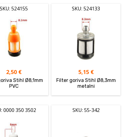
SKU: 524155
SKU: 524133
2,50
€
5,15
€
 goriva Stihl Ø8,1mm
Filter goriva Stihl Ø8,3mm
PVC
metalni
: 0000 350 3502
SKU: 55-342