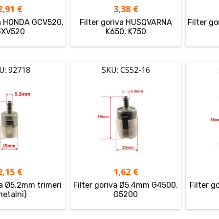
2,91
€
3,38
€
iva HONDA GCV520,
Filter goriva HUSQVARNA
Filter g
GXV520
K650, K750
U: 92718
SKU: CS52-16
2,15
€
1,62
€
va Ø5.2mm trimeri
Filter goriva Ø5.4mm G4500,
Filter 
metalni)
G5200