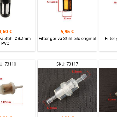
1,60
€
5,95
€
iva Stihl Ø8,3mm
Filter goriva Stihl pile original
Filter
PVC
U: 73110
SKU: 73117