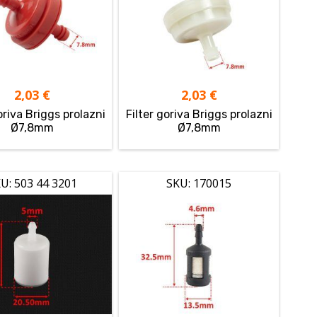
2,03
€
2,03
€
oriva Briggs prolazni
Filter goriva Briggs prolazni
Ø7,8mm
Ø7,8mm
U: 503 44 3201
SKU: 170015