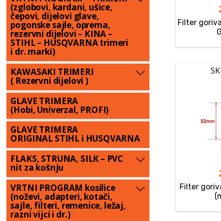
(zglobovi, kardani, ušice,
čepovi, dijelovi glave,
Filter gor
pogonske sajle, oprema,
rezervni dijelovi – KINA –
STIHL – HUSQVARNA trimeri
i dr. marki)
SK
KAWASAKI TRIMERI
( Rezervni dijelovi )
GLAVE TRIMERA
(Hobi, Univerzal, PROFI)
GLAVE TRIMERA
ORIGINAL STIHL i HUSQVARNA
FLAKS, STRUNA, SILK – PVC
nit za košnju
Filter gori
VRTNI PROGRAM kosilice
(noževi, adapteri, kotači,
(
sajle, filteri, remenice, ležaj,
razni vijci i dr.)