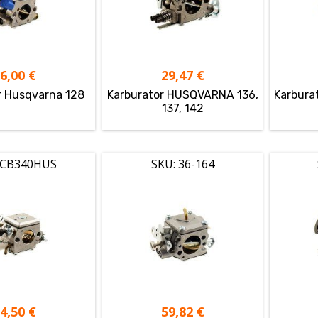
36,00
€
29,47
€
r Husqvarna 128
Karburator HUSQVARNA 136,
Karbura
137, 142
 CB340HUS
SKU: 36-164
34,50
€
59,82
€