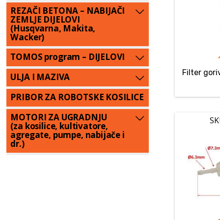
REZAČI BETONA – NABIJAČI
ZEMLJE DIJELOVI
(Husqvarna, Makita,
Wacker)
TOMOS program – DIJELOVI
Filter gor
ULJA I MAZIVA
PRIBOR ZA ROBOTSKE KOSILICE
MOTORI ZA UGRADNJU
SK
(za kosilice, kultivatore,
agregate, pumpe, nabijače i
dr.)