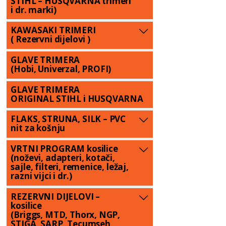
STIHL – HUSQVARNA trimeri
i dr. marki)
KAWASAKI TRIMERI
( Rezervni dijelovi )
GLAVE TRIMERA
(Hobi, Univerzal, PROFI)
GLAVE TRIMERA
ORIGINAL STIHL i HUSQVARNA
FLAKS, STRUNA, SILK – PVC
nit za košnju
VRTNI PROGRAM kosilice
(noževi, adapteri, kotači,
sajle, filteri, remenice, ležaj,
razni vijci i dr.)
REZERVNI DIJELOVI –
kosilice
(Briggs, MTD, Thorx, NGP,
STIGA, SARP, Tecumseh,