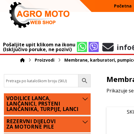
Početna
Pošaljite upit klikom na ikonu
info
(Isključivo poruke, ne pozivi)
Proizvodi
Membrane, karburatori, pumpice i
Membra
Prikazuje se
VODILICE LANCA,
LANČANICI, PRSTENI
LANČANIKA, TURPIJE, LANCI
SK
REZERVNI DIJELOVI
ZA MOTORNE PILE