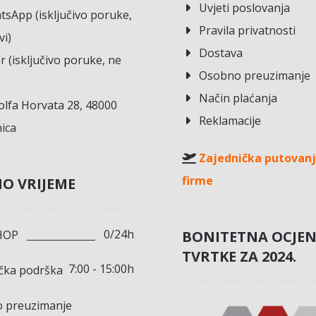
Uvjeti poslovanja
sApp (isključivo poruke,
Pravila privatnosti
vi)
Dostava
r (isključivo poruke, ne
Osobno preuzimanje
Način plaćanja
lfa Horvata 28, 48000
Reklamacije
ica
Zajednička putovanj
firme
O VRIJEME
0/24h
BONITETNA OCJE
HOP
TVRTKE ZA 2024.
7:00 - 15:00h
ička podrška
 preuzimanje