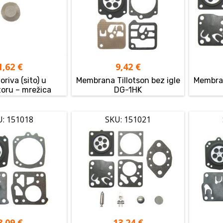
1,62
€
9,42
€
goriva (sito) u
Membrana Tillotson bez igle
Membran
toru – mrežica
DG-1HK
U: 151018
SKU: 151021
8,09
€
13,24
€