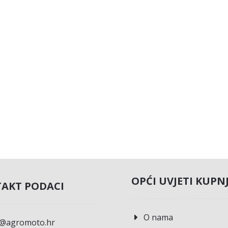
OPĆI UVJETI KUPN
AKT PODACI
O nama
o@agromoto.hr