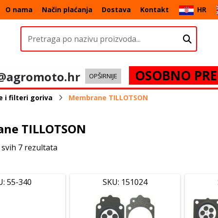
O nama
Način plaćanja
Dostava
Kontakt
HR
OSOBNO PRE
@agromoto.hr
OPŠIRNIJE
 filteri goriva
Membrane TILLOTSON
ne TILLOTSON
 svih 7 rezultata
U: 55-340
SKU: 151024