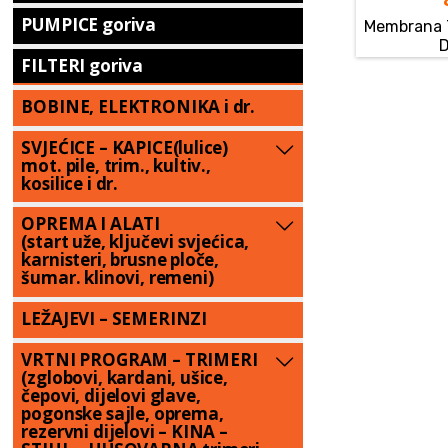
PUMPICE goriva
Membrana T
FILTERI goriva
BOBINE, ELEKTRONIKA i dr.
SVJEĆICE – KAPICE(lulice)
mot. pile, trim., kultiv.,
kosilice i dr.
OPREMA I ALATI
(start uže, ključevi svjećica,
karnisteri, brusne ploče,
šumar. klinovi, remeni)
LEŽAJEVI – SEMERINZI
VRTNI PROGRAM – TRIMERI
(zglobovi, kardani, ušice,
čepovi, dijelovi glave,
pogonske sajle, oprema,
rezervni dijelovi – KINA –