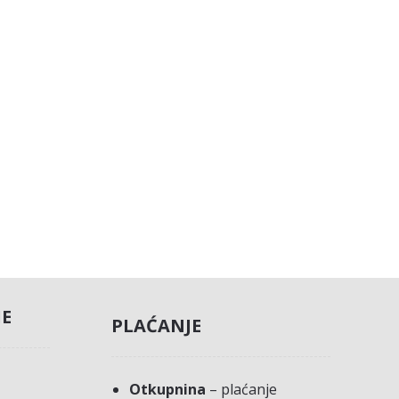
JE
PLAĆANJE
Otkupnina
– plaćanje