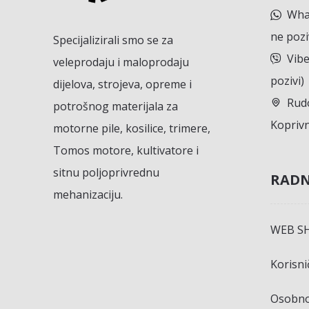
What
ne pozi
Specijalizirali smo se za
Vibe
veleprodaju i maloprodaju
pozivi)
dijelova, strojeva, opreme i
Rudo
potrošnog materijala za
Koprivn
motorne pile, kosilice, trimere,
Tomos motore, kultivatore i
sitnu poljoprivrednu
RADN
mehanizaciju.
WEB S
Korisn
Osobno