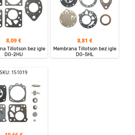
8,09
€
8,81
€
a Tillotson bez igle
Membrana Tillotson bez igle
DG-2HU
DG-5HL
SKU: 151019
10,66
€