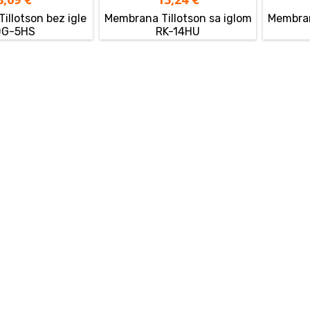
illotson bez igle
Membrana Tillotson sa iglom
Membran
DG-5HS
RK-14HU