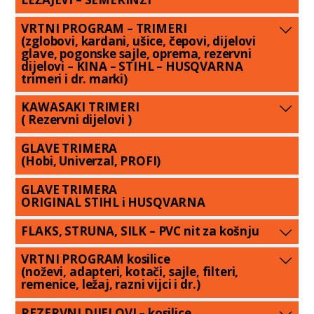
VRTNI PROGRAM – TRIMERI
(zglobovi, kardani, ušice, čepovi, dijelovi
glave, pogonske sajle, oprema, rezervni
dijelovi – KINA – STIHL – HUSQVARNA
trimeri i dr. marki)
KAWASAKI TRIMERI
( Rezervni dijelovi )
GLAVE TRIMERA
(Hobi, Univerzal, PROFI)
GLAVE TRIMERA
ORIGINAL STIHL i HUSQVARNA
FLAKS, STRUNA, SILK – PVC nit za košnju
VRTNI PROGRAM kosilice
(noževi, adapteri, kotači, sajle, filteri,
remenice, ležaj, razni vijci i dr.)
REZERVNI DIJELOVI – kosilice