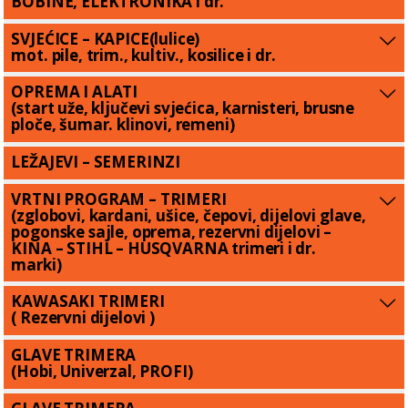
BOBINE, ELEKTRONIKA i dr.
SVJEĆICE – KAPICE(lulice)
mot. pile, trim., kultiv., kosilice i dr.
OPREMA I ALATI
(start uže, ključevi svjećica, karnisteri, brusne
ploče, šumar. klinovi, remeni)
LEŽAJEVI – SEMERINZI
VRTNI PROGRAM – TRIMERI
(zglobovi, kardani, ušice, čepovi, dijelovi glave,
pogonske sajle, oprema, rezervni dijelovi –
KINA – STIHL – HUSQVARNA trimeri i dr.
marki)
KAWASAKI TRIMERI
( Rezervni dijelovi )
GLAVE TRIMERA
(Hobi, Univerzal, PROFI)