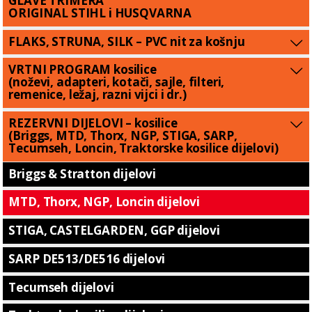
GLAVE TRIMERA
ORIGINAL STIHL i HUSQVARNA
FLAKS, STRUNA, SILK – PVC nit za košnju
VRTNI PROGRAM kosilice
(noževi, adapteri, kotači, sajle, filteri,
remenice, ležaj, razni vijci i dr.)
REZERVNI DIJELOVI – kosilice
(Briggs, MTD, Thorx, NGP, STIGA, SARP,
Tecumseh, Loncin, Traktorske kosilice dijelovi)
Briggs & Stratton dijelovi
MTD, Thorx, NGP, Loncin dijelovi
STIGA, CASTELGARDEN, GGP dijelovi
SARP DE513/DE516 dijelovi
Tecumseh dijelovi