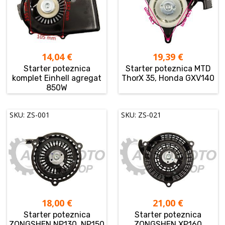
14,04
€
19,39
€
Starter poteznica
Starter poteznica MTD
komplet Einhell agregat
ThorX 35, Honda GXV140
850W
SKU: ZS-001
SKU: ZS-021
18,00
€
21,00
€
Starter poteznica
Starter poteznica
ZONGSHEN NP130, NP150
ZONGSHEN XP160