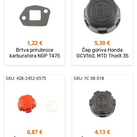
1,22
€
5,30
€
Brtva prirubnice
Čep goriva Honda
karburatora NGP T475
GCV160, MTD ThorX 35
SKU: 428-2452-0575
SKU: YC 08 018
6,87
€
4,13
€