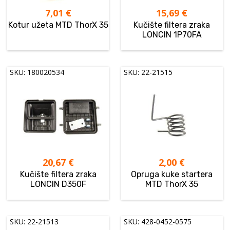
7,01
€
15,69
€
Kotur užeta MTD ThorX 35
Kučište filtera zraka
LONCIN 1P70FA
SKU: 180020534
SKU: 22-21515
20,67
€
2,00
€
Kučište filtera zraka
Opruga kuke startera
LONCIN D350F
MTD ThorX 35
SKU: 22-21513
SKU: 428-0452-0575