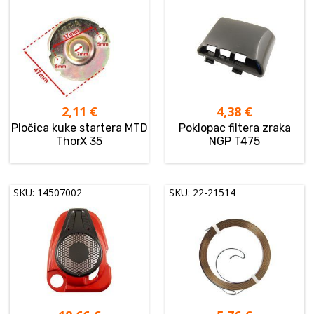
2,11
€
4,38
€
Pločica kuke startera MTD
Poklopac filtera zraka
ThorX 35
NGP T475
SKU: 14507002
SKU: 22-21514