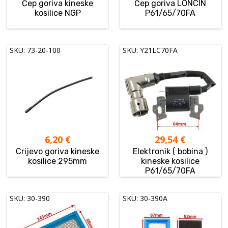
Čep goriva kineske
Čep goriva LONCIN
kosilice NGP
P61/65/70FA
SKU: 73-20-100
SKU: Y21LC70FA
6,20
€
29,54
€
Crijevo goriva kineske
Elektronik ( bobina )
kosilice 295mm
kineske kosilice
P61/65/70FA
SKU: 30-390
SKU: 30-390A