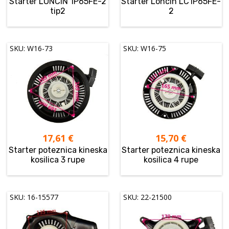
Starter LONCIN 1P65FE-2
Starter Loncin LC1P65FE-
tip2
2
SKU: W16-73
SKU: W16-75
17,61
€
15,70
€
Starter poteznica kineska
Starter poteznica kineska
kosilica 3 rupe
kosilica 4 rupe
SKU: 16-15577
SKU: 22-21500