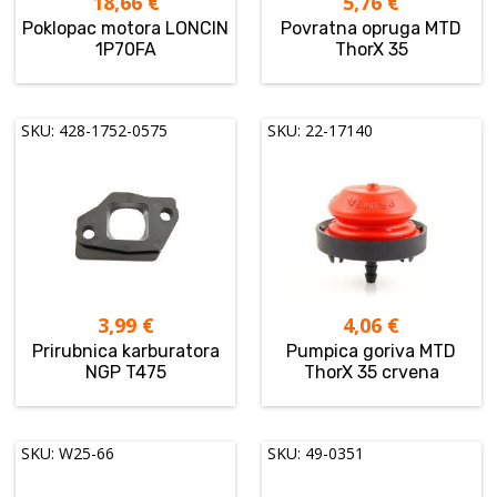
18,66
€
5,76
€
Poklopac motora LONCIN
Povratna opruga MTD
1P70FA
ThorX 35
SKU: 428-1752-0575
SKU: 22-17140
3,99
€
4,06
€
Prirubnica karburatora
Pumpica goriva MTD
NGP T475
ThorX 35 crvena
SKU: W25-66
SKU: 49-0351