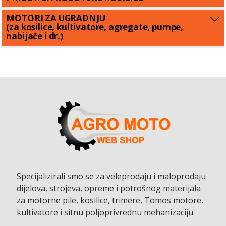
MOTORI ZA UGRADNJU
(za kosilice, kultivatore, agregate, pumpe,
nabijače i dr.)
Specijalizirali smo se za veleprodaju i maloprodaju
dijelova, strojeva, opreme i potrošnog materijala
za motorne pile, kosilice, trimere, Tomos motore,
kultivatore i sitnu poljoprivrednu mehanizaciju.