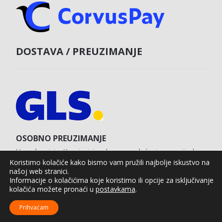
DOSTAVA / PREUZIMANJE
OSOBNO PREUZIMANJE
U poslovnici u Koprivnici s obvezom plaćanja unaprijed
karticom na web shopu.
Koristimo kolačiće kako bismo vam pružili najbolje iskustvo na
našoj web stranici.
Informacije o kolačićima koje koristimo ili opcije za isključivanje
kolačića možete pronaći u
postavkama
.
Agro Moto Shop © 2025.
Izrada web shopa:
kT dizajn
Prihvaćam