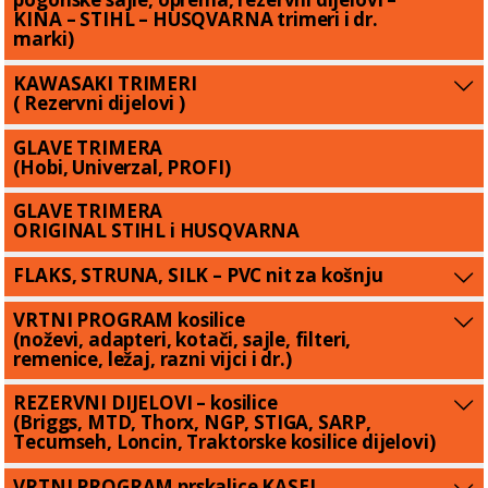
KINA – STIHL – HUSQVARNA trimeri i dr.
marki)
KAWASAKI TRIMERI
( Rezervni dijelovi )
GLAVE TRIMERA
(Hobi, Univerzal, PROFI)
GLAVE TRIMERA
ORIGINAL STIHL i HUSQVARNA
FLAKS, STRUNA, SILK – PVC nit za košnju
VRTNI PROGRAM kosilice
(noževi, adapteri, kotači, sajle, filteri,
remenice, ležaj, razni vijci i dr.)
REZERVNI DIJELOVI – kosilice
(Briggs, MTD, Thorx, NGP, STIGA, SARP,
Tecumseh, Loncin, Traktorske kosilice dijelovi)
VRTNI PROGRAM prskalice KASEI