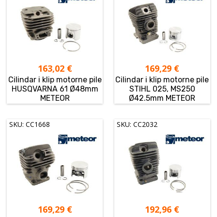
163,02
€
169,29
€
Cilindar i klip motorne pile
Cilindar i klip motorne pile
HUSQVARNA 61 Ø48mm
STIHL 025, MS250
METEOR
Ø42.5mm METEOR
SKU: CC1668
SKU: CC2032
169,29
€
192,96
€