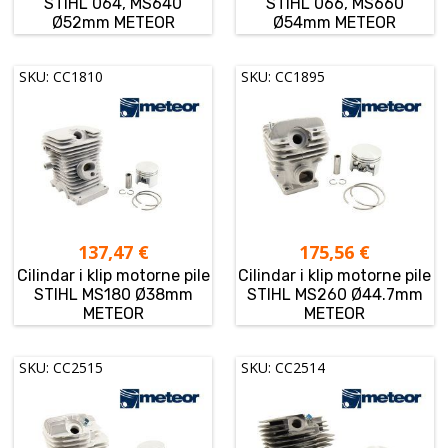
STIHL 064, MS640
STIHL 066, MS660
Ø52mm METEOR
Ø54mm METEOR
SKU: CC1810
SKU: CC1895
137,47
€
175,56
€
Cilindar i klip motorne pile
Cilindar i klip motorne pile
STIHL MS180 Ø38mm
STIHL MS260 Ø44.7mm
METEOR
METEOR
SKU: CC2515
SKU: CC2514