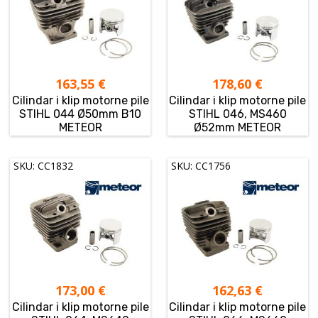
163,55
€
178,60
€
Cilindar i klip motorne pile
Cilindar i klip motorne pile
STIHL 044 Ø50mm B10
STIHL 046, MS460
METEOR
Ø52mm METEOR
SKU: CC1832
SKU: CC1756
173,00
€
162,63
€
Cilindar i klip motorne pile
Cilindar i klip motorne pile