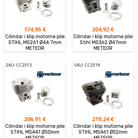
174,95
€
204,92
€
Cilindar i klip motorne pile
Cilindar i klip motorne pile
STIHL MS261 Ø44.7mm
Stihl MS362 Ø47mm
METEOR
METEOR
SKU: CC2513
SKU: CC2516
206,91
€
219,24
€
Cilindar i klip motorne pile
Cilindar i klip motorne pile
STIHL MS441 Ø50mm
STIHL MS461 Ø52mm
METEOR
METEOR