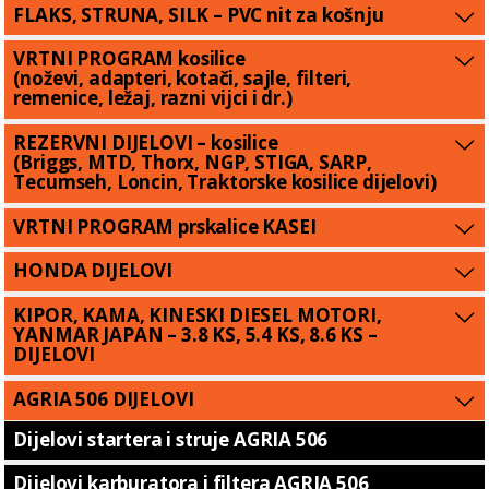
FLAKS, STRUNA, SILK – PVC nit za košnju
VRTNI PROGRAM kosilice
(noževi, adapteri, kotači, sajle, filteri,
remenice, ležaj, razni vijci i dr.)
REZERVNI DIJELOVI – kosilice
(Briggs, MTD, Thorx, NGP, STIGA, SARP,
Tecumseh, Loncin, Traktorske kosilice dijelovi)
VRTNI PROGRAM prskalice KASEI
HONDA DIJELOVI
KIPOR, KAMA, KINESKI DIESEL MOTORI,
YANMAR JAPAN – 3.8 KS, 5.4 KS, 8.6 KS –
DIJELOVI
AGRIA 506 DIJELOVI
Dijelovi startera i struje AGRIA 506
Dijelovi karburatora i filtera AGRIA 506