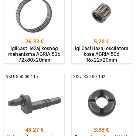
26,33
€
5,20
€
Igličasti ležaj kosnog
Igličasti ležaj oscilatora
mehanizma AGRIA 506
kose AGRIA 506
72x80x20mm
16x22x20mm
SKU: 850 00 115
SKU: 850 00 142
43,27
€
3,33
€