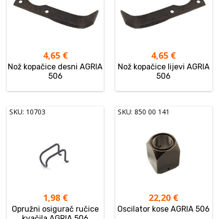
4,65
€
4,65
€
Nož kopačice desni AGRIA
Nož kopačice lijevi AGRIA
506
506
SKU: 10703
SKU: 850 00 141
1,98
€
22,20
€
Opružni osigurač ručice
Oscilator kose AGRIA 506
kvačila AGRIA 506