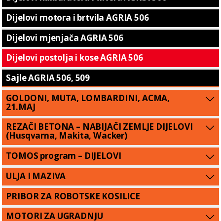
Dijelovi motora i brtvila AGRIA 506
Dijelovi mjenjača AGRIA 506
Dijelovi postolja i kose AGRIA 506
Sajle AGRIA 506, 509
GOLDONI, MUTA, LOMBARDINI, ACMA,
21.MAJ
REZAČI BETONA – NABIJAČI ZEMLJE DIJELOVI
(Husqvarna, Makita, Wacker)
TOMOS program – DIJELOVI
ULJA I MAZIVA
PRIBOR ZA ROBOTSKE KOSILICE
MOTORI ZA UGRADNJU