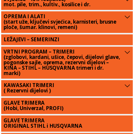
mot. pile, trim., kultiv., kosilice i dr.
OPREMA I ALATI
(start uže, ključevi svjećica, karnisteri, brusne
ploče, šumar. klinovi, remeni)
LEŽAJEVI – SEMERINZI
VRTNI PROGRAM – TRIMERI
(zglobovi, kardani, ušice, čepovi, dijelovi glave,
pogonske sajle, oprema, rezervni dijelovi –
KINA – STIHL – HUSQVARNA trimeri i dr.
marki)
KAWASAKI TRIMERI
( Rezervni dijelovi )
GLAVE TRIMERA
(Hobi, Univerzal, PROFI)
GLAVE TRIMERA
ORIGINAL STIHL i HUSQVARNA