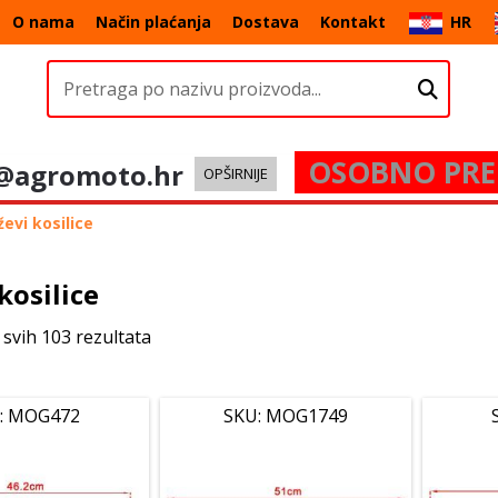
O nama
Način plaćanja
Dostava
Kontakt
HR
OSOBNO PRE
@agromoto.hr
OPŠIRNIJE
evi kosilice
kosilice
 svih 103 rezultata
: MOG472
SKU: MOG1749