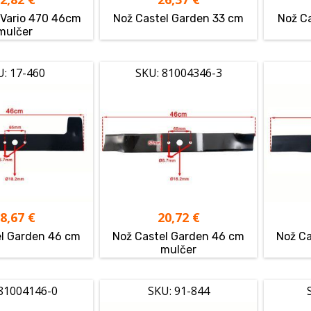
 Vario 470 46cm
Nož Castel Garden 33 cm
Nož C
mulčer
U: 17-460
SKU: 81004346-3
18,67
€
20,72
€
el Garden 46 cm
Nož Castel Garden 46 cm
Nož Ca
mulčer
 81004146-0
SKU: 91-844