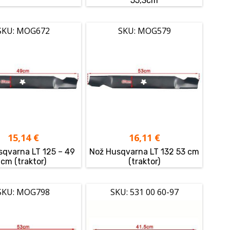
55,3cm
SKU: MOG672
SKU: MOG579
15,14
€
16,11
€
sqvarna LT 125 – 49
Nož Husqvarna LT 132 53 cm
cm (traktor)
(traktor)
SKU: MOG798
SKU: 531 00 60-97