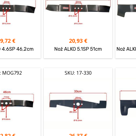
19,72
€
20,93
€
 4.6SP 46,2cm
Nož ALKO 5.1SP 51cm
Nož ALKO
: MOG792
SKU: 17-330
22,82
€
26,37
€