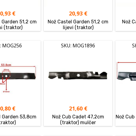
20,93
€
20,93
€
l Garden 51,2 cm
Nož Castel Garden 51,2 cm
Nož C
i (traktor)
lijevi (traktor)
: MOG256
SKU: MOG1896
S
20,80
€
21,60
€
l Garden 53,8cm
Nož Cub Cadet 47,2cm
Nož Cub
traktor)
(traktor) mulčer