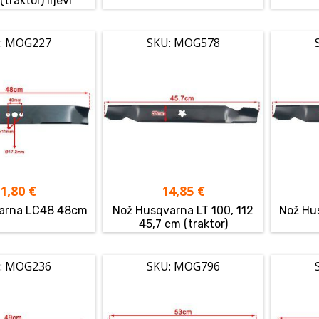
traktor) lijevi
: MOG227
SKU: MOG578
11,80
€
14,85
€
arna LC48 48cm
Nož Husqvarna LT 100, 112
Nož Hu
45,7 cm (traktor)
: MOG236
SKU: MOG796