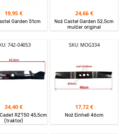
19,95
€
24,66
€
astel Garden 51cm
Nož Castel Garden 52,5cm
mulčer original
KU: 742-04053
SKU: MOG334
34,40
€
17,72
€
 Cadet RZT50 45,5cm
Nož Einhell 46cm
(traktor)