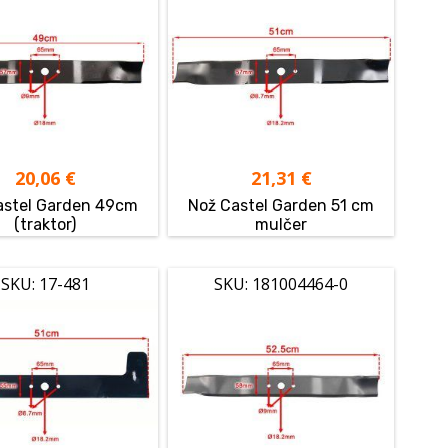
20,06
€
21,31
€
astel Garden 49cm
Nož Castel Garden 51 cm
(traktor)
mulčer
SKU: 17-481
SKU: 181004464-0