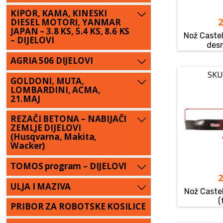
KIPOR, KAMA, KINESKI
DIESEL MOTORI, YANMAR
JAPAN – 3.8 KS, 5.4 KS, 8.6 KS
Nož Caste
– DIJELOVI
desn
AGRIA 506 DIJELOVI
SKU
GOLDONI, MUTA,
LOMBARDINI, ACMA,
21.MAJ
REZAČI BETONA – NABIJAČI
ZEMLJE DIJELOVI
(Husqvarna, Makita,
Wacker)
TOMOS program – DIJELOVI
ULJA I MAZIVA
Nož Caste
(
PRIBOR ZA ROBOTSKE KOSILICE