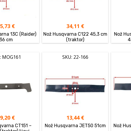
15,73
€
34,11
€
rna 13C (Raider)
Nož Husqvarna C122 45,3 cm
Nož Hus
36 cm
(traktor)
4
: MOG161
SKU: 22-166
29,20
€
13,44
€
qvarna CT151 –
Nož Husqvarna JET50 51cm
Nož Hu