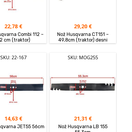
22,78
€
29,20
€
qvarna Combi 112 –
Nož Husqvarna CT151 –
2 cm (traktor)
49,8cm (traktor) desni
SKU: 22-167
SKU: MOG255
14,63
€
21,31
€
sqvarna JET55 56cm
Nož Husqvarna LB 155