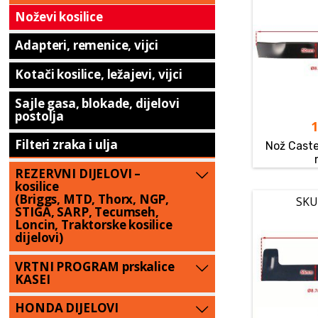
Noževi kosilice
Adapteri, remenice, vijci
Kotači kosilice, ležajevi, vijci
Sajle gasa, blokade, dijelovi
postolja
Filteri zraka i ulja
Nož Cast
REZERVNI DIJELOVI –
kosilice
(Briggs, MTD, Thorx, NGP,
SKU
STIGA, SARP, Tecumseh,
Loncin, Traktorske kosilice
dijelovi)
VRTNI PROGRAM prskalice
KASEI
HONDA DIJELOVI