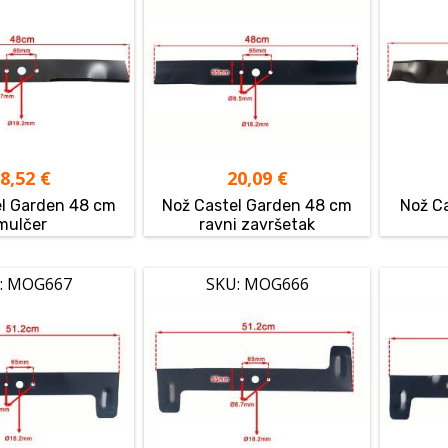
18,52
€
20,09
€
el Garden 48 cm
Nož Castel Garden 48 cm
Nož C
mulčer
ravni završetak
: MOG667
SKU: MOG666