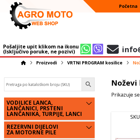
Početna
Pošaljite upit klikom na ikonu
info
(Isključivo poruke, ne pozivi)
Proizvodi
VRTNI PROGRAM kosilice
Nož
Noževi 
Prikazuje se
VODILICE LANCA,
LANČANICI, PRSTENI
LANČANIKA, TURPIJE, LANCI
SKU
REZERVNI DIJELOVI
ZA MOTORNE PILE