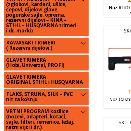
(zglobovi, kardani, ušice,
Nož ALKO
čepovi, dijelovi glave,
pogonske sajle, oprema,
rezervni dijelovi – KINA –
STIHL – HUSQVARNA trimeri
i dr. marki)
SK
KAWASAKI TRIMERI
( Rezervni dijelovi )
GLAVE TRIMERA
(Hobi, Univerzal, PROFI)
GLAVE TRIMERA
ORIGINAL STIHL i HUSQVARNA
FLAKS, STRUNA, SILK – PVC
nit za košnju
Nož Cast
VRTNI PROGRAM kosilice
(noževi, adapteri, kotači,
sajle, filteri, remenice, ležaj,
SKU:
razni vijci i dr.)