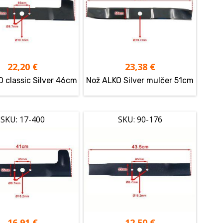
22,20
€
23,38
€
 classic Silver 46cm
Nož ALKO Silver mulčer 51cm
SKU: 17-400
SKU: 90-176
16,91
€
12,50
€