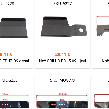
KU: 9228
SKU: 9227
29,11
€
29,11
€
O FD 13.09 desni
Nož GRILLO FD 13.09 lijevi
Nož
: MOG233
SKU: MOG779