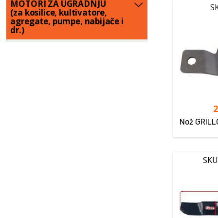
MOTORI ZA UGRADNJU
S
(za kosilice, kultivatore,
agregate, pumpe, nabijače i
dr.)
Nož GRILL
SKU