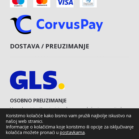
DOSTAVA / PREUZIMANJE
OSOBNO PREUZIMANJE
U poslovnici u Koprivnici s obvezom plaćanja unaprijed
karticom na web shopu.
Koristimo kolačiće kako bismo vam pružili najbolje iskustvo na
našoj web stranici.
Informacije o kolačićima koje koristimo ili opcije za isključivanje
kolačića možete pronaći u
postavkama
.
Agro Moto Shop © 2025.
Izrada web shopa:
kT dizajn