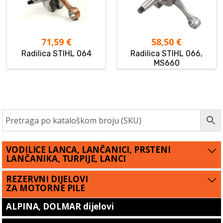
71,59
€
58,50
€
Radilica STIHL 064
Radilica STIHL 066,
MS660
VODILICE LANCA, LANČANICI, PRSTENI
LANČANIKA, TURPIJE, LANCI
REZERVNI DIJELOVI
ZA MOTORNE PILE
ALPINA, DOLMAR dijelovi