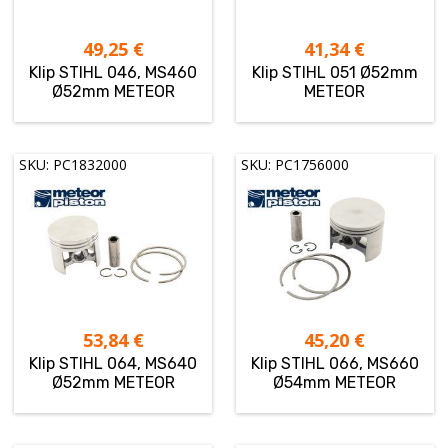
49,25
€
41,34
€
Klip STIHL 046, MS460
Klip STIHL 051 Ø52mm
Ø52mm METEOR
METEOR
SKU: PC1832000
SKU: PC1756000
53,84
€
45,20
€
Klip STIHL 064, MS640
Klip STIHL 066, MS660
Ø52mm METEOR
Ø54mm METEOR