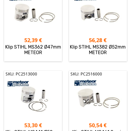
52,39
€
56,28
€
Klip STIHL MS362 Ø47mm
Klip STIHL MS382 Ø52mm
METEOR
METEOR
SKU: PC2513000
SKU: PC2516000
53,30
€
50,54
€