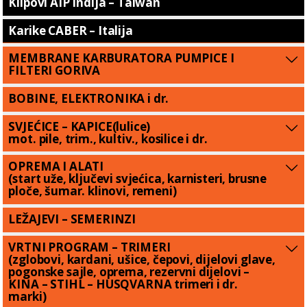
Klipovi AIP Indija – Taiwan
Karike CABER – Italija
MEMBRANE KARBURATORA PUMPICE I
FILTERI GORIVA
BOBINE, ELEKTRONIKA i dr.
SVJEĆICE – KAPICE(lulice)
mot. pile, trim., kultiv., kosilice i dr.
OPREMA I ALATI
(start uže, ključevi svjećica, karnisteri, brusne
ploče, šumar. klinovi, remeni)
LEŽAJEVI – SEMERINZI
VRTNI PROGRAM – TRIMERI
(zglobovi, kardani, ušice, čepovi, dijelovi glave,
pogonske sajle, oprema, rezervni dijelovi –
KINA – STIHL – HUSQVARNA trimeri i dr.
marki)