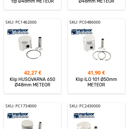
tip Ø48mm METEOR
Ø48mm METEOR
SKU: PC1462000
SKU: PC0486000
42,27
€
41,90
€
Klip HUSQVARNA 650
Klip ILO 101 Ø50mm
Ø48mm METEOR
METEOR
SKU: PC1734000
SKU: PC2430000