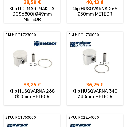
38,59
€
40,43
€
Klip DOLMAR, MAKITA
Klip HUSQVARNA 266
DCS6800i Ø49mm
Ø50mm METEOR
METEOR
SKU: PC1723000
SKU: PC1730000
38,25
€
36,75
€
Klip HUSQVARNA 268
Klip HUSQVARNA 340
Ø50mm METEOR
Ø40mm METEOR
SKU: PC1760000
SKU: PC2254000