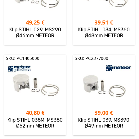
49,25
€
39,51
€
Klip STIHL 029, MS290
Klip STIHL 034, MS360
Ø46mm METEOR
Ø48mm METEOR
SKU: PC1405000
SKU: PC2377000
40,80
€
39,00
€
Klip STIHL 038M, MS380
Klip STIHL 039, MS390
Ø52mm METEOR
Ø49mm METEOR