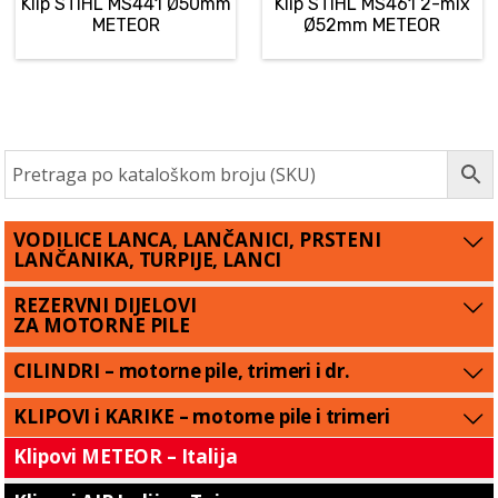
Klip STIHL MS441 Ø50mm
Klip STIHL MS461 2-mix
METEOR
Ø52mm METEOR
VODILICE LANCA, LANČANICI, PRSTENI
LANČANIKA, TURPIJE, LANCI
REZERVNI DIJELOVI
ZA MOTORNE PILE
CILINDRI – motorne pile, trimeri i dr.
KLIPOVI i KARIKE – motorne pile i trimeri
Klipovi METEOR – Italija