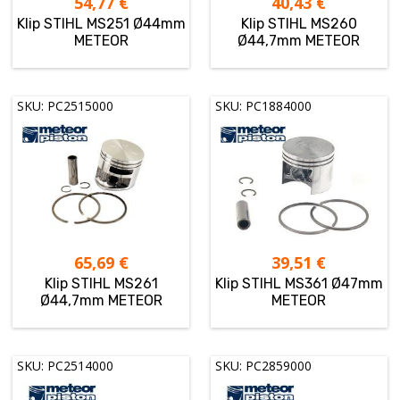
54,77
€
40,43
€
Klip STIHL MS251 Ø44mm
Klip STIHL MS260
METEOR
Ø44,7mm METEOR
SKU: PC2515000
SKU: PC1884000
65,69
€
39,51
€
Klip STIHL MS261
Klip STIHL MS361 Ø47mm
Ø44,7mm METEOR
METEOR
SKU: PC2514000
SKU: PC2859000