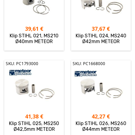
39,61
€
37,67
€
Klip STIHL 021, MS210
Klip STIHL 024, MS240
Ø40mm METEOR
Ø42mm METEOR
SKU: PC1793000
SKU: PC1668000
41,38
€
42,27
€
Klip STIHL 025, MS250
Klip STIHL 026, MS260
Ø42,5mm METEOR
Ø44mm METEOR