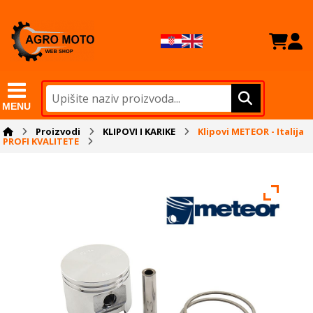
MENU
Proizvodi
KLIPOVI I KARIKE
Klipovi METEOR - Italija
PROFI KVALITETE