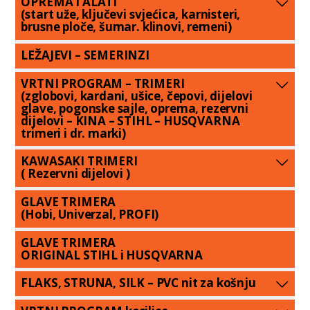
OPREMA I ALATI
(start uže, ključevi svjećica, karnisteri,
brusne ploče, šumar. klinovi, remeni)
LEŽAJEVI – SEMERINZI
VRTNI PROGRAM – TRIMERI
(zglobovi, kardani, ušice, čepovi, dijelovi
glave, pogonske sajle, oprema, rezervni
dijelovi – KINA – STIHL – HUSQVARNA
trimeri i dr. marki)
KAWASAKI TRIMERI
( Rezervni dijelovi )
GLAVE TRIMERA
(Hobi, Univerzal, PROFI)
GLAVE TRIMERA
ORIGINAL STIHL i HUSQVARNA
FLAKS, STRUNA, SILK – PVC nit za košnju