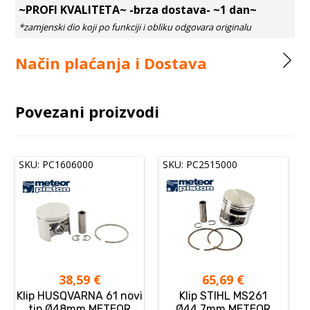
~PROFI KVALITETA~ -brza dostava- ~1 dan~
Način plaćanja i Dostava
Povezani proizvodi
SKU: PC1606000
SKU: PC2515000
38,59
€
65,69
€
Klip HUSQVARNA 61 novi
Klip STIHL MS261
tip Ø48mm METEOR
Ø44,7mm METEOR