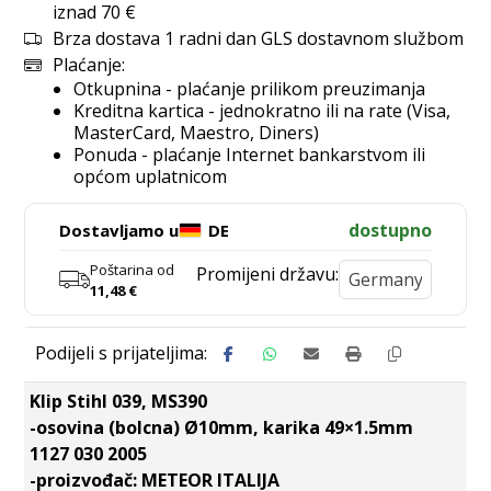
iznad 70 €
Brza dostava 1 radni dan GLS dostavnom službom
Plaćanje:
Otkupnina - plaćanje prilikom preuzimanja
Kreditna kartica - jednokratno ili na rate (Visa,
MasterCard, Maestro, Diners)
Ponuda - plaćanje Internet bankarstvom ili
općom uplatnicom
dostupno
Dostavljamo u
DE
Poštarina od
Promijeni državu:
11,48
€
Klip Stihl 039, MS390
-osovina (bolcna) Ø10mm, karika 49×1.5mm
1127 030 2005
-proizvođač: METEOR ITALIJA