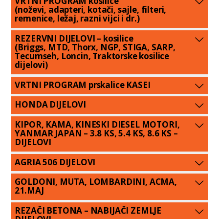
VRTNI PROGRAM kosilice
(noževi, adapteri, kotači, sajle, filteri,
remenice, ležaj, razni vijci i dr.)
REZERVNI DIJELOVI – kosilice
(Briggs, MTD, Thorx, NGP, STIGA, SARP,
Tecumseh, Loncin, Traktorske kosilice
dijelovi)
VRTNI PROGRAM prskalice KASEI
HONDA DIJELOVI
KIPOR, KAMA, KINESKI DIESEL MOTORI,
YANMAR JAPAN – 3.8 KS, 5.4 KS, 8.6 KS –
DIJELOVI
AGRIA 506 DIJELOVI
GOLDONI, MUTA, LOMBARDINI, ACMA,
21.MAJ
REZAČI BETONA – NABIJAČI ZEMLJE