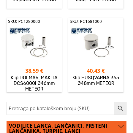
SKU: PC1280000
SKU: PC1681000
38,59
€
40,43
€
Klip DOLMAR, MAKITA
Klip HUSQVARNA 365
DCS6000i Ø46mm
Ø48mm METEOR
METEOR
VODILICE LANCA, LANČANICI, PRSTENI
LANČANIKA, TURPIJE, LANCI