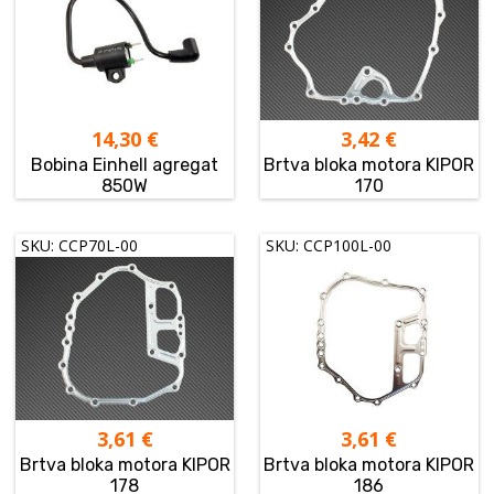
14,30
€
3,42
€
Bobina Einhell agregat
Brtva bloka motora KIPOR
850W
170
SKU: CCP70L-00
SKU: CCP100L-00
3,61
€
3,61
€
Brtva bloka motora KIPOR
Brtva bloka motora KIPOR
178
186