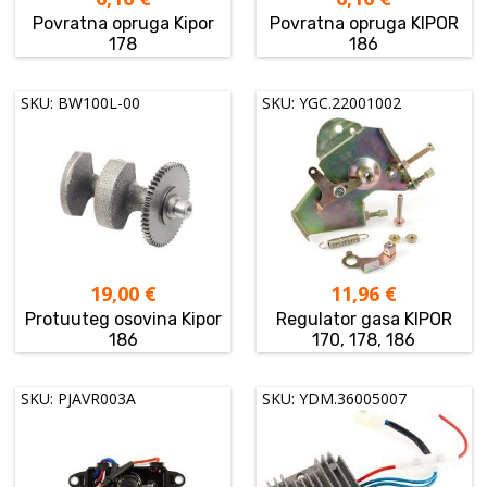
Povratna opruga Kipor
Povratna opruga KIPOR
178
186
SKU: BW100L-00
SKU: YGC.22001002
19,00
€
11,96
€
Protuuteg osovina Kipor
Regulator gasa KIPOR
186
170, 178, 186
SKU: PJAVR003A
SKU: YDM.36005007