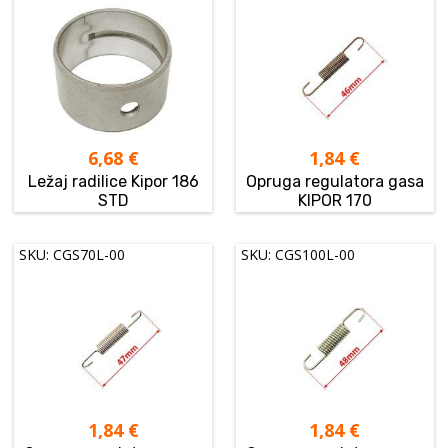
6,68
€
1,84
€
Ležaj radilice Kipor 186
Opruga regulatora gasa
STD
KIPOR 170
SKU: CGS70L-00
SKU: CGS100L-00
1,84
€
1,84
€