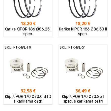
18,20
€
18,20
€
Karike KIPOR 186 Ø86,25 I
Karike KIPOR 186 Ø86,50 II
spec.
spec.
SKU: PTK48L-F0
SKU: PTK48L-S1
32,58
€
36,49
€
Klip KIPOR 170 Ø70,0 STD
Klip KIPOR 170 Ø70,25 I
s karikama oštri
spec. s karikama oštri