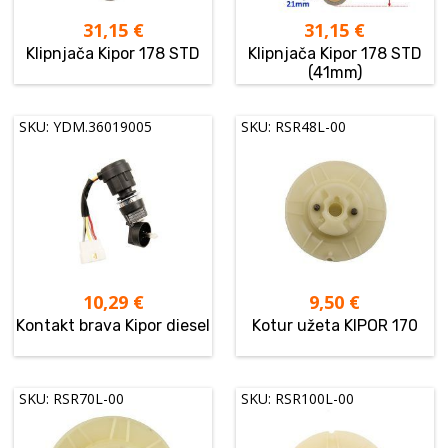
31,15
€
31,15
€
Klipnjača Kipor 178 STD
Klipnjača Kipor 178 STD
(41mm)
SKU: YDM.36019005
SKU: RSR48L-00
10,29
€
9,50
€
Kontakt brava Kipor diesel
Kotur užeta KIPOR 170
SKU: RSR70L-00
SKU: RSR100L-00