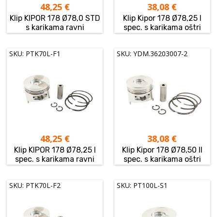
48,25
€
38,08
€
Klip KIPOR 178 Ø78,0 STD
Klip Kipor 178 Ø78,25 I
s karikama ravni
spec. s karikama oštri
SKU: PTK70L-F1
SKU: YDM.36203007-2
48,25
€
38,08
€
Klip KIPOR 178 Ø78,25 I
Klip Kipor 178 Ø78,50 II
spec. s karikama ravni
spec. s karikama oštri
SKU: PTK70L-F2
SKU: PT100L-S1