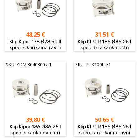
48,25
€
31,51
€
Klip Kipor 178 Ø78,50 II
Klip KIPOR 186 Ø86,25 I
spec. s karikama ravni
spec. bez karika oštri
SKU: YDM.36403007-1
SKU: PTK100L-F1
39,80
€
50,65
€
Klip Kipor 186 Ø86,25 I
Klip KIPOR 186 Ø86,25 I
spec. s karikama oštri
spec. s karikama ravni