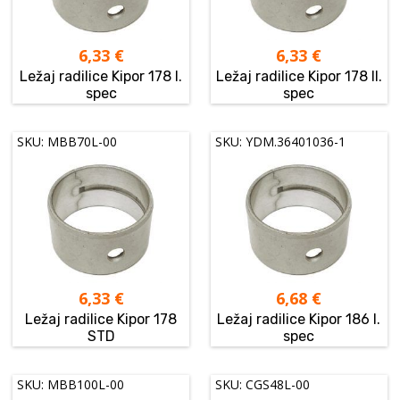
6,33
€
6,33
€
Ležaj radilice Kipor 178 I.
Ležaj radilice Kipor 178 II.
spec
spec
SKU: MBB70L-00
SKU: YDM.36401036-1
6,33
€
6,68
€
Ležaj radilice Kipor 178
Ležaj radilice Kipor 186 I.
STD
spec
SKU: MBB100L-00
SKU: CGS48L-00