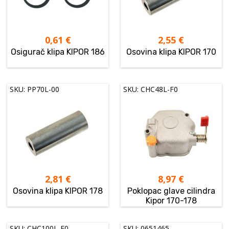
0,61
€
2,55
€
Osigurač klipa KIPOR 186
Osovina klipa KIPOR 170
SKU: PP70L-00
SKU: CHC48L-F0
2,81
€
8,97
€
Osovina klipa KIPOR 178
Poklopac glave cilindra
Kipor 170-178
SKU: CHC100L-F0
SKU: 0651465