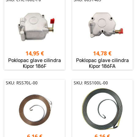
14,95
€
14,78
€
Poklopac glave cilindra
Poklopac glave cilindra
Kipor 186F
Kipor 186FA
SKU: RSS70L-00
SKU: RSS100L-00
6,16
€
6,16
€