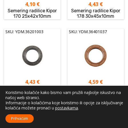
4,10
€
4,43
€
Semering radilice Kipor
Semering radilice Kipor
170 25x42x10mm
178 30x45x10mm
SKU: YDM.36201003
SKU: YDM.36401037
4,43
€
4,59
€
Semering radilice Kipor
Semering radilice Kipor
Koristimo kolačiće kako bismo vam pružili najbolje iskustvo na
178 30x45x8mm
186 35x50x10mm
našoj web stranici.
Informacije o kolačićima koje koristimo ili opcije za isključivanje
kolačića možete pronaći u
postavkama
.
SKU: YDM.36401003
SKU: OPS48L-00
Prihvaćam