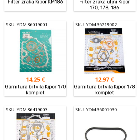
Filter zraka Kipor KM186
Filter zraka uljni Kipor
170, 178, 186
SKU: YDM.36019001
SKU: YDM.36219002
14,25
€
12,97
€
Garnitura brtvila Kipor 170
Garnitura brtvila Kipor 178
komplet
komplet
SKU: YDM.36419003
SKU: YDM.36001030