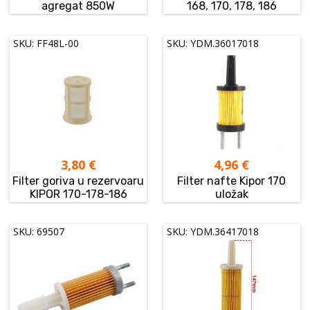
agregat 850W
168, 170, 178, 186
SKU: FF48L-00
SKU: YDM.36017018
3,80
€
4,96
€
Filter goriva u rezervoaru
Filter nafte Kipor 170
KIPOR 170-178-186
uložak
SKU: 69507
SKU: YDM.36417018