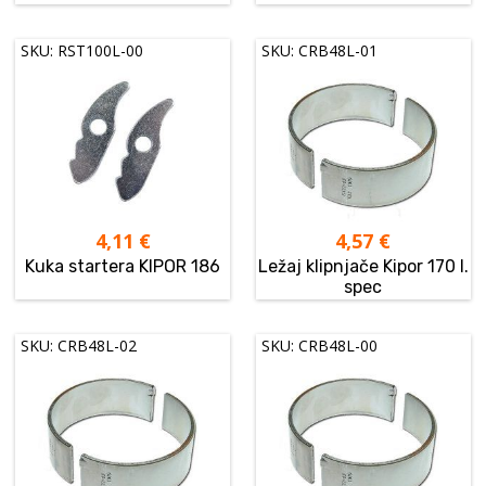
SKU: RST100L-00
SKU: CRB48L-01
4,11
€
4,57
€
Kuka startera KIPOR 186
Ležaj klipnjače Kipor 170 I.
spec
SKU: CRB48L-02
SKU: CRB48L-00