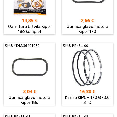
14,35
€
2,66
€
Garnitura brtvila Kipor
Gumica glave motora
186 komplet
Kipor 170
SKU: YDM.36401030
SKU: PR48L-00
3,04
€
16,30
€
Gumica glave motora
Karike KIPOR 170 Ø70,0
Kipor 186
STD
SKU: PR48L-01
SKU: PR48L-02