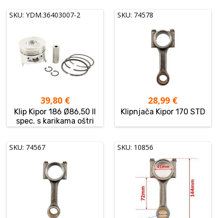
SKU: YDM.36403007-2
SKU: 74578
39,80
€
28,99
€
Klip Kipor 186 Ø86,50 II
Klipnjača Kipor 170 STD
spec. s karikama oštri
SKU: 74567
SKU: 10856