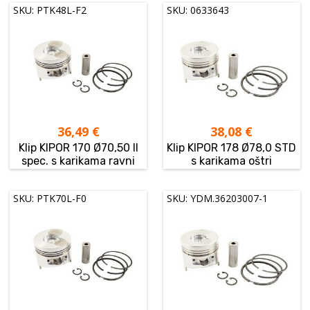
SKU: PTK48L-F2
SKU: 0633643
36,49
€
38,08
€
Klip KIPOR 170 Ø70,50 II
Klip KIPOR 178 Ø78,0 STD
spec. s karikama ravni
s karikama oštri
SKU: PTK70L-F0
SKU: YDM.36203007-1