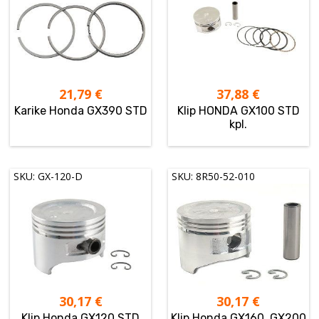
21,79
€
37,88
€
Karike Honda GX390 STD
Klip HONDA GX100 STD
kpl.
SKU: GX-120-D
SKU: 8R50-52-010
30,17
€
30,17
€
Klip Honda GX120 STD
Klip Honda GX160, GX200