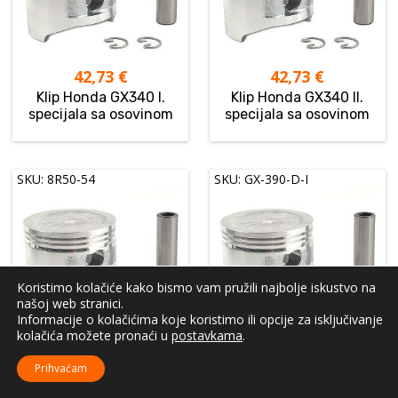
42,73
€
42,73
€
Klip Honda GX340 I.
Klip Honda GX340 II.
specijala sa osovinom
specijala sa osovinom
SKU: 8R50-54
SKU: GX-390-D-I
Koristimo kolačiće kako bismo vam pružili najbolje iskustvo na
našoj web stranici.
Informacije o kolačićima koje koristimo ili opcije za isključivanje
42,73
€
44,98
€
kolačića možete pronaći u
postavkama
.
Klip Honda GX340 STD sa
Klip Honda GX390 I.
Prihvaćam
osovinom
specijala sa osovinom