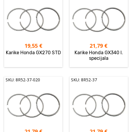
19,55
€
21,79
€
Karike Honda GX270 STD
Karike Honda GX340 I.
specijala
SKU: 8R52-37-020
SKU: 8R52-37
21,79
€
21,79
€