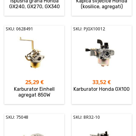
Ispušna grana Honda
Kapica svjećice Honda
GX240, GX270, GX340
(kosilice, agregati)
SKU: 0628491
SKU: PJGX10012
25,29
€
33,52
€
Karburator Einhell
Karburator Honda GX100
agregat 850W
SKU: 75048
SKU: 8R32-10