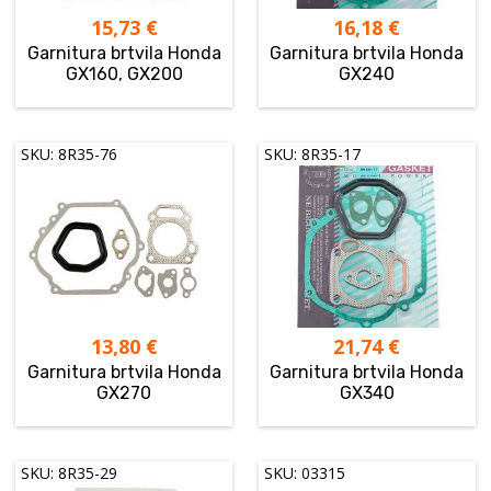
15,73
€
16,18
€
Garnitura brtvila Honda
Garnitura brtvila Honda
GX160, GX200
GX240
SKU: 8R35-76
SKU: 8R35-17
13,80
€
21,74
€
Garnitura brtvila Honda
Garnitura brtvila Honda
GX270
GX340
SKU: 8R35-29
SKU: 03315