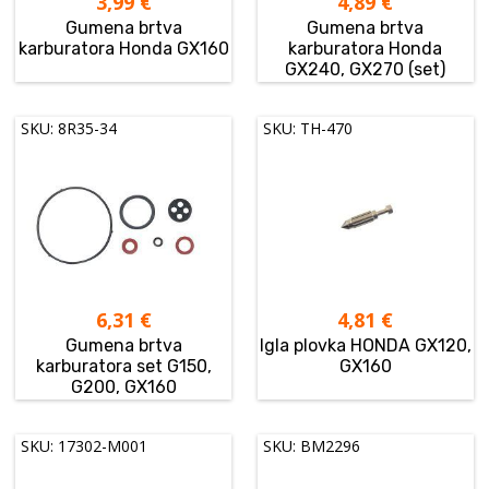
3,99
€
4,89
€
Gumena brtva
Gumena brtva
karburatora Honda GX160
karburatora Honda
GX240, GX270 (set)
SKU: 8R35-34
SKU: TH-470
6,31
€
4,81
€
Gumena brtva
Igla plovka HONDA GX120,
karburatora set G150,
GX160
G200, GX160
SKU: 17302-M001
SKU: BM2296