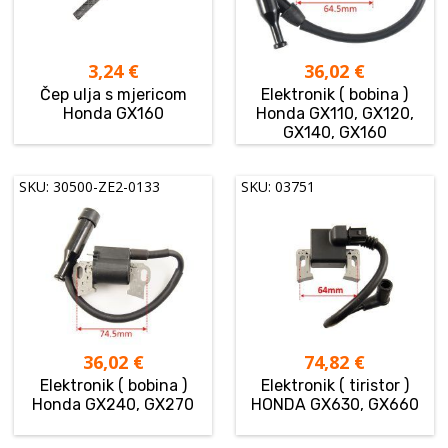
3,24
€
36,02
€
Čep ulja s mjericom
Elektronik ( bobina )
Honda GX160
Honda GX110, GX120,
GX140, GX160
SKU: 30500-ZE2-0133
SKU: 03751
36,02
€
74,82
€
Elektronik ( bobina )
Elektronik ( tiristor )
Honda GX240, GX270
HONDA GX630, GX660