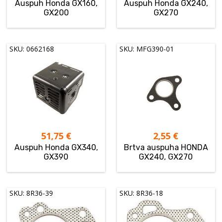
Auspuh Honda GX160,
Auspuh Honda GX240,
GX200
GX270
SKU: 0662168
SKU: MFG390-01
51,75
€
2,55
€
Auspuh Honda GX340,
Brtva auspuha HONDA
GX390
GX240, GX270
SKU: 8R36-39
SKU: 8R36-18