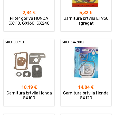
2,34
€
5,32
€
Filter goriva HONDA
Garnitura brtvila ET950
GX110, GX160, GX240
agregat
SKU: 03713
SKU: 54-2002
10,19
€
14,04
€
Garnitura brtvila Honda
Garnitura brtvila Honda
GX100
GX120