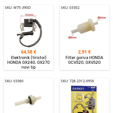
SKU: W75-390D
SKU: 03302
64,58
€
2,91
€
Elektronik (tiristor)
Filter goriva HONDA
HONDA GX240, GX270
GCV520, GXV520
novi tip
SKU: 03360
SKU: 728-2312-0950