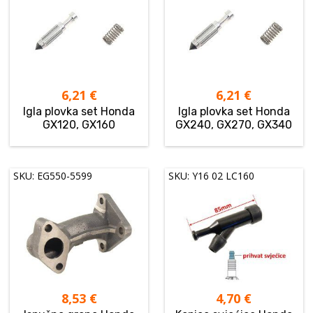
6,21
€
6,21
€
Igla plovka set Honda
Igla plovka set Honda
GX120, GX160
GX240, GX270, GX340
SKU: EG550-5599
SKU: Y16 02 LC160
8,53
€
4,70
€