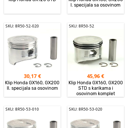
I. specijala sa osovinom
SKU: 8R50-52-020
SKU: 8R50-52
30,17
€
45,96
€
Klip Honda GX160, GX200
Klip Honda GX160, GX200
II. specijala sa osovinom
STD s karikama i
osovinom komplet
SKU: 8R50-53-010
SKU: 8R50-53-020