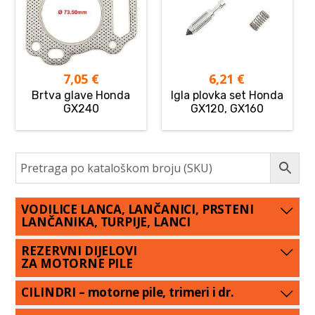
7,05
€
6,21
€
Brtva glave Honda
Igla plovka set Honda
GX240
GX120, GX160
VODILICE LANCA, LANČANICI, PRSTENI
LANČANIKA, TURPIJE, LANCI
REZERVNI DIJELOVI
ZA MOTORNE PILE
CILINDRI – motorne pile, trimeri i dr.