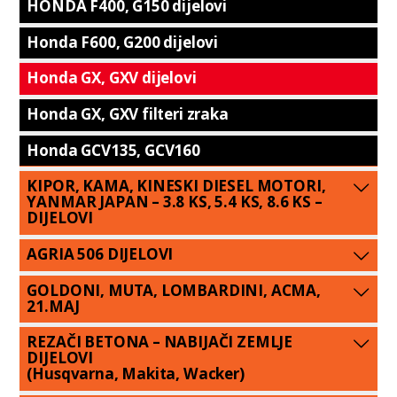
HONDA F400, G150 dijelovi
Honda F600, G200 dijelovi
Honda GX, GXV dijelovi
Honda GX, GXV filteri zraka
Honda GCV135, GCV160
KIPOR, KAMA, KINESKI DIESEL MOTORI,
YANMAR JAPAN – 3.8 KS, 5.4 KS, 8.6 KS –
DIJELOVI
AGRIA 506 DIJELOVI
GOLDONI, MUTA, LOMBARDINI, ACMA,
21.MAJ
REZAČI BETONA – NABIJAČI ZEMLJE
DIJELOVI
(Husqvarna, Makita, Wacker)