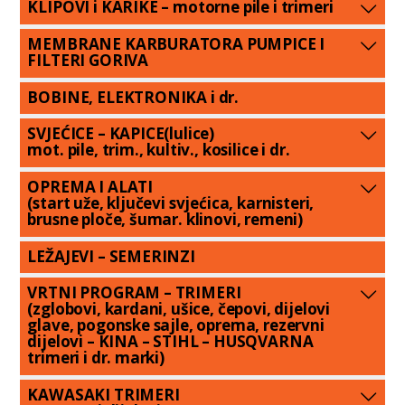
KLIPOVI i KARIKE – motorne pile i trimeri
MEMBRANE KARBURATORA PUMPICE I
FILTERI GORIVA
BOBINE, ELEKTRONIKA i dr.
SVJEĆICE – KAPICE(lulice)
mot. pile, trim., kultiv., kosilice i dr.
OPREMA I ALATI
(start uže, ključevi svjećica, karnisteri,
brusne ploče, šumar. klinovi, remeni)
LEŽAJEVI – SEMERINZI
VRTNI PROGRAM – TRIMERI
(zglobovi, kardani, ušice, čepovi, dijelovi
glave, pogonske sajle, oprema, rezervni
dijelovi – KINA – STIHL – HUSQVARNA
trimeri i dr. marki)
KAWASAKI TRIMERI