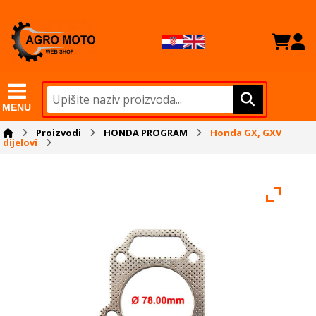
MENU
Proizvodi
HONDA PROGRAM
Honda GX, GXV
dijelovi