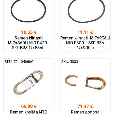
10,55
€
11,11
€
Remen klinasti
Remen klinasti 16,7x936Li
16,7x860Li MIO F420 –
MIO F600 – SKF B36
SKF B33 17x836Li
17x900Li
SKU: 754-04060C
SKU: 5883
69,80
€
71,47
€
Remen kosišta MTD
Remen pogona