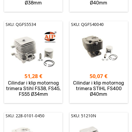
Ø38mm
Ø40mm
SKU: QGFS5534
SKU: QGFS40040
51,28
€
50,07
€
Cilindar i klip motornog
Cilindar i klip motornog
trimera Stihl FS38, FS45,
trimera STIHL FS400
FS55 Ø34mm
Ø40mm
SKU: 228-0101-0450
SKU: 51210N