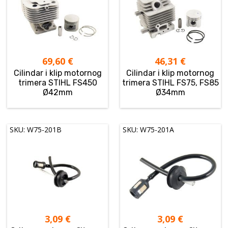
69,60
€
46,31
€
Cilindar i klip motornog
Cilindar i klip motornog
trimera STIHL FS450
trimera STIHL FS75, FS85
Ø42mm
Ø34mm
SKU: W75-201B
SKU: W75-201A
3,09
€
3,09
€