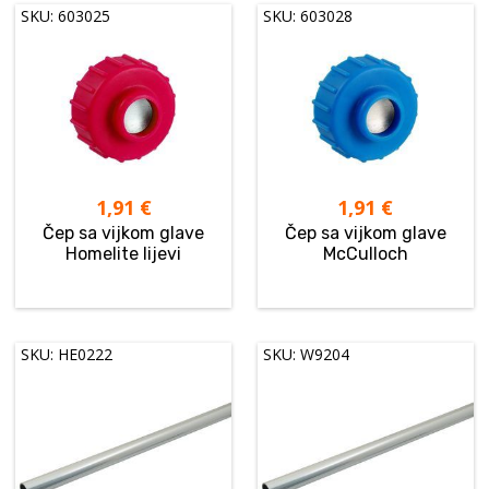
SKU: 603025
SKU: 603028
1,91
€
1,91
€
Čep sa vijkom glave
Čep sa vijkom glave
Homelite lijevi
McCulloch
SKU: HE0222
SKU: W9204