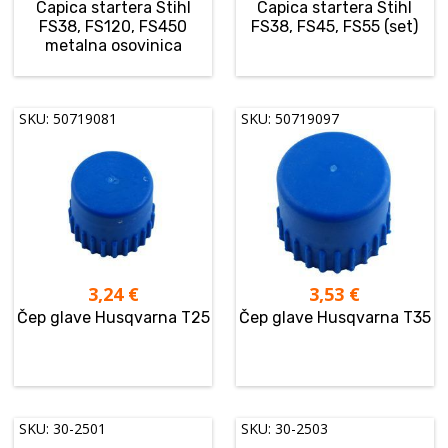
Capica startera Stihl
Capica startera Stihl
FS38, FS120, FS450
FS38, FS45, FS55 (set)
metalna osovinica
SKU: 50719081
SKU: 50719097
3,24
€
3,53
€
Čep glave Husqvarna T25
Čep glave Husqvarna T35
SKU: 30-2501
SKU: 30-2503