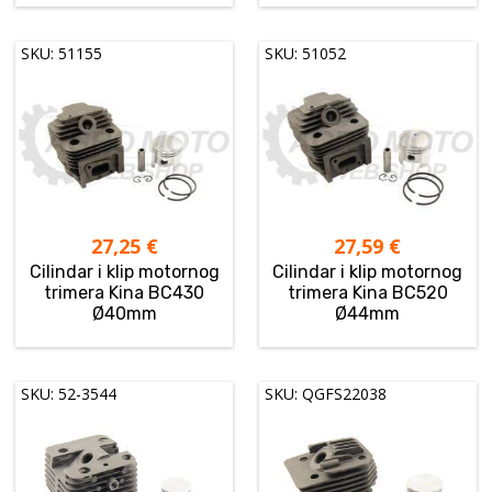
SKU: 51155
SKU: 51052
27,25
€
27,59
€
Cilindar i klip motornog
Cilindar i klip motornog
trimera Kina BC430
trimera Kina BC520
Ø40mm
Ø44mm
SKU: 52-3544
SKU: QGFS22038