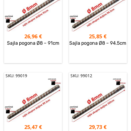
26,96
€
25,85
€
Sajla pogona Ø8 – 91cm
Sajla pogona Ø8 – 94.5cm
SKU: 99019
SKU: 99012
25,47
€
29,73
€