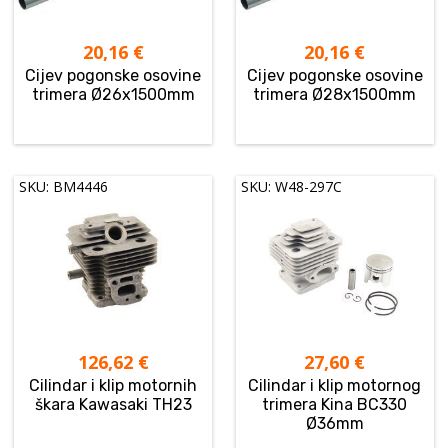
20,16
€
20,16
€
Cijev pogonske osovine
Cijev pogonske osovine
trimera Ø26x1500mm
trimera Ø28x1500mm
SKU: BM4446
SKU: W48-297C
126,62
€
27,60
€
Cilindar i klip motornih
Cilindar i klip motornog
škara Kawasaki TH23
trimera Kina BC330
Ø36mm