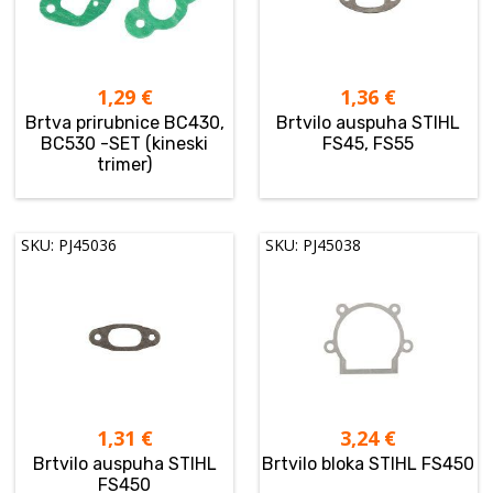
1,29
€
1,36
€
Brtva prirubnice BC430,
Brtvilo auspuha STIHL
BC530 -SET (kineski
FS45, FS55
trimer)
SKU: PJ45036
SKU: PJ45038
1,31
€
3,24
€
Brtvilo auspuha STIHL
Brtvilo bloka STIHL FS450
FS450