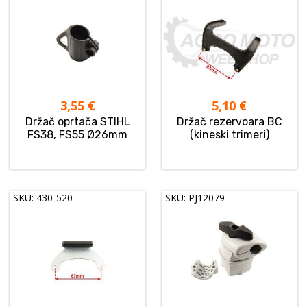
3,55
€
5,10
€
Držač oprtača STIHL
Držač rezervoara BC
FS38, FS55 Ø26mm
(kineski trimeri)
SKU: 430-520
SKU: PJ12079