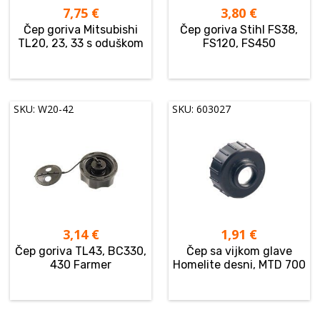
7,75
€
3,80
€
Čep goriva Mitsubishi
Čep goriva Stihl FS38,
TL20, 23, 33 s oduškom
FS120, FS450
SKU: W20-42
SKU: 603027
3,14
€
1,91
€
Čep goriva TL43, BC330,
Čep sa vijkom glave
430 Farmer
Homelite desni, MTD 700