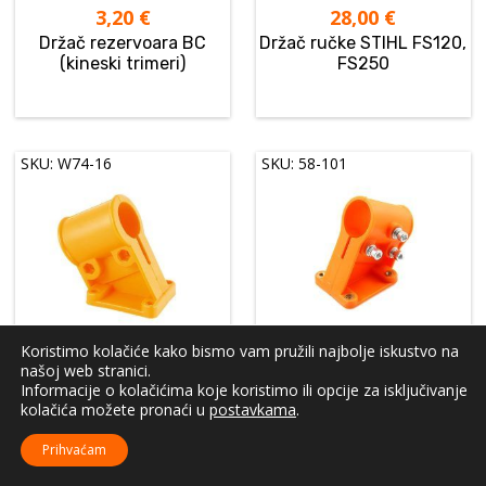
3,20
€
28,00
€
Držač rezervoara BC
Držač ručke STIHL FS120,
(kineski trimeri)
FS250
SKU: W74-16
SKU: 58-101
Koristimo kolačiće kako bismo vam pružili najbolje iskustvo na
3,51
€
3,69
€
našoj web stranici.
Držač štitnika glave
Držač štitnika glave
Informacije o kolačićima koje koristimo ili opcije za isključivanje
flaksa Farmer Ø 26
flaksa Farmer Ø 28mm
kolačića možete pronaći u
postavkama
.
Prihvaćam