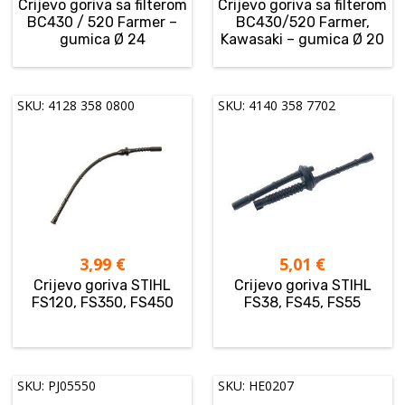
Crijevo goriva sa filterom
Crijevo goriva sa filterom
BC430 / 520 Farmer –
BC430/520 Farmer,
gumica Ø 24
Kawasaki – gumica Ø 20
SKU: 4128 358 0800
SKU: 4140 358 7702
3,99
€
5,01
€
Crijevo goriva STIHL
Crijevo goriva STIHL
FS120, FS350, FS450
FS38, FS45, FS55
SKU: PJ05550
SKU: HE0207