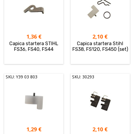
1,36
€
2,10
€
Capica startera STIHL
Capica startera Stihl
FS36, FS40, FS44
FS38, FS120, FS450 (set)
SKU: Y39 03 803
SKU: 30293
1,29
€
2,10
€