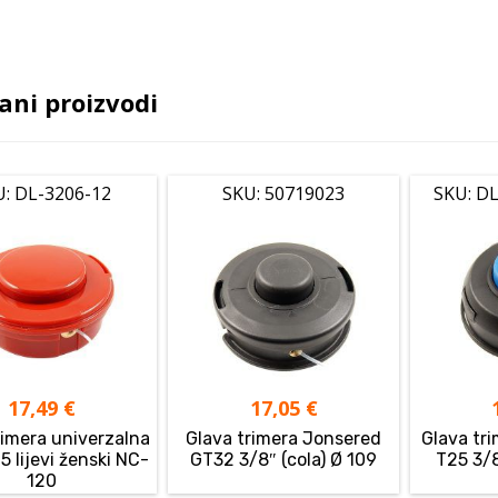
ani proizvodi
U: DL-3206-12
SKU: 50719023
SKU: DL
17,49
€
17,05
€
rimera univerzalna
Glava trimera Jonsered
Glava tr
5 lijevi ženski NC-
GT32 3/8″ (cola) Ø 109
T25 3/8
120