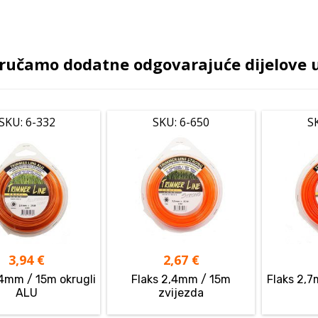
ručamo dodatne odgovarajuće dijelove uz
SKU: 6-332
SKU: 6-650
S
3,94
€
2,67
€
,4mm / 15m okrugli
Flaks 2,4mm / 15m
Flaks 2,7
ALU
zvijezda