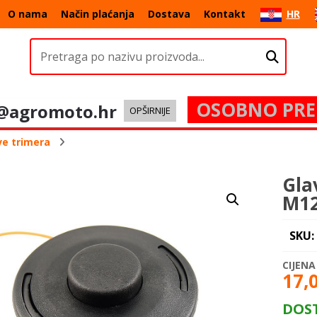
O nama
Način plaćanja
Dostava
Kontakt
HR
OSOBNO PRE
@agromoto.hr
OPŠIRNIJE
ve trimera
Gla
M12
SKU:
17,
DOS