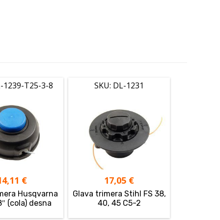
-1239-T25-3-8
SKU: DL-1231
14,11
€
17,05
€
imera Husqvarna
Glava trimera Stihl FS 38,
″ (cola) desna
40, 45 C5-2