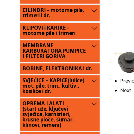
CILINDRI – motorne pile,
trimeri i dr.
KLIPOVI i KARIKE –
motorne pile i trimeri
MEMBRANE
KARBURATORA PUMPICE
I FILTERI GORIVA
BOBINE, ELEKTRONIKA i dr.
SVJEĆICE – KAPICE(lulice)
Previ
mot. pile, trim., kultiv.,
Next
kosilice i dr.
OPREMA I ALATI
(start uže, ključevi
svjećica, karnisteri,
brusne ploče, šumar.
klinovi, remeni)