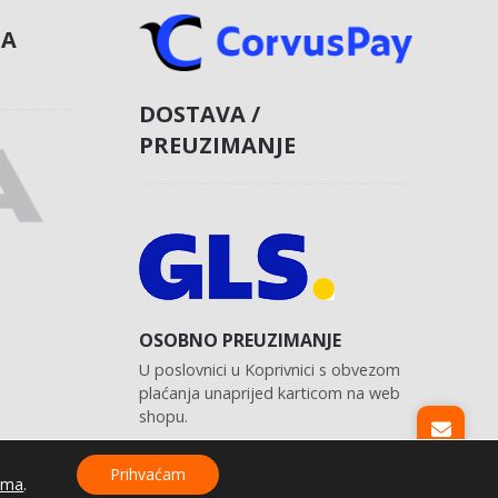
NA
DOSTAVA /
PREUZIMANJE
OSOBNO PREUZIMANJE
U poslovnici u Koprivnici s obvezom
plaćanja unaprijed karticom na web
shopu.
Prihvaćam
ama
.
Izrada web shopa:
kT dizajn