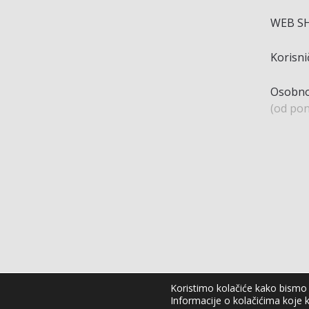
WEB S
Korisn
Osobno
(od pon
Koristimo kolačiće kako bismo v
Informacije o kolačićima koje k
Agro Moto Shop © 2025.