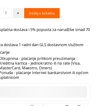
+
Dodaj u košaricu
splatna dostava i 5% popusta za narudžbe iznad 70
za dostava 1 radni dan GLS dostavnom službom
ćanje:
Otkupnina - plaćanje prilikom preuzimanja
Kreditna kartica - jednokratno ili na rate (Visa,
MasterCard, Maestro, Diners)
Ponuda - plaćanje Internet bankarstvom ili općom
uplatnicom