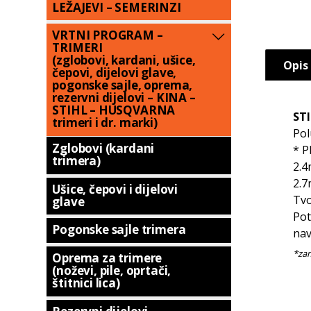
LEŽAJEVI – SEMERINZI
VRTNI PROGRAM –
TRIMERI
(zglobovi, kardani, ušice,
Opis
čepovi, dijelovi glave,
pogonske sajle, oprema,
rezervni dijelovi – KINA –
STIHL – HUSQVARNA
STI
trimeri i dr. marki)
Pol
Zglobovi (kardani
* P
trimera)
2.4
2.7
Ušice, čepovi i dijelovi
Tvo
glave
Pot
Pogonske sajle trimera
nav
Oprema za trimere
(noževi, pile, oprtači,
štitnici lica)