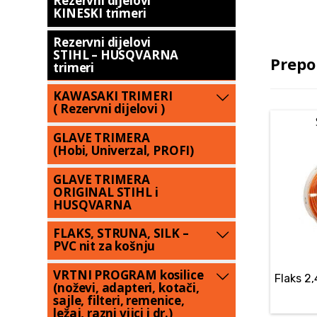
Rezervni dijelovi
KINESKI trimeri
Rezervni dijelovi
STIHL – HUSQVARNA
Prepo
trimeri
KAWASAKI TRIMERI
( Rezervni dijelovi )
GLAVE TRIMERA
(Hobi, Univerzal, PROFI)
GLAVE TRIMERA
ORIGINAL STIHL i
HUSQVARNA
FLAKS, STRUNA, SILK –
PVC nit za košnju
VRTNI PROGRAM kosilice
Flaks 2
(noževi, adapteri, kotači,
sajle, filteri, remenice,
ležaj, razni vijci i dr.)