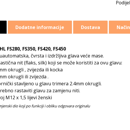
Dodatne informacije
Dostava
Način
HL FS280, FS350, FS420, FS450
uautomatska, čvrsta i izdržljiva glava veće mase.
lastična nit (flaks, silk) koji se može koristiti za ovu glavu:
mm okrugli
, zvijezda
ili kocka
mm okrugli
ili zvijezda
.
rnički stavljeno u glavu trimera 2.4mm okrugli.
rebno rastaviti glavu za zamjenu niti.
oj M12 x 1,5 lijevi ženski