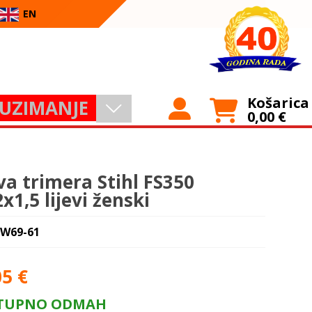
EN
Košarica
UZIMANJE
0,00
€
va trimera Stihl FS350
x1,5 lijevi ženski
 W69-61
05
€
TUPNO ODMAH