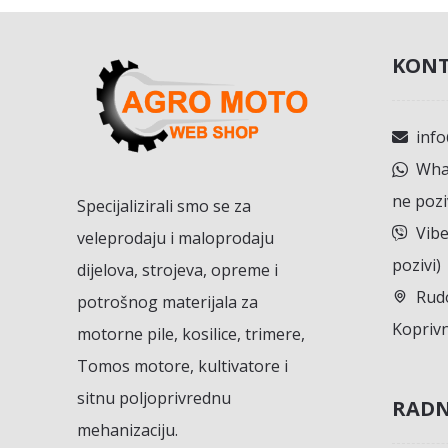
KONT
inf
What
ne pozi
Specijalizirali smo se za
Vibe
veleprodaju i maloprodaju
pozivi)
dijelova, strojeva, opreme i
Rudo
potrošnog materijala za
Koprivn
motorne pile, kosilice, trimere,
Tomos motore, kultivatore i
sitnu poljoprivrednu
RADN
mehanizaciju.