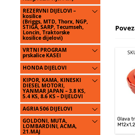
REZERVNI DIJELOVI –
kosilice
(Briggs, MTD, Thorx, NGP,
Povez
STIGA, SARP, Tecumseh,
Loncin, Traktorske
kosilice dijelovi)
VRTNI PROGRAM
SK
prskalice KASEI
HONDA DIJELOVI
KIPOR, KAMA, KINESKI
DIESEL MOTORI,
YANMAR JAPAN – 3.8 KS,
5.4 KS, 8.6 KS – DIJELOVI
AGRIA 506 DIJELOVI
Glava t
GOLDONI, MUTA,
M12x1,2
LOMBARDINI, ACMA,
21.MAJ