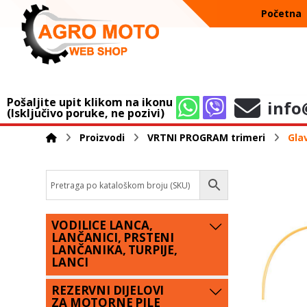
Početna
Pošaljite upit klikom na ikonu
info
(Isključivo poruke, ne pozivi)
Proizvodi
VRTNI PROGRAM trimeri
Gla
VODILICE LANCA,
LANČANICI, PRSTENI
LANČANIKA, TURPIJE,
LANCI
REZERVNI DIJELOVI
ZA MOTORNE PILE