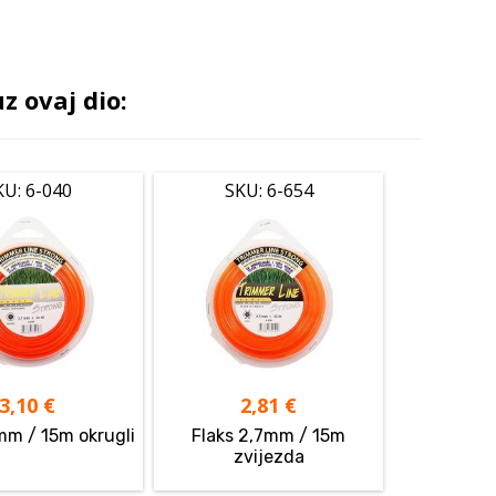
 ovaj dio:
KU: 6-040
SKU: 6-654
3,10
€
2,81
€
mm / 15m okrugli
Flaks 2,7mm / 15m
zvijezda