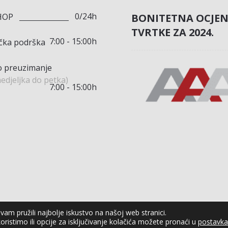
0/24h
BONITETNA OCJE
HOP
TVRTKE ZA 2024.
7:00 - 15:00h
ička podrška
 preuzimanje
edjeljka do petka)
7:00 - 15:00h
am pružili najbolje iskustvo na našoj web stranici.
oristimo ili opcije za isključivanje kolačića možete pronaći u
postavk