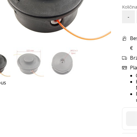
-
Be
€
Br
Pla
ous