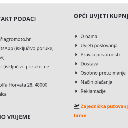
OPĆI UVJETI KUPN
AKT PODACI
O nama
o@agromoto.hr
Uvjeti poslovanja
sApp (isključivo poruke,
Pravila privatnosti
vi)
Dostava
r (isključivo poruke, ne
Osobno preuzimanje
Način plaćanja
lfa Horvata 28, 48000
Reklamacije
ica
Zajednička putovanj
firme
O VRIJEME