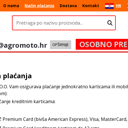
O nama
Način plaćanja
Dostava
Kontakt
HR
OSOBNO PRE
@agromoto.hr
OPŠIRNIJE
 plaćanja
O.O. Vam osigurava plaćanje jednokratno karticama ili mo
om):
ćanje kreditnim karticama:
 Premium Card (bivša American Express), Visa, MasterCard,