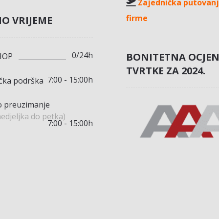
Zajednička putovanj
firme
O VRIJEME
0/24h
BONITETNA OCJE
HOP
TVRTKE ZA 2024.
7:00 - 15:00h
ička podrška
 preuzimanje
edjeljka do petka)
7:00 - 15:00h