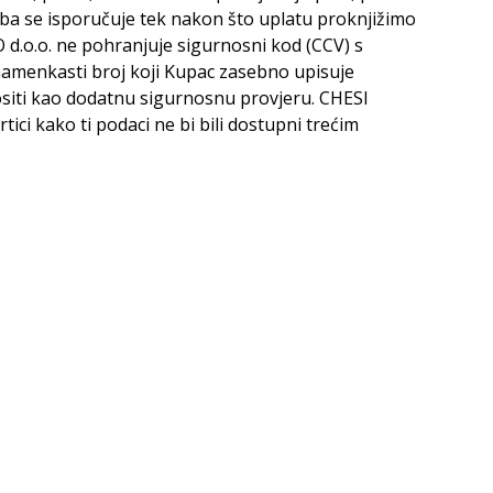
a se isporučuje tek nakon što uplatu proknjižimo
O d.o.o. ne pohranjuje sigurnosni kod (CCV) s
znamenkasti broj koji Kupac zasebno upisuje
nositi kao dodatnu sigurnosnu provjeru. CHESI
ci kako ti podaci ne bi bili dostupni trećim