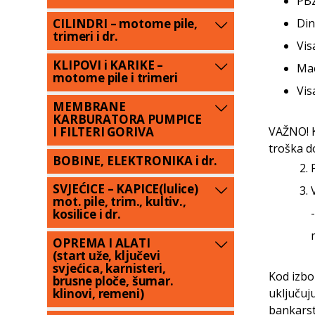
PBZ
Din
CILINDRI – motorne pile,
trimeri i dr.
Vis
KLIPOVI i KARIKE –
Mae
motorne pile i trimeri
Vis
MEMBRANE
KARBURATORA PUMPICE
I FILTERI GORIVA
VAŽNO! K
troška d
BOBINE, ELEKTRONIKA i dr.
SVJEĆICE – KAPICE(lulice)
mot. pile, trim., kultiv.,
kosilice i dr.
OPREMA I ALATI
(start uže, ključevi
svjećica, karnisteri,
Kod izbo
brusne ploče, šumar.
klinovi, remeni)
uključuj
bankarstv