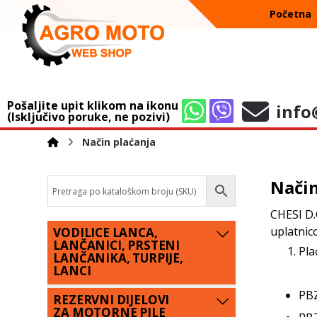
Početna
Pošaljite upit klikom na ikonu
info
(Isključivo poruke, ne pozivi)
Način plaćanja
Način
CHESI D.
uplatnic
VODILICE LANCA,
LANČANICI, PRSTENI
Pla
LANČANIKA, TURPIJE,
LANCI
PBZ
REZERVNI DIJELOVI
ZA MOTORNE PILE