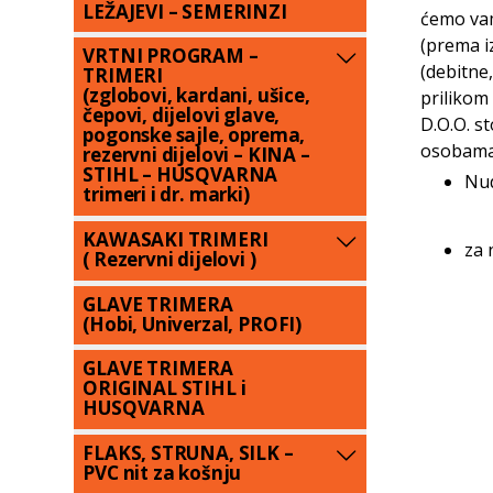
LEŽAJEVI – SEMERINZI
ćemo vam
(prema i
VRTNI PROGRAM –
(debitne
TRIMERI
(zglobovi, kardani, ušice,
prilikom
čepovi, dijelovi glave,
D.O.O. s
pogonske sajle, oprema,
osobama 
rezervni dijelovi – KINA –
STIHL – HUSQVARNA
Nud
trimeri i dr. marki)
KAWASAKI TRIMERI
za 
( Rezervni dijelovi )
GLAVE TRIMERA
(Hobi, Univerzal, PROFI)
GLAVE TRIMERA
ORIGINAL STIHL i
HUSQVARNA
FLAKS, STRUNA, SILK –
PVC nit za košnju