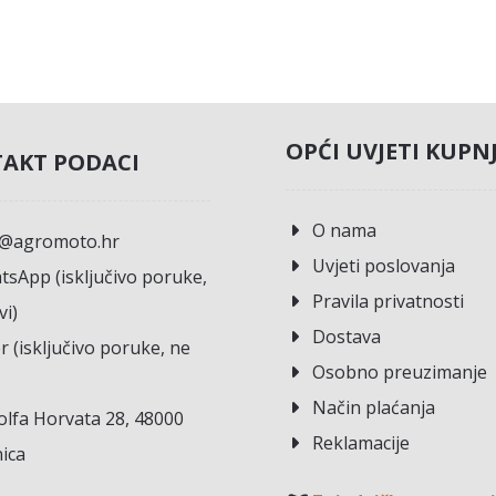
OPĆI UVJETI KUPN
AKT PODACI
O nama
o@agromoto.hr
Uvjeti poslovanja
sApp (isključivo poruke,
Pravila privatnosti
vi)
Dostava
r (isključivo poruke, ne
Osobno preuzimanje
Način plaćanja
lfa Horvata 28, 48000
Reklamacije
ica