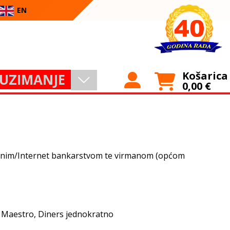
EN
Košarica
UZIMANJE
0,00
€
bilnim/Internet bankarstvom te virmanom (općom
 Maestro, Diners jednokratno