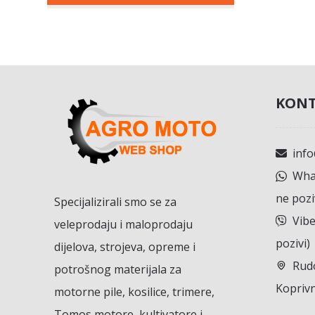
KONT
inf
What
ne pozi
Specijalizirali smo se za
Vibe
veleprodaju i maloprodaju
pozivi)
dijelova, strojeva, opreme i
Rudo
potrošnog materijala za
Koprivn
motorne pile, kosilice, trimere,
Tomos motore, kultivatore i