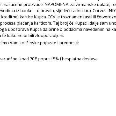
 naručene proizvode. NAPOMENA: za virmanske uplate, rob
zvodima iz banke – u pravilu, sljedeći radni dan). Corvus INF
, kreditne) kartice Kupca. CCV je troznamenkasti ili četvero
 procesa plaćanja karticom. Taj broj će Kupac i dalje sam u
toga upozorava Kupca da brine o podacima navedenim na karti
te kako ne bi bili zlouporabljeni.
imo Vam količinske popuste i prednosti:
narudžbe iznad 70€ popust 5% i besplatna dostava