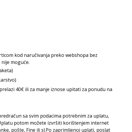
rticom kod naručivanja preko webshopa bez
i nije moguće.
aketa)
arstvo)
relazi 40€ ili za manje iznose upitati za ponudu na
i predračun sa svim podacima potrebnim za uplatu,
 Uplatu potom možete izvršiti korištenjem internet
e, pošte, Fine ili sl.Po zaprimljenoj uplati, poslat