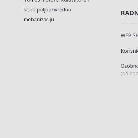
sitnu poljoprivrednu
RADN
mehanizaciju.
WEB S
Korisn
Osobno
(od pon