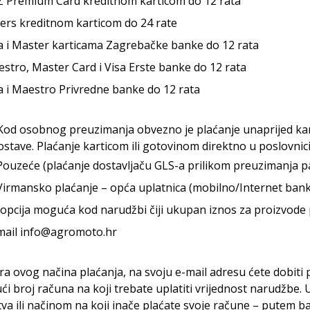
 Premium Card kreditnom karticom do 12 rata
ers kreditnom karticom do 24 rate
a i Master karticama Zagrebačke banke do 12 rata
stro, Master Card i Visa Erste banke do 12 rata
a i Maestro Privredne banke do 12 rata
od osobnog preuzimanja obvezno je plaćanje unaprijed ka
ostave. Plaćanje karticom ili gotovinom direktno u poslovnic
Pouzeće (plaćanje dostavljaču GLS-a prilikom preuzimanja p
Virmansko plaćanje – opća uplatnica (mobilno/Internet bank
-opcija moguća kod narudžbi čiji ukupan iznos za proizvode p
mail info@agromoto.hr
ra ovog načina plaćanja, na svoju e-mail adresu ćete dobit
ući broj računa na koji trebate uplatiti vrijednost narudžbe.
a ili načinom na koji inače plaćate svoje račune – putem bank