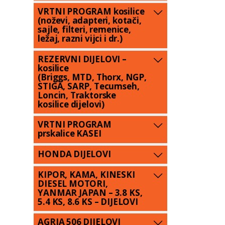
VRTNI PROGRAM kosilice
(noževi, adapteri, kotači,
sajle, filteri, remenice,
ležaj, razni vijci i dr.)
REZERVNI DIJELOVI –
kosilice
(Briggs, MTD, Thorx, NGP,
STIGA, SARP, Tecumseh,
Loncin, Traktorske
kosilice dijelovi)
VRTNI PROGRAM
prskalice KASEI
HONDA DIJELOVI
KIPOR, KAMA, KINESKI
DIESEL MOTORI,
YANMAR JAPAN – 3.8 KS,
5.4 KS, 8.6 KS – DIJELOVI
AGRIA 506 DIJELOVI