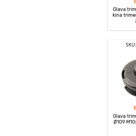
Glava tri
kina trimer
SKU:
Glava tri
Ø109 M10x1