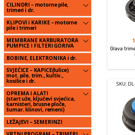
CILINDRI – motorne pile,
trimeri i dr.
KLIPOVI i KARIKE – motorne
pile i trimeri
MEMBRANE KARBURATORA
PUMPICE I FILTERI GORIVA
Glava trim
BOBINE, ELEKTRONIKA i dr.
SVJEĆICE – KAPICE(lulice)
mot. pile, trim., kultiv.,
kosilice i dr.
SKU: DL
OPREMA I ALATI
(start uže, ključevi svjećica,
karnisteri, brusne ploče,
šumar. klinovi, remeni)
LEŽAJEVI – SEMERINZI
VRTNI PROGRAM – TRIMERI