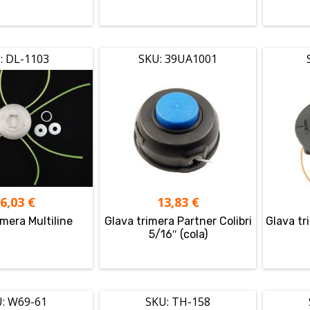
: DL-1103
SKU: 39UA1001
16,03
€
13,83
€
imera Multiline
Glava trimera Partner Colibri
Glava tr
5/16″ (cola)
: W69-61
SKU: TH-158