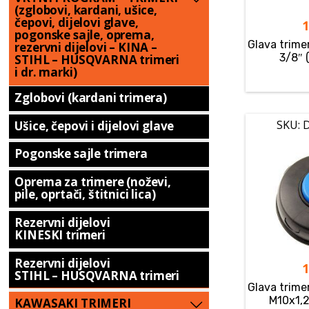
(zglobovi, kardani, ušice,
čepovi, dijelovi glave,
pogonske sajle, oprema,
Glava trim
rezervni dijelovi – KINA –
3/8″ 
STIHL – HUSQVARNA trimeri
i dr. marki)
Zglobovi (kardani trimera)
SKU: 
Ušice, čepovi i dijelovi glave
Pogonske sajle trimera
Oprema za trimere (noževi,
pile, oprtači, štitnici lica)
Rezervni dijelovi
KINESKI trimeri
Rezervni dijelovi
STIHL – HUSQVARNA trimeri
Glava trim
M10x1,25
KAWASAKI TRIMERI