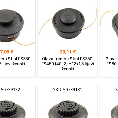
17,05
€
20,11
€
mera Stihl FS350
Glava trimera Stihl FS350,
Glava 
 lijevi ženski
FS450 (40-2) M12x1,5 lijevi
FS80 
ženski
 50739132
SKU: 50739131
S