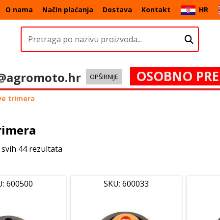
O nama
Način plaćanja
Dostava
Kontakt
HR
OSOBNO PRE
@agromoto.hr
OPŠIRNIJE
ve trimera
rimera
 svih 44 rezultata
U: 600500
SKU: 600033