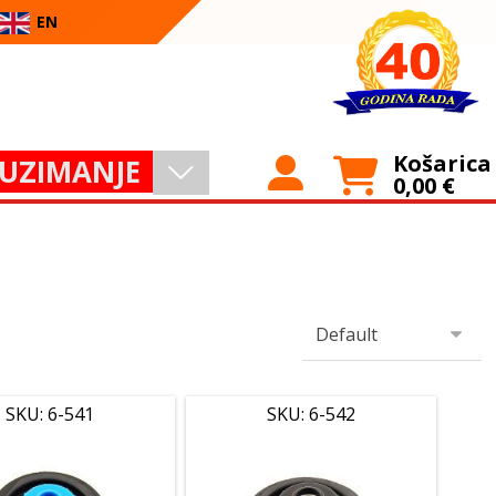
EN
Košarica
UZIMANJE
0,00
€
SKU: 6-541
SKU: 6-542