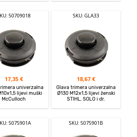
KU: 50709018
SKU: GLA33
17,35
€
18,67
€
trimera univerzalna
Glava trimera univerzalna
10x1,5 lijevi muški
Ø130 M12x1,5 lijevi ženski
McCulloch
STIHL, SOLO i dr.
KU: 5075901A
SKU: 5075901B