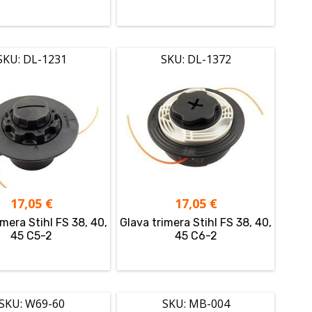
SKU: DL-1231
SKU: DL-1372
17,05
€
17,05
€
imera Stihl FS 38, 40,
Glava trimera Stihl FS 38, 40,
45 C5-2
45 C6-2
SKU: W69-60
SKU: MB-004