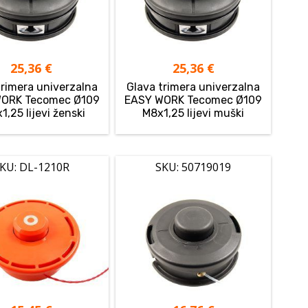
25,36
€
25,36
€
trimera univerzalna
Glava trimera univerzalna
ORK Tecomec Ø109
EASY WORK Tecomec Ø109
1,25 lijevi ženski
M8x1,25 lijevi muški
KU: DL-1210R
SKU: 50719019