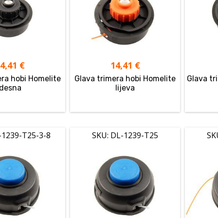
14,41
€
14,41
€
era hobi Homelite
Glava trimera hobi Homelite
Glava tr
desna
lijeva
-1239-T25-3-8
SKU: DL-1239-T25
SK