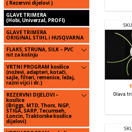
( Rezervni dijelovi )
GLAVE TRIMERA
(Hobi, Univerzal, PROFI)
SKU
GLAVE TRIMERA
ORIGINAL STIHL i HUSQVARNA
FLAKS, STRUNA, SILK – PVC
nit za košnju
VRTNI PROGRAM kosilice
(noževi, adapteri, kotači,
sajle, filteri, remenice, ležaj,
razni vijci i dr.)
REZERVNI DIJELOVI –
Glava tr
kosilice
(Briggs, MTD, Thorx, NGP,
STIGA, SARP, Tecumseh,
Loncin, Traktorske kosilice
dijelovi)
SKU