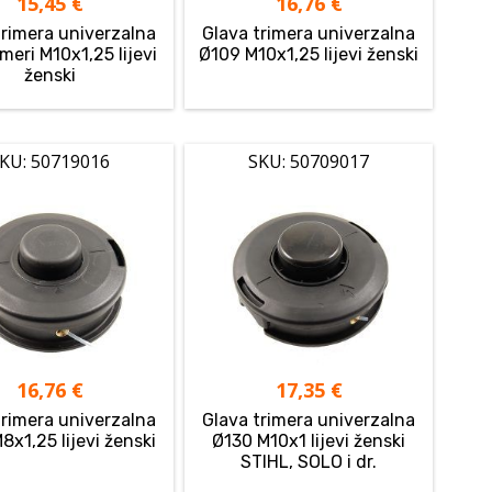
15,45
€
16,76
€
trimera univerzalna
Glava trimera univerzalna
imeri M10x1,25 lijevi
Ø109 M10x1,25 lijevi ženski
ženski
KU: 50719016
SKU: 50709017
16,76
€
17,35
€
trimera univerzalna
Glava trimera univerzalna
8x1,25 lijevi ženski
Ø130 M10x1 lijevi ženski
STIHL, SOLO i dr.