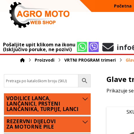
Početna
Pošaljite upit klikom na ikonu
info
(Isključivo poruke, ne pozivi)
Proizvodi
VRTNI PROGRAM trimeri
Gla
Glave t
Prikazuje se
VODILICE LANCA,
LANČANICI, PRSTENI
LANČANIKA, TURPIJE, LANCI
SK
REZERVNI DIJELOVI
ZA MOTORNE PILE