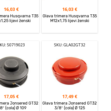
16,03
€
16,03
€
rimera Husqvarna T35
Glava trimera Husqvarna T35
1,25 lijevi ženski
M12x1,75 lijevi ženski
KU: 50719023
SKU: GLA02GT32
17,05
€
17,49
€
rimera Jonsered GT32
Glava trimera Jonsered GT32
8″ (cola) Ø 109
3/8″ (cola) Ø 125