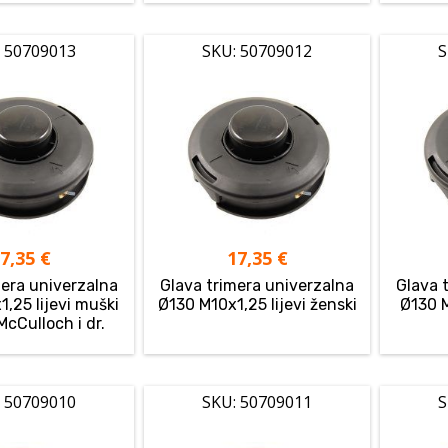
 50709013
SKU: 50709012
S
17,35
€
17,35
€
mera univerzalna
Glava trimera univerzalna
Glava 
,25 lijevi muški
Ø130 M10x1,25 lijevi ženski
Ø130 M
McCulloch i dr.
 50709010
SKU: 50709011
S