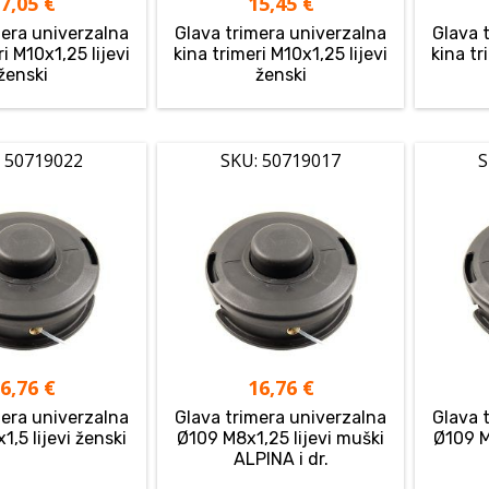
17,05
€
15,45
€
mera univerzalna
Glava trimera univerzalna
Glava 
i M10x1,25 lijevi
kina trimeri M10x1,25 lijevi
kina tr
ženski
ženski
 50719022
SKU: 50719017
S
16,76
€
16,76
€
mera univerzalna
Glava trimera univerzalna
Glava 
,5 lijevi ženski
Ø109 M8x1,25 lijevi muški
Ø109 M
ALPINA i dr.