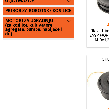
ULJA I MAZIVA
PRIBOR ZA ROBOTSKE KOSILICE
MOTORI ZA UGRADNJU
(za kosilice, kultivatore,
agregate, pumpe, nabijače i
Glava tri
dr.)
EASY WORK
M10x1,25
SKU