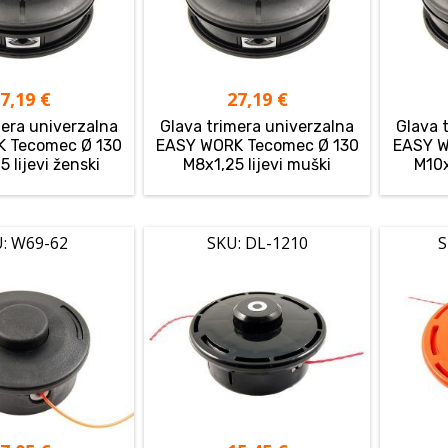
27,19
€
27,19
€
mera univerzalna
Glava trimera univerzalna
Glava 
 Tecomec Ø 130
EASY WORK Tecomec Ø 130
EASY W
 lijevi ženski
M8x1,25 lijevi muški
M10x
: W69-62
SKU: DL-1210
S