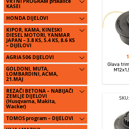
VRTNI PROGRAM prskalice
KASEI
HONDA DIJELOVI
KIPOR, KAMA, KINESKI
DIESEL MOTORI, YANMAR
JAPAN – 3.8 KS, 5.4 KS, 8.6 KS
– DIJELOVI
AGRIA 506 DIJELOVI
Glava tri
GOLDONI, MUTA,
M12x1,5
LOMBARDINI, ACMA,
21.MAJ
REZAČI BETONA – NABIJAČI
ZEMLJE DIJELOVI
SKU:
(Husqvarna, Makita,
Wacker)
TOMOS program – DIJELOVI