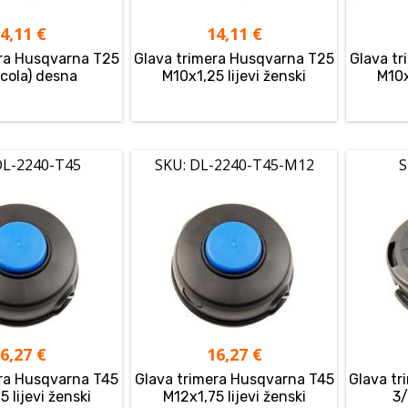
14,11
€
14,11
€
era Husqvarna T25
Glava trimera Husqvarna T25
Glava t
(cola) desna
M10x1,25 lijevi ženski
M10x
DL-2240-T45
SKU: DL-2240-T45-M12
S
16,27
€
16,27
€
era Husqvarna T45
Glava trimera Husqvarna T45
Glava t
 lijevi ženski
M12x1,75 lijevi ženski
3/