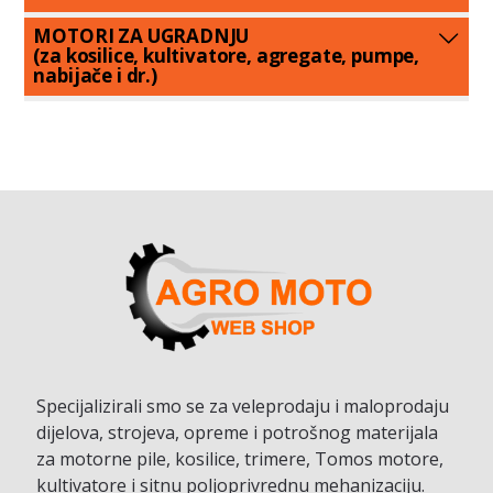
MOTORI ZA UGRADNJU
(za kosilice, kultivatore, agregate, pumpe,
nabijače i dr.)
Specijalizirali smo se za veleprodaju i maloprodaju
dijelova, strojeva, opreme i potrošnog materijala
za motorne pile, kosilice, trimere, Tomos motore,
kultivatore i sitnu poljoprivrednu mehanizaciju.