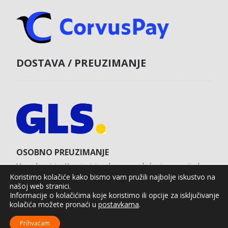
DOSTAVA / PREUZIMANJE
OSOBNO PREUZIMANJE
U poslovnici u Koprivnici s obvezom plaćanja unaprijed
karticom na web shopu.
Koristimo kolačiće kako bismo vam pružili najbolje iskustvo na
našoj web stranici.
Informacije o kolačićima koje koristimo ili opcije za isključivanje
kolačića možete pronaći u
postavkama
.
Agro Moto Shop © 2025.
Izrada web shopa:
kT dizajn
Prihvaćam