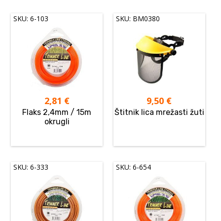
SKU: 6-103
SKU: BM0380
2,81
€
9,50
€
Flaks 2,4mm / 15m
Štitnik lica mrežasti žuti
okrugli
SKU: 6-333
SKU: 6-654