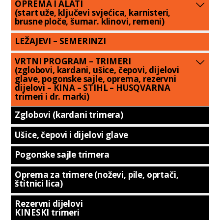
OPREMA I ALATI
(start uže, ključevi svjećica, karnisteri,
brusne ploče, šumar. klinovi, remeni)
LEŽAJEVI – SEMERINZI
VRTNI PROGRAM – TRIMERI
(zglobovi, kardani, ušice, čepovi, dijelovi
glave, pogonske sajle, oprema, rezervni
dijelovi – KINA – STIHL – HUSQVARNA
trimeri i dr. marki)
Zglobovi (kardani trimera)
Ušice, čepovi i dijelovi glave
Pogonske sajle trimera
Oprema za trimere (noževi, pile, oprtači,
štitnici lica)
Rezervni dijelovi
KINESKI trimeri