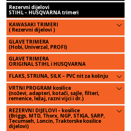
Rezervni dijelovi
STIHL – HUSQVARNA trimeri
KAWASAKI TRIMERI
( Rezervni dijelovi )
GLAVE TRIMERA
(Hobi, Univerzal, PROFI)
GLAVE TRIMERA
ORIGINAL STIHL i HUSQVARNA
FLAKS, STRUNA, SILK – PVC nit za košnju
VRTNI PROGRAM kosilice
(noževi, adapteri, kotači, sajle, filteri,
remenice, ležaj, razni vijci i dr.)
REZERVNI DIJELOVI – kosilice
(Briggs, MTD, Thorx, NGP, STIGA, SARP,
Tecumseh, Loncin, Traktorske kosilice
dijelovi)