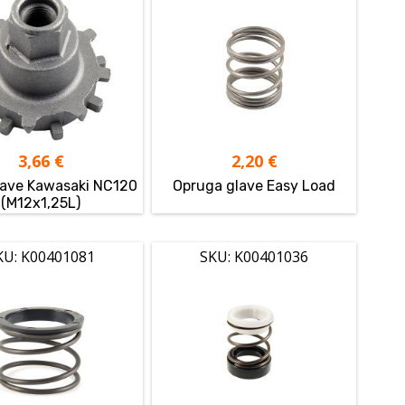
3,66
€
2,20
€
lave Kawasaki NC120
Opruga glave Easy Load
(M12x1,25L)
KU: K00401081
SKU: K00401036