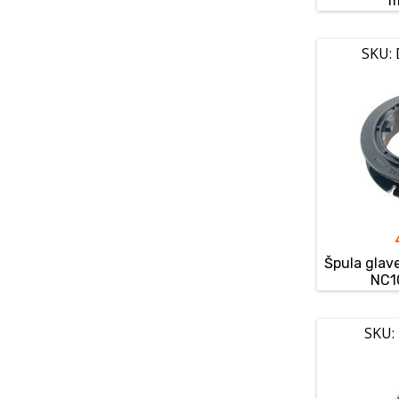
m
SKU:
Špula glav
NC1
SKU: