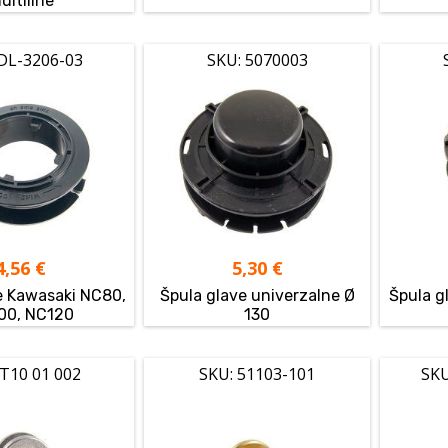
ultiline
 DL-3206-03
SKU: 5070003
4,56
€
5,30
€
e Kawasaki NC80,
Špula glave univerzalne Ø
Špula g
00, NC120
130
 T10 01 002
SKU: 51103-101
SKU