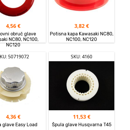
4,56
€
3,82
€
ovni obruč glave
Potisna kapa Kawasaki NC80,
aki NC80, NC100,
NC100, NC120
NC120
KU: 50719072
SKU: 4160
4,36
€
11,53
€
a glave Easy Load
Špula glave Husqvarna T45