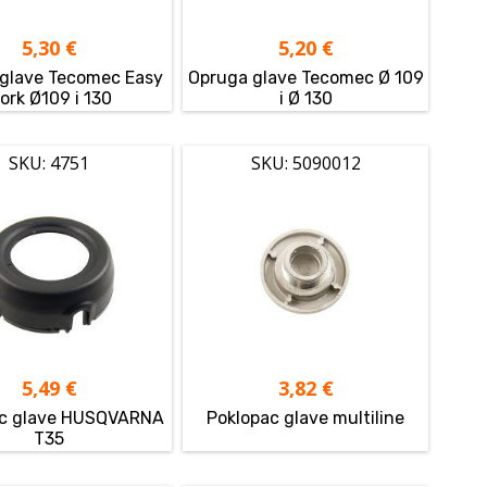
5,30
€
5,20
€
glave Tecomec Easy
Opruga glave Tecomec Ø 109
ork Ø109 i 130
i Ø 130
SKU: 4751
SKU: 5090012
5,49
€
3,82
€
ac glave HUSQVARNA
Poklopac glave multiline
T35