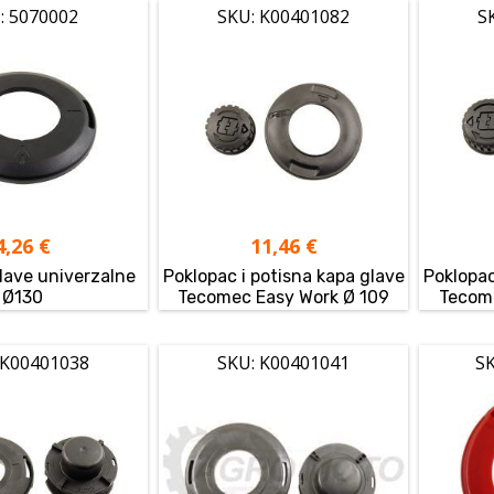
: 5070002
SKU: K00401082
S
4,26
€
11,46
€
lave univerzalne
Poklopac i potisna kapa glave
Poklopac
Ø130
Tecomec Easy Work Ø 109
Tecome
 K00401038
SKU: K00401041
SK