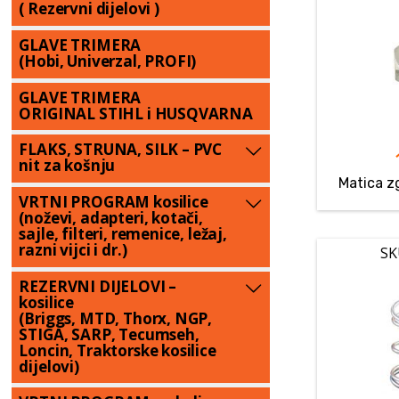
( Rezervni dijelovi )
GLAVE TRIMERA
(Hobi, Univerzal, PROFI)
GLAVE TRIMERA
ORIGINAL STIHL i HUSQVARNA
FLAKS, STRUNA, SILK – PVC
nit za košnju
Matica z
VRTNI PROGRAM kosilice
(noževi, adapteri, kotači,
sajle, filteri, remenice, ležaj,
razni vijci i dr.)
SK
REZERVNI DIJELOVI –
kosilice
(Briggs, MTD, Thorx, NGP,
STIGA, SARP, Tecumseh,
Loncin, Traktorske kosilice
dijelovi)