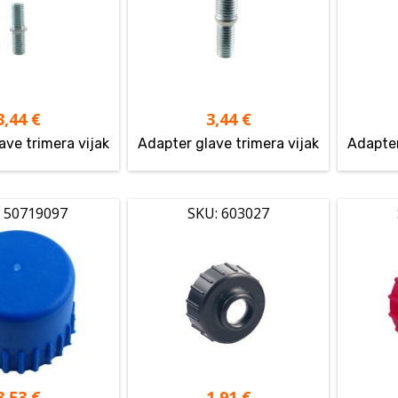
3,44
€
3,44
€
ave trimera vijak
Adapter glave trimera vijak
Adapter
 50719097
SKU: 603027
3,53
€
1,91
€