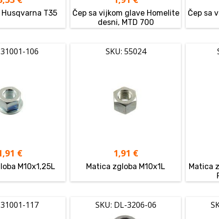
e Husqvarna T35
Čep sa vijkom glave Homelite
Čep sa v
desni, MTD 700
 31001-106
SKU: 55024
1,91
€
1,91
€
globa M10x1,25L
Matica zgloba M10x1L
Matica z
 31001-117
SKU: DL-3206-06
SK