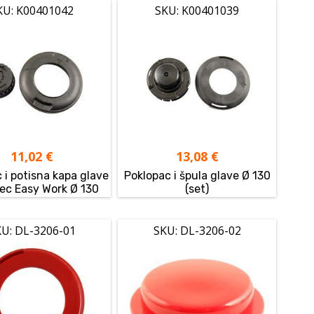
KU: K00401042
SKU: K00401039
11,02
€
13,08
€
 i potisna kapa glave
Poklopac i špula glave Ø 130
c Easy Work Ø 130
(set)
U: DL-3206-01
SKU: DL-3206-02