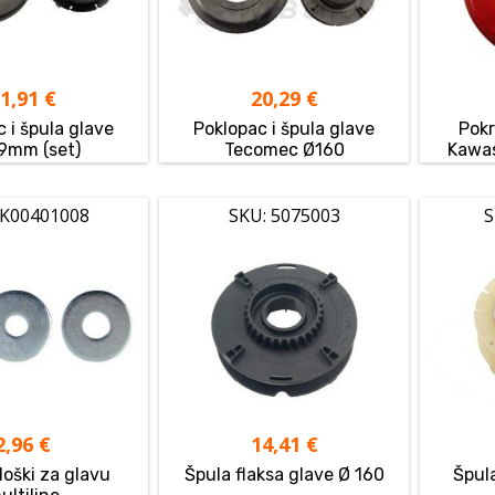
11,91
€
20,29
€
 i špula glave
Poklopac i špula glave
Pokr
9mm (set)
Tecomec Ø160
Kawas
 K00401008
SKU: 5075003
S
2,96
€
14,41
€
loški za glavu
Špula flaksa glave Ø 160
Špul