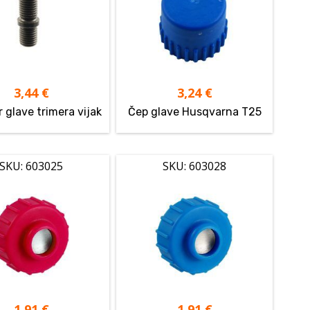
3,44
€
3,24
€
 glave trimera vijak
Čep glave Husqvarna T25
SKU: 603025
SKU: 603028
1,91
€
1,91
€