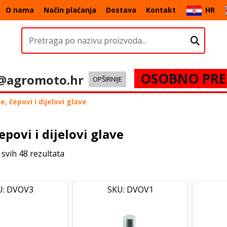
O nama
Način plaćanja
Dostava
Kontakt
HR
OSOBNO PRE
@agromoto.hr
OPŠIRNIJE
e, čepovi i dijelovi glave
epovi i dijelovi glave
 svih 48 rezultata
U: DVOV3
SKU: DVOV1