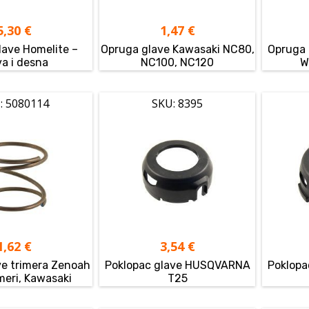
5,30
€
1,47
€
lave Homelite –
Opruga glave Kawasaki NC80,
Opruga 
va i desna
NC100, NC120
W
: 5080114
SKU: 8395
1,62
€
3,54
€
ve trimera Zenoah
Poklopac glave HUSQVARNA
Poklop
imeri, Kawasaki
T25