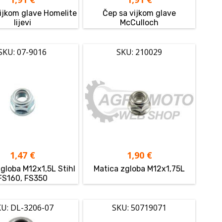
ijkom glave Homelite
Čep sa vijkom glave
lijevi
McCulloch
SKU: 07-9016
SKU: 210029
1,47
€
1,90
€
globa M12x1,5L Stihl
Matica zgloba M12x1,75L
FS160, FS350
U: DL-3206-07
SKU: 50719071