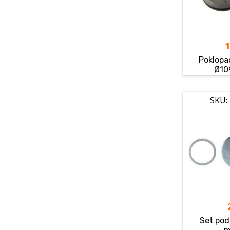
Poklopac
Ø10
SKU:
Set pod