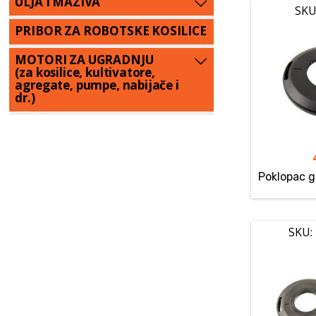
ULJA I MAZIVA
SKU
PRIBOR ZA ROBOTSKE KOSILICE
MOTORI ZA UGRADNJU
(za kosilice, kultivatore,
agregate, pumpe, nabijače i
dr.)
Poklopac g
SKU: