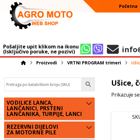
Početna
Pošaljite upit klikom na ikonu
info
(Isključivo poruke, ne pozivi)
Proizvodi
VRTNI PROGRAM trimeri
Ušic
Ušice, č
Prikazuje se
VODILICE LANCA,
LANČANICI, PRSTENI
LANČANIKA, TURPIJE, LANCI
SK
REZERVNI DIJELOVI
ZA MOTORNE PILE