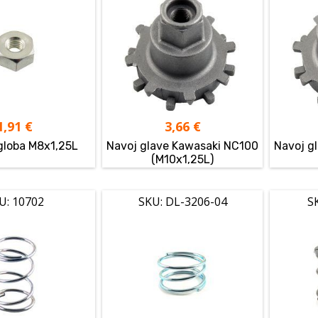
1,91
€
3,66
€
globa M8x1,25L
Navoj glave Kawasaki NC100
Navoj g
(M10x1,25L)
U: 10702
SKU: DL-3206-04
S