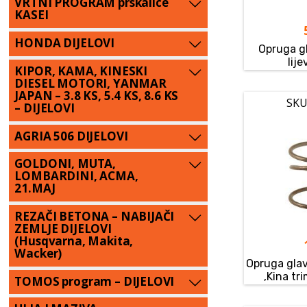
VRTNI PROGRAM prskalice
KASEI
HONDA DIJELOVI
Opruga g
lije
KIPOR, KAMA, KINESKI
DIESEL MOTORI, YANMAR
JAPAN – 3.8 KS, 5.4 KS, 8.6 KS
SKU
– DIJELOVI
AGRIA 506 DIJELOVI
GOLDONI, MUTA,
LOMBARDINI, ACMA,
21.MAJ
REZAČI BETONA – NABIJAČI
ZEMLJE DIJELOVI
(Husqvarna, Makita,
Wacker)
Opruga gla
,Kina tr
TOMOS program – DIJELOVI