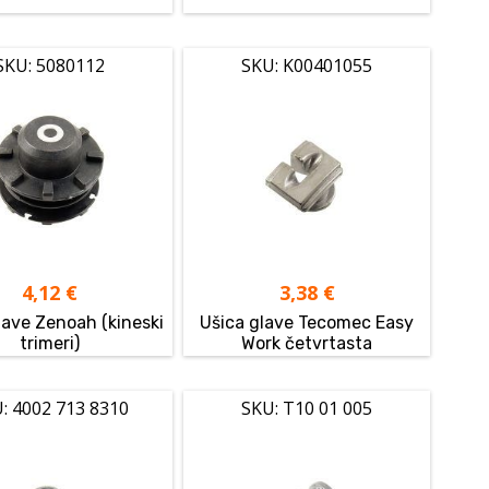
SKU: 5080112
SKU: K00401055
4,12
€
3,38
€
lave Zenoah (kineski
Ušica glave Tecomec Easy
trimeri)
Work četvrtasta
: 4002 713 8310
SKU: T10 01 005