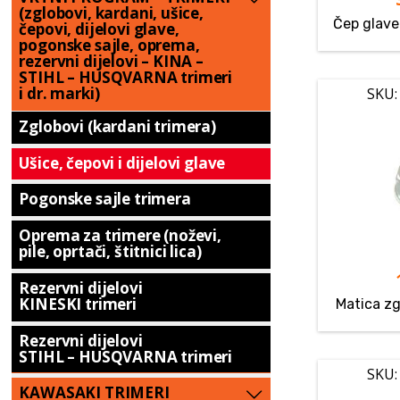
(zglobovi, kardani, ušice,
Čep glav
čepovi, dijelovi glave,
pogonske sajle, oprema,
rezervni dijelovi – KINA –
STIHL – HUSQVARNA trimeri
i dr. marki)
SKU:
Zglobovi (kardani trimera)
Ušice, čepovi i dijelovi glave
Pogonske sajle trimera
Oprema za trimere (noževi,
pile, oprtači, štitnici lica)
Rezervni dijelovi
KINESKI trimeri
Matica z
Rezervni dijelovi
STIHL – HUSQVARNA trimeri
SKU:
KAWASAKI TRIMERI