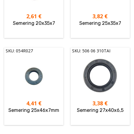
2,61
€
3,82
€
Semering 20x35x7
Semering 25x35x7
SKU: 054R027
SKU: 506 06 310TAI
4,41
€
3,38
€
Semering 25x46x7mm
Semering 27x40x6,5