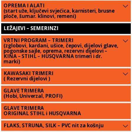
OPREMA I ALATI
(start uže, ključevi svjećica, karnisteri, brusne
ploče, šumar. klinovi, remeni)
LEŽAJEVI – SEMERINZI
VRTNI PROGRAM – TRIMERI
(zglobovi, kardani, ušice, čepovi, dijelovi glave,
pogonske sajle, oprema, rezervni dijelovi –
KINA – STIHL – HUSQVARNA trimeri i dr.
marki)
KAWASAKI TRIMERI
( Rezervni dijelovi )
GLAVE TRIMERA
(Hobi, Univerzal, PROFI)
GLAVE TRIMERA
ORIGINAL STIHL i HUSQVARNA
FLAKS, STRUNA, SILK – PVC nit za košnju