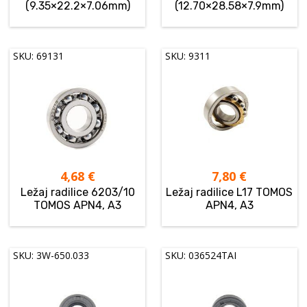
(9.35×22.2×7.06mm)
(12.70×28.58×7.9mm)
SKU: 69131
SKU: 9311
4,68
€
7,80
€
Ležaj radilice 6203/10
Ležaj radilice L17 TOMOS
TOMOS APN4, A3
APN4, A3
SKU: 3W-650.033
SKU: 036524TAI