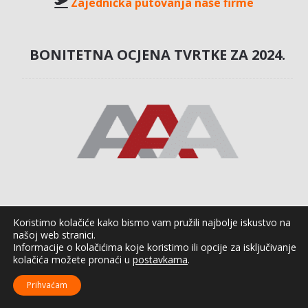
Zajednička putovanja naše firme
BONITETNA OCJENA TVRTKE ZA 2024.
PLAĆANJE
Koristimo kolačiće kako bismo vam pružili najbolje iskustvo na
našoj web stranici.
Informacije o kolačićima koje koristimo ili opcije za isključivanje
kolačića možete pronaći u
postavkama
.
Otkupnina
– plaćanje prilikom preuzimanja
Kreditna kartica
– jednokratno ili na rate (Visa,
Prihvaćam
MasterCard, Maestro, Diners)