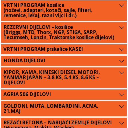
VRTNI PROGRAM kosilice
(noževi, adapteri, kotači, sajle, filteri,
remenice, ležaj, razni vijci i dr.)
REZERVNI DIJELOVI – kosilice
(Briggs, MTD, Thorx, NGP, STIGA, SARP,
Tecumseh, Loncin, Traktorske kosilice dijelovi)
VRTNI PROGRAM prskalice KASEI
HONDA DIJELOVI
KIPOR, KAMA, KINESKI DIESEL MOTORI,
YANMAR JAPAN – 3.8 KS, 5.4 KS, 8.6 KS –
DIJELOVI
AGRIA 506 DIJELOVI
GOLDONI, MUTA, LOMBARDINI, ACMA,
21.MAJ
REZAČI BETONA – NABIJAČI ZEMLJE DIJELOVI
(Husqvarna, Makita, Wacker)