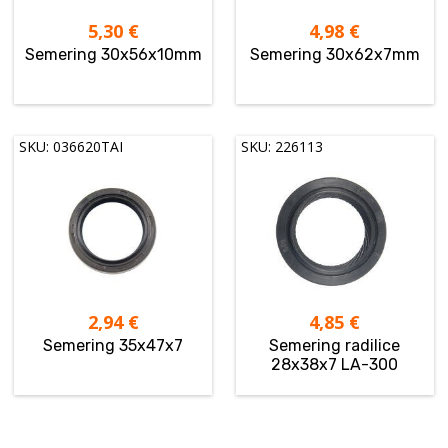
5,30
€
4,98
€
Semering 30x56x10mm
Semering 30x62x7mm
SKU: 036620TAI
SKU: 226113
2,94
€
4,85
€
Semering 35x47x7
Semering radilice
28x38x7 LA-300