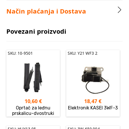
Način plaćanja i Dostava
Povezani proizvodi
SKU: 10-9501
SKU: Y21 WF3 2
10,60
€
18,47
€
Oprtač za leđnu
Elektronik KASEI 3WF-3
prskalicu-dvostruki
SKU: HUY13 05
SKU: 3W-650.004