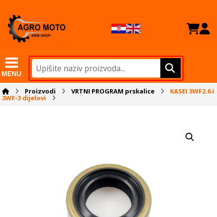
MENU
Proizvodi
VRTNI PROGRAM prskalice
KASEI 3WF2.6 i
3WF-3 dijelovi