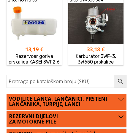
13,19
€
33,18
€
Rezervoar goriva
Karburator 3WF-3,
prskalica KASEI 3WF2.6
3W650 prskalice
VODILICE LANCA, LANČANICI, PRSTENI
LANČANIKA, TURPIJE, LANCI
REZERVNI DIJELOVI
ZA MOTORNE PILE