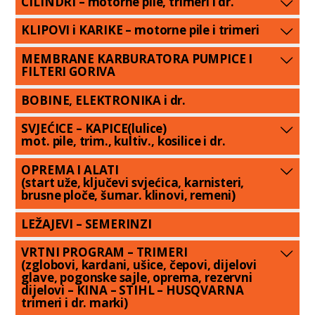
CILINDRI – motorne pile, trimeri i dr.
KLIPOVI i KARIKE – motorne pile i trimeri
MEMBRANE KARBURATORA PUMPICE I
FILTERI GORIVA
BOBINE, ELEKTRONIKA i dr.
SVJEĆICE – KAPICE(lulice)
mot. pile, trim., kultiv., kosilice i dr.
OPREMA I ALATI
(start uže, ključevi svjećica, karnisteri,
brusne ploče, šumar. klinovi, remeni)
LEŽAJEVI – SEMERINZI
VRTNI PROGRAM – TRIMERI
(zglobovi, kardani, ušice, čepovi, dijelovi
glave, pogonske sajle, oprema, rezervni
dijelovi – KINA – STIHL – HUSQVARNA
trimeri i dr. marki)