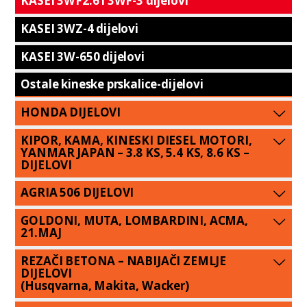
KASEI 3WF2.6 i 3WF-3 dijelovi
KASEI 3WZ-4 dijelovi
KASEI 3W-650 dijelovi
Ostale kineske prskalice-dijelovi
HONDA DIJELOVI
KIPOR, KAMA, KINESKI DIESEL MOTORI,
YANMAR JAPAN – 3.8 KS, 5.4 KS, 8.6 KS –
DIJELOVI
AGRIA 506 DIJELOVI
GOLDONI, MUTA, LOMBARDINI, ACMA,
21.MAJ
REZAČI BETONA – NABIJAČI ZEMLJE
DIJELOVI
(Husqvarna, Makita, Wacker)