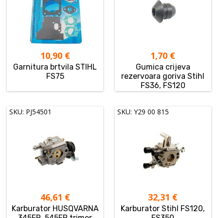
10,90
€
1,70
€
Garnitura brtvila STIHL
Gumica crijeva
FS75
rezervoara goriva Stihl
FS36, FS120
SKU: PJ54501
SKU: Y29 00 815
46,61
€
32,31
€
Karburator HUSQVARNA
Karburator Stihl FS120,
345FR, 545FR trimer
FS350