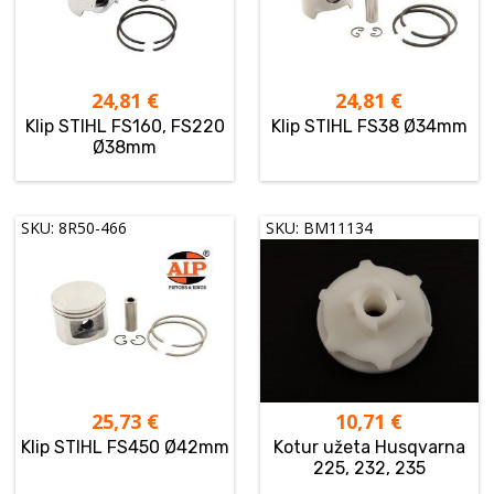
24,81
€
24,81
€
Klip STIHL FS160, FS220
Klip STIHL FS38 Ø34mm
Ø38mm
SKU: 8R50-466
SKU: BM11134
25,73
€
10,71
€
Klip STIHL FS450 Ø42mm
Kotur užeta Husqvarna
225, 232, 235