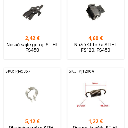
2,42
€
4,60
€
Nosač sajle gornji STIHL
Nožić štitnika STIHL
FS450
FS120, FS450
SKU: PJ45057
SKU: PJ12064
5,12
€
1,22
€
Obujmica ručke STIHL
Opruga kvačila STIHL