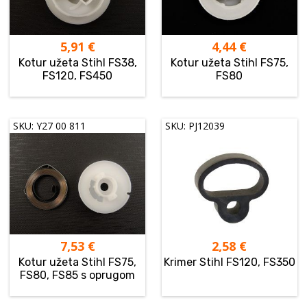
5,91
€
4,44
€
Kotur užeta Stihl FS38,
Kotur užeta Stihl FS75,
FS120, FS450
FS80
SKU: Y27 00 811
SKU: PJ12039
7,53
€
2,58
€
Kotur užeta Stihl FS75,
Krimer Stihl FS120, FS350
FS80, FS85 s oprugom