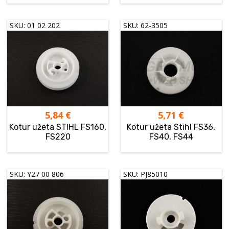
SKU: 01 02 202
SKU: 62-3505
5,84
€
5,71
€
Kotur užeta STIHL FS160,
Kotur užeta Stihl FS36,
FS220
FS40, FS44
SKU: Y27 00 806
SKU: PJ85010