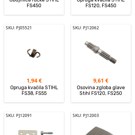
FS450
FS120, FS450
SKU: PJ05521
SKU: PJ12062
1,94
€
9,61
€
Opruga kvačila STIHL
Osovina zgloba glave
FS38, FS55
Stihl FS120, FS250
SKU: PJ12091
SKU: PJ12003