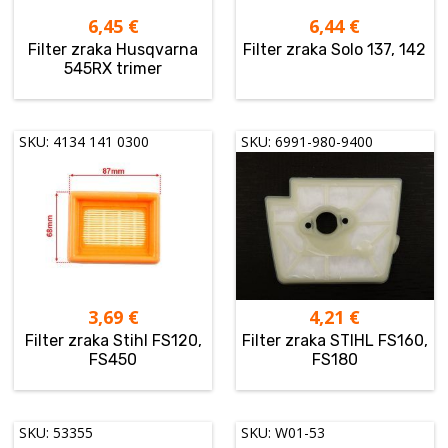
6,45
€
6,44
€
Filter zraka Husqvarna
Filter zraka Solo 137, 142
545RX trimer
SKU: 4134 141 0300
SKU: 6991-980-9400
3,69
€
4,21
€
Filter zraka Stihl FS120,
Filter zraka STIHL FS160,
FS450
FS180
SKU: 53355
SKU: W01-53