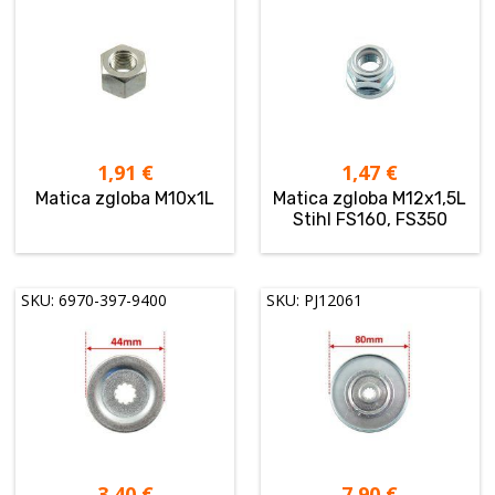
1,91
€
1,47
€
Matica zgloba M10x1L
Matica zgloba M12x1,5L
Stihl FS160, FS350
SKU: 6970-397-9400
SKU: PJ12061
3,40
€
7,90
€