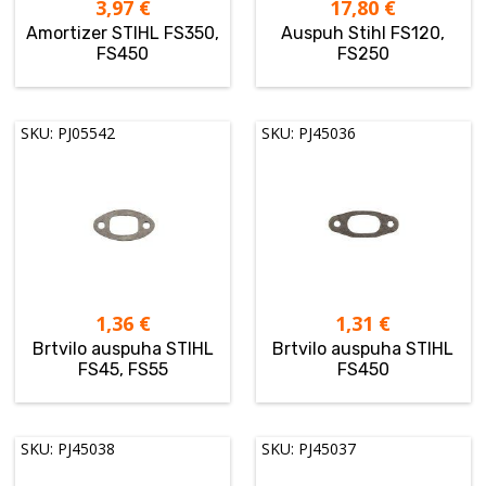
3,97
€
17,80
€
Amortizer STIHL FS350,
Auspuh Stihl FS120,
FS450
FS250
SKU: PJ05542
SKU: PJ45036
1,36
€
1,31
€
Brtvilo auspuha STIHL
Brtvilo auspuha STIHL
FS45, FS55
FS450
SKU: PJ45038
SKU: PJ45037