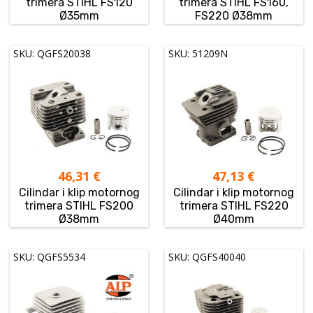
trimera STIHL FS120
trimera STIHL FS160,
Ø35mm
FS220 Ø38mm
SKU: QGFS20038
SKU: 51209N
46,31
€
47,13
€
Cilindar i klip motornog
Cilindar i klip motornog
trimera STIHL FS200
trimera STIHL FS220
Ø38mm
Ø40mm
SKU: QGFS5534
SKU: QGFS40040