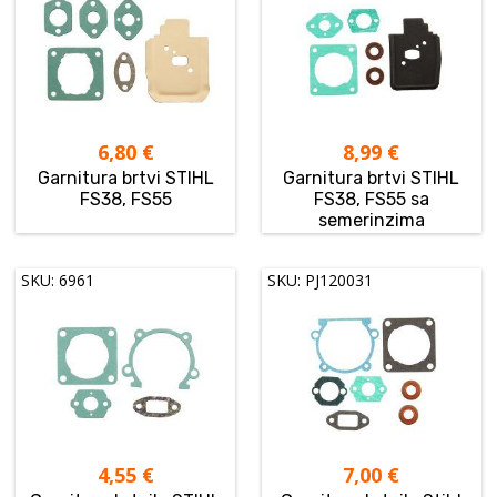
6,80
€
8,99
€
Garnitura brtvi STIHL
Garnitura brtvi STIHL
FS38, FS55
FS38, FS55 sa
semerinzima
SKU: 6961
SKU: PJ120031
4,55
€
7,00
€