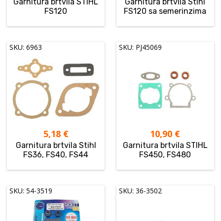
Garnitura brtvila STIHL
Garnitura brtvila Stihl
FS120
FS120 sa semerinzima
SKU: 6963
SKU: PJ45069
5,18
€
10,90
€
Garnitura brtvila Stihl
Garnitura brtvila STIHL
FS36, FS40, FS44
FS450, FS480
SKU: 54-3519
SKU: 36-3502