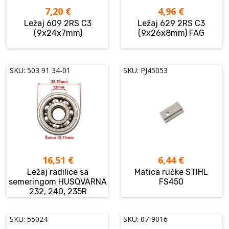
7,20
€
4,96
€
Ležaj 609 2RS C3
Ležaj 629 2RS C3
(9x24x7mm)
(9x26x8mm) FAG
SKU: 503 91 34-01
SKU: PJ45053
16,51
€
6,44
€
Ležaj radilice sa
Matica ručke STIHL
semeringom HUSQVARNA
FS450
232, 240, 235R
SKU: 55024
SKU: 07-9016