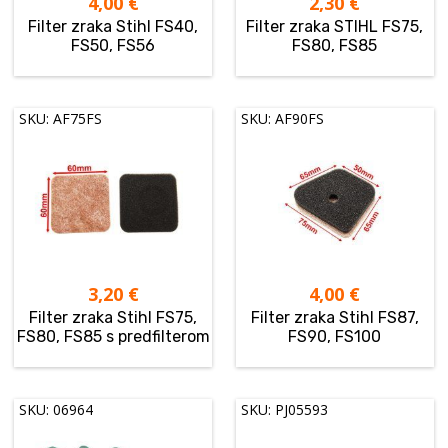
4,00
€
2,30
€
Filter zraka Stihl FS40,
Filter zraka STIHL FS75,
FS50, FS56
FS80, FS85
SKU: AF75FS
SKU: AF90FS
3,20
€
4,00
€
Filter zraka Stihl FS75,
Filter zraka Stihl FS87,
FS80, FS85 s predfilterom
FS90, FS100
SKU: 06964
SKU: PJ05593