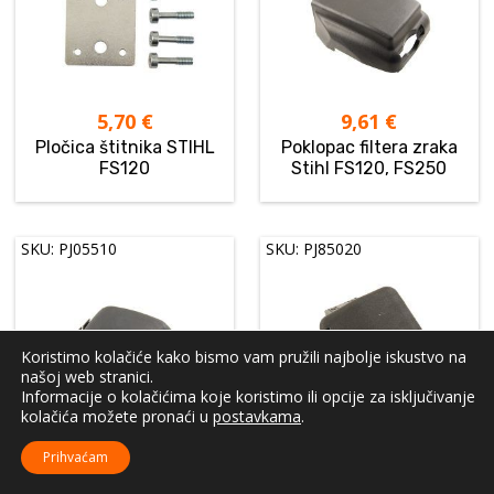
5,70
€
9,61
€
Pločica štitnika STIHL
Poklopac filtera zraka
FS120
Stihl FS120, FS250
SKU: PJ05510
SKU: PJ85020
Koristimo kolačiće kako bismo vam pružili najbolje iskustvo na
našoj web stranici.
Informacije o kolačićima koje koristimo ili opcije za isključivanje
kolačića možete pronaći u
postavkama
.
8,32
€
7,32
€
Prihvaćam
Poklopac filtera zraka
Poklopac filtera zraka
Stihl FS38, FS45
Stihl FS75, FS80, FS85