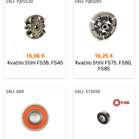
SKU: PJ05520
SKU: PJ85005
16,06
€
16,25
€
Kvačilo Stihl FS38, FS45
Kvačilo Stihl FS75, FS80,
FS85
SKU: 609
SKU: 315050