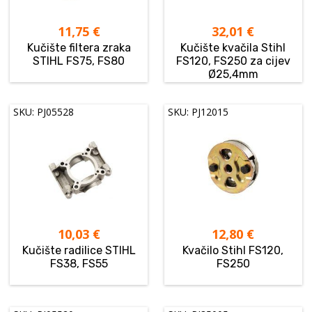
11,75
€
32,01
€
Kučište filtera zraka
Kučište kvačila Stihl
STIHL FS75, FS80
FS120, FS250 za cijev
Ø25,4mm
SKU: PJ05528
SKU: PJ12015
10,03
€
12,80
€
Kučište radilice STIHL
Kvačilo Stihl FS120,
FS38, FS55
FS250