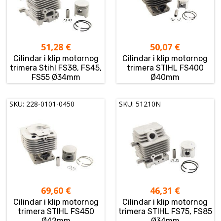
51,28
€
50,07
€
Cilindar i klip motornog
Cilindar i klip motornog
trimera Stihl FS38, FS45,
trimera STIHL FS400
FS55 Ø34mm
Ø40mm
SKU: 228-0101-0450
SKU: 51210N
69,60
€
46,31
€
Cilindar i klip motornog
Cilindar i klip motornog
trimera STIHL FS450
trimera STIHL FS75, FS85
Ø42mm
Ø34mm