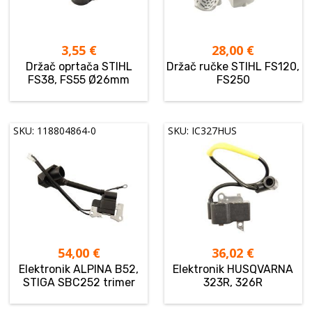
3,55
€
28,00
€
Držač oprtača STIHL
Držač ručke STIHL FS120,
FS38, FS55 Ø26mm
FS250
SKU: 118804864-0
SKU: IC327HUS
54,00
€
36,02
€
Elektronik ALPINA B52,
Elektronik HUSQVARNA
STIGA SBC252 trimer
323R, 326R