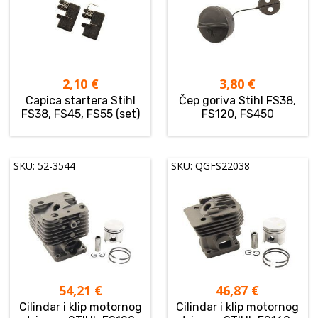
2,10
€
3,80
€
Capica startera Stihl
Čep goriva Stihl FS38,
FS38, FS45, FS55 (set)
FS120, FS450
SKU: 52-3544
SKU: QGFS22038
54,21
€
46,87
€
Cilindar i klip motornog
Cilindar i klip motornog