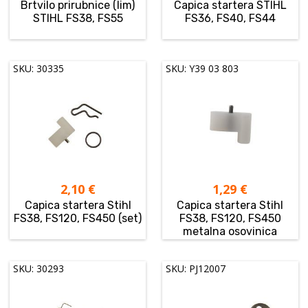
Brtvilo prirubnice (lim)
Capica startera STIHL
STIHL FS38, FS55
FS36, FS40, FS44
SKU: 30335
SKU: Y39 03 803
2,10
€
1,29
€
Capica startera Stihl
Capica startera Stihl
FS38, FS120, FS450 (set)
FS38, FS120, FS450
metalna osovinica
SKU: 30293
SKU: PJ12007