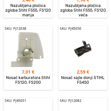
Nazubljena pločica
Nazubljena pločica
zgloba Stihl FS55, FS120
zgloba Stihl FS55, FS120
manja
veća
SKU: PJ12038
SKU: PJ45050
7,01
€
2,59
€
Nosač karburatora Stihl
Nosač sajle donji STIHL
FS120, FS200
FS450
SKU: PJ45051
SKU: PJ12082