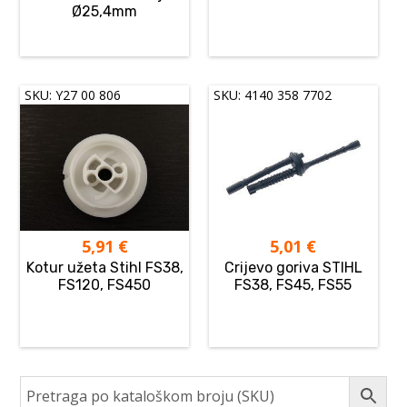
Ø25,4mm
SKU: Y27 00 806
SKU: 4140 358 7702
5,91
€
5,01
€
Kotur užeta Stihl FS38,
Crijevo goriva STIHL
FS120, FS450
FS38, FS45, FS55