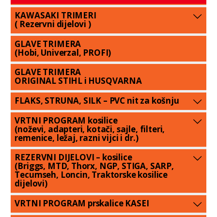
KAWASAKI TRIMERI
( Rezervni dijelovi )
GLAVE TRIMERA
(Hobi, Univerzal, PROFI)
GLAVE TRIMERA
ORIGINAL STIHL i HUSQVARNA
FLAKS, STRUNA, SILK – PVC nit za košnju
VRTNI PROGRAM kosilice
(noževi, adapteri, kotači, sajle, filteri,
remenice, ležaj, razni vijci i dr.)
REZERVNI DIJELOVI – kosilice
(Briggs, MTD, Thorx, NGP, STIGA, SARP,
Tecumseh, Loncin, Traktorske kosilice
dijelovi)
VRTNI PROGRAM prskalice KASEI