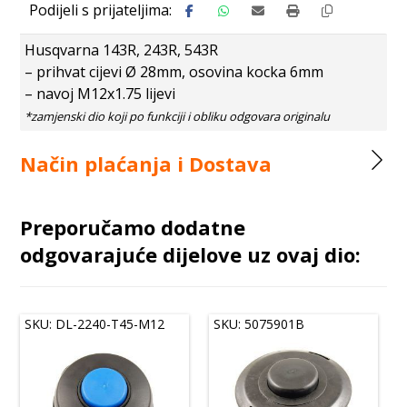
Husqvarna 143R, 243R, 543R
– prihvat cijevi Ø 28mm, osovina kocka 6mm
– navoj M12x1.75 lijevi
Način plaćanja i Dostava
Preporučamo dodatne
odgovarajuće dijelove uz ovaj dio:
SKU: DL-2240-T45-M12
SKU: 5075901B