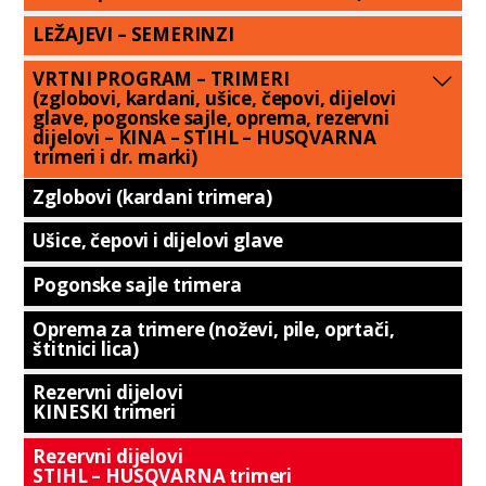
LEŽAJEVI – SEMERINZI
VRTNI PROGRAM – TRIMERI
(zglobovi, kardani, ušice, čepovi, dijelovi
glave, pogonske sajle, oprema, rezervni
dijelovi – KINA – STIHL – HUSQVARNA
trimeri i dr. marki)
Zglobovi (kardani trimera)
Ušice, čepovi i dijelovi glave
Pogonske sajle trimera
Oprema za trimere (noževi, pile, oprtači,
štitnici lica)
Rezervni dijelovi
KINESKI trimeri
Rezervni dijelovi
STIHL – HUSQVARNA trimeri