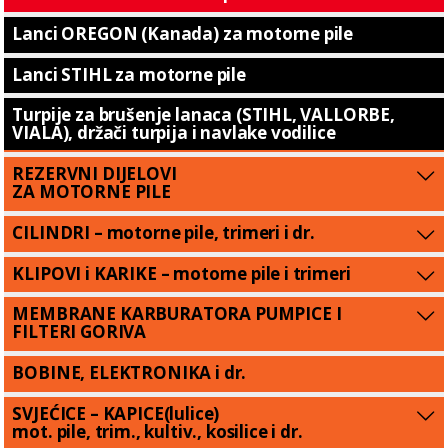
Lanci OREGON (Kanada) za motorne pile
Lanci STIHL za motorne pile
Turpije za brušenje lanaca (STIHL, VALLORBE,
VIALA), držači turpija i navlake vodilice
REZERVNI DIJELOVI
ZA MOTORNE PILE
CILINDRI – motorne pile, trimeri i dr.
KLIPOVI i KARIKE – motorne pile i trimeri
MEMBRANE KARBURATORA PUMPICE I
FILTERI GORIVA
BOBINE, ELEKTRONIKA i dr.
SVJEĆICE – KAPICE(lulice)
mot. pile, trim., kultiv., kosilice i dr.