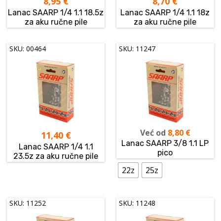
8,95
€
8,70
€
Lanac SAARP 1/4 1.1 18.5z
Lanac SAARP 1/4 1.1 18z
za aku ručne pile
za aku ručne pile
SKU: 00464
SKU: 11247
Već od
8,80
€
11,40
€
Lanac SAARP 3/8 1.1 LP
Lanac SAARP 1/4 1.1
pico
23.5z za aku ručne pile
22z
25z
SKU: 11252
SKU: 11248