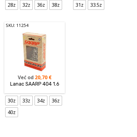
28z
32z
36z
38z
31z
33.5z
SKU: 11254
Već od
20,70
€
Lanac SAARP 404 1.6
30z
33z
34z
36z
40z