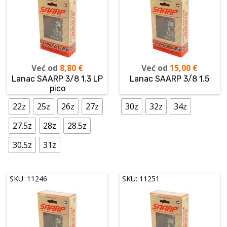
Već od
8,80
€
Već od
15,00
€
Lanac SAARP 3/8 1.3 LP
Lanac SAARP 3/8 1.5
pico
22z
25z
26z
27z
30z
32z
34z
27.5z
28z
28.5z
30.5z
31z
SKU: 11246
SKU: 11251