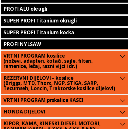
PROFI ALU okrugli
SUPER PROFI Titanium okrugli
SUPER PROFI Titanium kocka
PROFI NYLSAW
VRTNI PROGRAM kosilice
(noževi, adapteri, kotači, sajle, filteri,
remenice, ležaj, razni vijci i dr.)
REZERVNI DIJELOVI – kosilice
(Briggs, MTD, Thorx, NGP, STIGA, SARP,
Tecumseh, Loncin, Traktorske kosilice dijelovi)
VRTNI PROGRAM prskalice KASEI
HONDA DIJELOVI
KIPOR, KAMA, KINESKI DIESEL MOTORI,
YANMAR JAPAN – 3.8 KS, 5.4 KS, 8.6 KS –