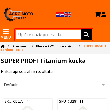
MENU
Proizvodi
Flaks – PVC nit za košnju
SUPER PROFI Ti
tanium kocka
SUPER PROFI Titanium kocka
Prikazuje se svih 5 rezultata
SKU: CB275-T1
SKU: CB281-T1