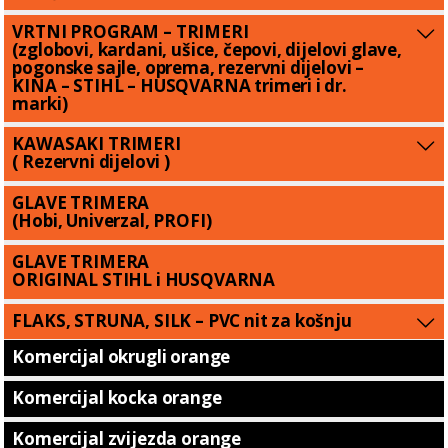
VRTNI PROGRAM – TRIMERI
(zglobovi, kardani, ušice, čepovi, dijelovi glave,
pogonske sajle, oprema, rezervni dijelovi –
KINA – STIHL – HUSQVARNA trimeri i dr.
marki)
KAWASAKI TRIMERI
( Rezervni dijelovi )
GLAVE TRIMERA
(Hobi, Univerzal, PROFI)
GLAVE TRIMERA
ORIGINAL STIHL i HUSQVARNA
FLAKS, STRUNA, SILK – PVC nit za košnju
Komercijal okrugli orange
Komercijal kocka orange
Komercijal zvijezda orange