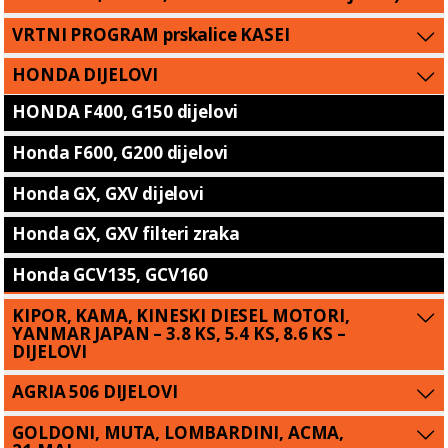
VRTNI PROGRAM prskalice KASEI
HONDA DIJELOVI
HONDA F400, G150 dijelovi
Honda F600, G200 dijelovi
Honda GX, GXV dijelovi
Honda GX, GXV filteri zraka
Honda GCV135, GCV160
KIPOR, KAMA, KINESKI DIESEL MOTORI,
YANMAR JAPAN – 3.8 KS, 5.4 KS, 8.6 KS –
DIJELOVI
AGRIA 506 DIJELOVI
GOLDONI, MUTA, LOMBARDINI, ACMA,