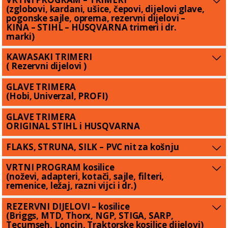
(zglobovi, kardani, ušice, čepovi, dijelovi glave,
pogonske sajle, oprema, rezervni dijelovi –
KINA – STIHL – HUSQVARNA trimeri i dr.
marki)
KAWASAKI TRIMERI
( Rezervni dijelovi )
GLAVE TRIMERA
(Hobi, Univerzal, PROFI)
GLAVE TRIMERA
ORIGINAL STIHL i HUSQVARNA
FLAKS, STRUNA, SILK – PVC nit za košnju
VRTNI PROGRAM kosilice
(noževi, adapteri, kotači, sajle, filteri,
remenice, ležaj, razni vijci i dr.)
REZERVNI DIJELOVI – kosilice
(Briggs, MTD, Thorx, NGP, STIGA, SARP,
Tecumseh, Loncin, Traktorske kosilice dijelovi)