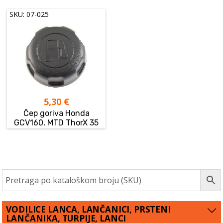
SKU: 07-025
5,30
€
Čep goriva Honda
GCV160, MTD ThorX 35
VODILICE LANCA, LANČANICI, PRSTENI
LANČANIKA, TURPIJE, LANCI