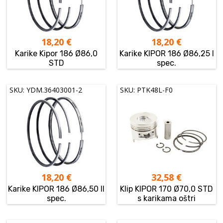
18,20
€
18,20
€
Karike Kipor 186 Ø86,0
Karike KIPOR 186 Ø86,25 I
STD
spec.
SKU: YDM.36403001-2
SKU: PTK48L-F0
18,20
€
32,58
€
Karike KIPOR 186 Ø86,50 II
Klip KIPOR 170 Ø70,0 STD
spec.
s karikama oštri