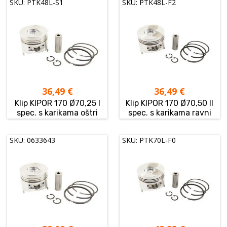
SKU: PTK48L-S1
SKU: PTK48L-F2
36,49
€
36,49
€
Klip KIPOR 170 Ø70,25 I
Klip KIPOR 170 Ø70,50 II
spec. s karikama oštri
spec. s karikama ravni
SKU: 0633643
SKU: PTK70L-F0