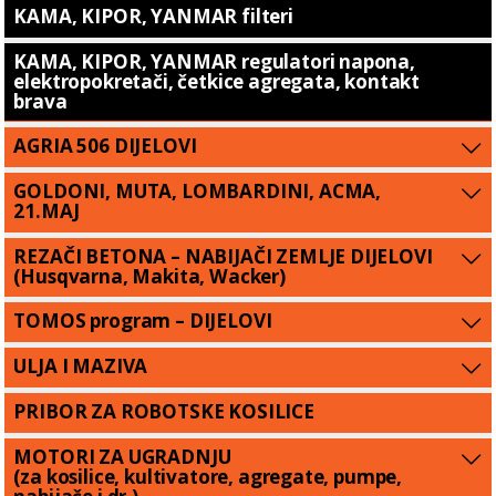
KAMA, KIPOR, YANMAR filteri
KAMA, KIPOR, YANMAR regulatori napona,
elektropokretači, četkice agregata, kontakt
brava
AGRIA 506 DIJELOVI
GOLDONI, MUTA, LOMBARDINI, ACMA,
21.MAJ
REZAČI BETONA – NABIJAČI ZEMLJE DIJELOVI
(Husqvarna, Makita, Wacker)
TOMOS program – DIJELOVI
ULJA I MAZIVA
PRIBOR ZA ROBOTSKE KOSILICE
MOTORI ZA UGRADNJU
(za kosilice, kultivatore, agregate, pumpe,