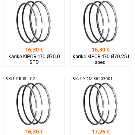
16,30
€
16,30
€
Karike KIPOR 170 Ø70,0
Karike KIPOR 170 Ø70,25 I
STD
spec.
SKU: PR48L-02
SKU: YDM.36203001
16,30
€
17,26
€