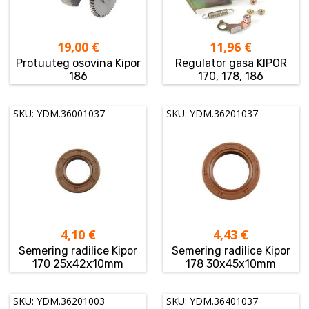
19,00
€
11,96
€
Protuuteg osovina Kipor
Regulator gasa KIPOR
186
170, 178, 186
SKU: YDM.36001037
SKU: YDM.36201037
4,10
€
4,43
€
Semering radilice Kipor
Semering radilice Kipor
170 25x42x10mm
178 30x45x10mm
SKU: YDM.36201003
SKU: YDM.36401037