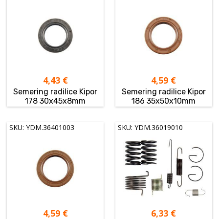
4,43
€
4,59
€
Semering radilice Kipor
Semering radilice Kipor
178 30x45x8mm
186 35x50x10mm
SKU: YDM.36401003
SKU: YDM.36019010
4,59
€
6,33
€