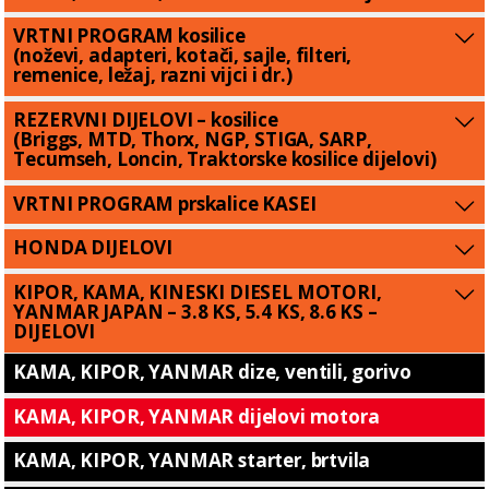
VRTNI PROGRAM kosilice
(noževi, adapteri, kotači, sajle, filteri,
remenice, ležaj, razni vijci i dr.)
REZERVNI DIJELOVI – kosilice
(Briggs, MTD, Thorx, NGP, STIGA, SARP,
Tecumseh, Loncin, Traktorske kosilice dijelovi)
VRTNI PROGRAM prskalice KASEI
HONDA DIJELOVI
KIPOR, KAMA, KINESKI DIESEL MOTORI,
YANMAR JAPAN – 3.8 KS, 5.4 KS, 8.6 KS –
DIJELOVI
KAMA, KIPOR, YANMAR dize, ventili, gorivo
KAMA, KIPOR, YANMAR dijelovi motora
KAMA, KIPOR, YANMAR starter, brtvila