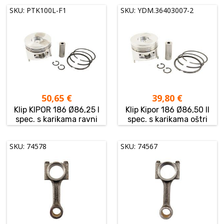
SKU: PTK100L-F1
SKU: YDM.36403007-2
50,65
€
39,80
€
Klip KIPOR 186 Ø86,25 I
Klip Kipor 186 Ø86,50 II
spec. s karikama ravni
spec. s karikama oštri
SKU: 74578
SKU: 74567