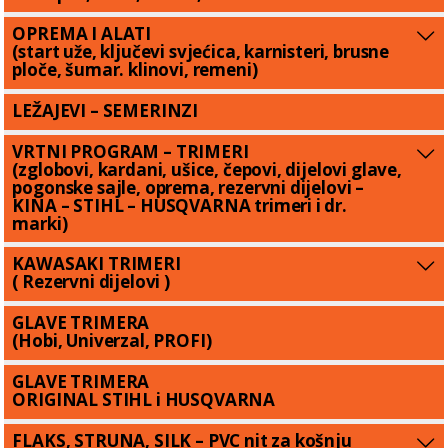
OPREMA I ALATI
(start uže, ključevi svjećica, karnisteri, brusne
ploče, šumar. klinovi, remeni)
LEŽAJEVI – SEMERINZI
VRTNI PROGRAM – TRIMERI
(zglobovi, kardani, ušice, čepovi, dijelovi glave,
pogonske sajle, oprema, rezervni dijelovi –
KINA – STIHL – HUSQVARNA trimeri i dr.
marki)
KAWASAKI TRIMERI
( Rezervni dijelovi )
GLAVE TRIMERA
(Hobi, Univerzal, PROFI)
GLAVE TRIMERA
ORIGINAL STIHL i HUSQVARNA
FLAKS, STRUNA, SILK – PVC nit za košnju