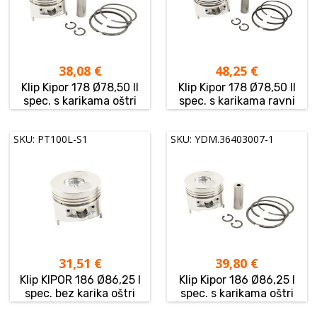
38,08
€
48,25
€
Klip Kipor 178 Ø78,50 II
Klip Kipor 178 Ø78,50 II
spec. s karikama oštri
spec. s karikama ravni
SKU: PT100L-S1
SKU: YDM.36403007-1
31,51
€
39,80
€
Klip KIPOR 186 Ø86,25 I
Klip Kipor 186 Ø86,25 I
spec. bez karika oštri
spec. s karikama oštri