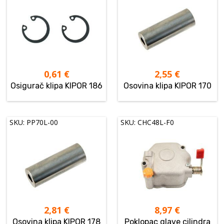
0,61
€
2,55
€
Osigurač klipa KIPOR 186
Osovina klipa KIPOR 170
SKU: PP70L-00
SKU: CHC48L-F0
2,81
€
8,97
€
Osovina klipa KIPOR 178
Poklopac glave cilindra