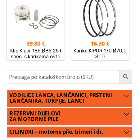
39,80
€
16,30
€
Klip Kipor 186 Ø86,25 I
Karike KIPOR 170 Ø70,0
spec. s karikama oštri
STD
VODILICE LANCA, LANČANICI, PRSTENI
LANČANIKA, TURPIJE, LANCI
REZERVNI DIJELOVI
ZA MOTORNE PILE
CILINDRI – motorne pile, trimeri i dr.