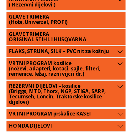
( Rezervni dijelovi )
GLAVE TRIMERA
(Hobi, Univerzal, PROFI)
GLAVE TRIMERA
ORIGINAL STIHL i HUSQVARNA
FLAKS, STRUNA, SILK – PVC nit za košnju
VRTNI PROGRAM kosilice
(noževi, adapteri, kotači, sajle, filteri,
remenice, ležaj, razni vijci i dr.)
REZERVNI DIJELOVI – kosilice
(Briggs, MTD, Thorx, NGP, STIGA, SARP,
Tecumseh, Loncin, Traktorske kosilice
dijelovi)
VRTNI PROGRAM prskalice KASEI
HONDA DIJELOVI