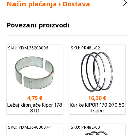
Način plaćanja i Dostava
Povezani proizvodi
SKU: YDM.36203006
SKU: PR48L-02
4,75
€
16,30
€
Ležaj klipnjače Kipor 178
Karike KIPOR 170 Ø70,50
STD
II spec.
SKU: YDM.36403007-1
SKU: PR48L-00