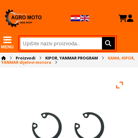
MENU
Proizvodi
KIPOR, YANMAR PROGRAM
KAMA, KIPOR,
YANMAR dijelovi motora