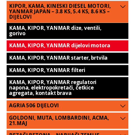
KIPOR, KAMA, KINESKI DIESEL MOTORI,
YANMAR JAPAN – 3.8 KS, 5.4 KS, 8.6 KS –
DIJELOVI
KAMA, KIPOR, YANMAR dize, ventili,
gorivo
KAMA, KIPOR, YANMAR dijelovi motora
KAMA, KIPOR, YANMAR starter, brtvila
KAMA, KIPOR, YANMAR filteri
KAMA, KIPOR, YANMAR regulatori
napona, elektropokretači, četkice
agregata, kontakt brava
AGRIA 506 DIJELOVI
GOLDONI, MUTA, LOMBARDINI, ACMA,
21.MAJ