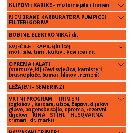
KLIPOVI i KARIKE – motorne pile i trimeri
MEMBRANE KARBURATORA PUMPICE I
FILTERI GORIVA
BOBINE, ELEKTRONIKA i dr.
SVJEĆICE – KAPICE(lulice)
mot. pile, trim., kultiv., kosilice i dr.
OPREMA I ALATI
(start uže, ključevi svjećica, karnisteri,
brusne ploče, šumar. klinovi, remeni)
LEŽAJEVI – SEMERINZI
VRTNI PROGRAM – TRIMERI
(zglobovi, kardani, ušice, čepovi, dijelovi
glave, pogonske sajle, oprema, rezervni
dijelovi – KINA – STIHL – HUSQVARNA
trimeri i dr. marki)
KAWASAKI TRIMERI