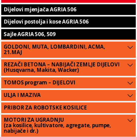
Dijelovi mjenjača AGRIA 506
Dijelovi postolja i kose AGRIA 506
Sajle AGRIA 506, 509
GOLDONI, MUTA, LOMBARDINI, ACMA,
21.MAJ
REZAČI BETONA – NABIJAČI ZEMLJE DIJELOVI
(Husqvarna, Makita, Wacker)
TOMOS program – DIJELOVI
ULJA I MAZIVA
PRIBOR ZA ROBOTSKE KOSILICE
MOTORI ZA UGRADNJU
(za kosilice, kultivatore, agregate, pumpe,
nabijače i dr.)