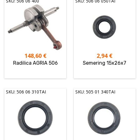
SKU: 506 06 400
SKU: 506 06 050TAI
148,60
€
2,94
€
Radilica AGRIA 506
Semering 15x26x7
SKU: 506 06 310TAI
SKU: 505 01 340TAI