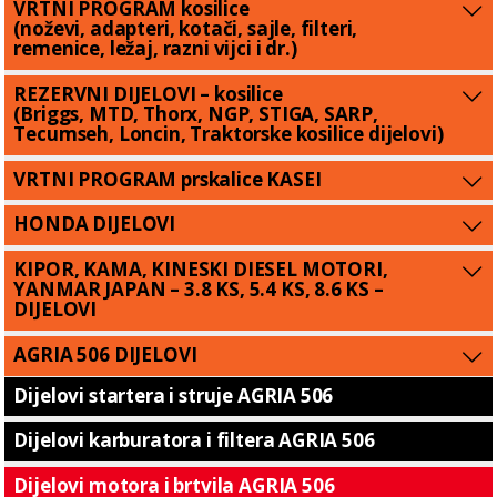
VRTNI PROGRAM kosilice
(noževi, adapteri, kotači, sajle, filteri,
remenice, ležaj, razni vijci i dr.)
REZERVNI DIJELOVI – kosilice
(Briggs, MTD, Thorx, NGP, STIGA, SARP,
Tecumseh, Loncin, Traktorske kosilice dijelovi)
VRTNI PROGRAM prskalice KASEI
HONDA DIJELOVI
KIPOR, KAMA, KINESKI DIESEL MOTORI,
YANMAR JAPAN – 3.8 KS, 5.4 KS, 8.6 KS –
DIJELOVI
AGRIA 506 DIJELOVI
Dijelovi startera i struje AGRIA 506
Dijelovi karburatora i filtera AGRIA 506
Dijelovi motora i brtvila AGRIA 506