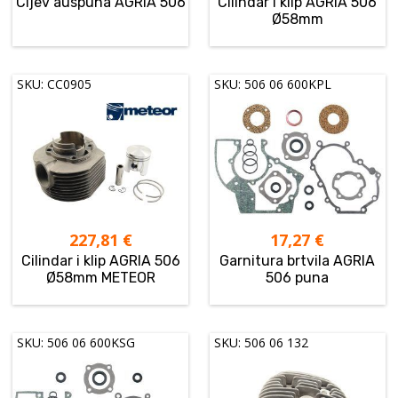
Cijev auspuha AGRIA 506
Cilindar i klip AGRIA 506
Ø58mm
SKU: CC0905
SKU: 506 06 600KPL
227,81
€
17,27
€
Cilindar i klip AGRIA 506
Garnitura brtvila AGRIA
Ø58mm METEOR
506 puna
SKU: 506 06 600KSG
SKU: 506 06 132