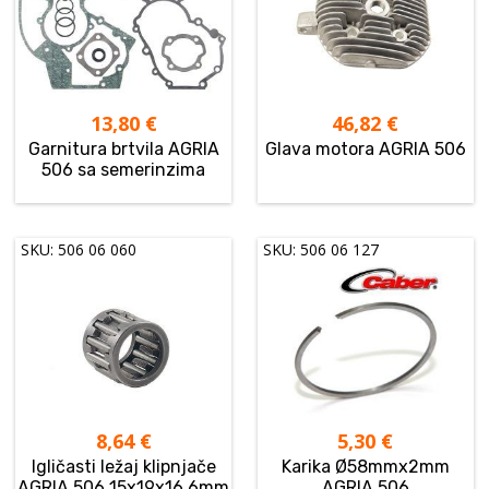
13,80
€
46,82
€
Garnitura brtvila AGRIA
Glava motora AGRIA 506
506 sa semerinzima
SKU: 506 06 060
SKU: 506 06 127
8,64
€
5,30
€
Igličasti ležaj klipnjače
Karika Ø58mmx2mm
AGRIA 506 15x19x16.6mm
AGRIA 506