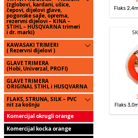
(zglobovi, kardani, ušice,
Flaks 2,4
čepovi, dijelovi glave,
pogonske sajle, oprema,
rezervni dijelovi – KINA –
STIHL – HUSQVARNA trimeri
i dr. marki)
SK
KAWASAKI TRIMERI
( Rezervni dijelovi )
GLAVE TRIMERA
(Hobi, Univerzal, PROFI)
GLAVE TRIMERA
ORIGINAL STIHL i HUSQVARNA
FLAKS, STRUNA, SILK – PVC
nit za košnju
Flaks 3,0
Komercijal okrugli orange
Komercijal kocka orange