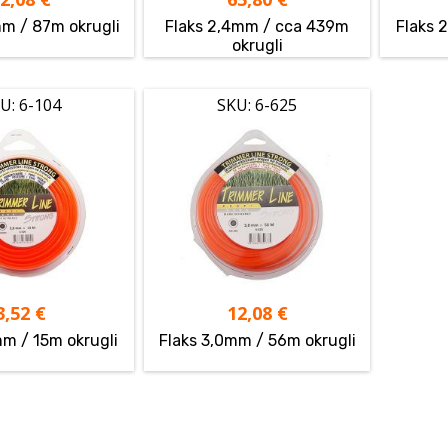
mm / 87m okrugli
Flaks 2,4mm / cca 439m
Flaks 
okrugli
U: 6-104
SKU: 6-625
3,52
€
12,08
€
mm / 15m okrugli
Flaks 3,0mm / 56m okrugli