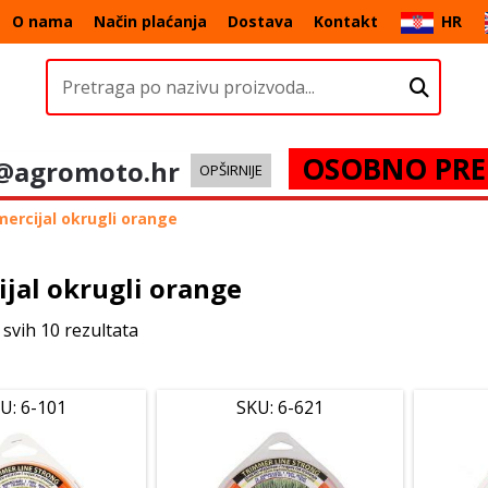
O nama
Način plaćanja
Dostava
Kontakt
HR
OSOBNO PRE
@agromoto.hr
OPŠIRNIJE
ercijal okrugli orange
jal okrugli orange
 svih 10 rezultata
U: 6-101
SKU: 6-621