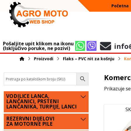
Početna
Pošaljite upit klikom na ikonu
info
(Isključivo poruke, ne pozivi)
Proizvodi
Flaks – PVC nit za košnju
Kom
Komerci
Prikazuje se
VODILICE LANCA,
LANČANICI, PRSTENI
LANČANIKA, TURPIJE, LANCI
SK
REZERVNI DIJELOVI
ZA MOTORNE PILE