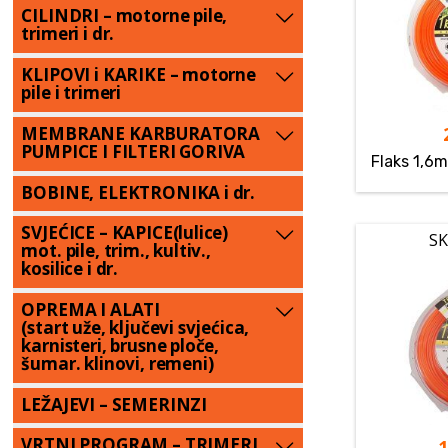
CILINDRI – motorne pile,
trimeri i dr.
KLIPOVI i KARIKE – motorne
pile i trimeri
MEMBRANE KARBURATORA
PUMPICE I FILTERI GORIVA
Flaks 1,6
BOBINE, ELEKTRONIKA i dr.
SVJEĆICE – KAPICE(lulice)
SK
mot. pile, trim., kultiv.,
kosilice i dr.
OPREMA I ALATI
(start uže, ključevi svjećica,
karnisteri, brusne ploče,
šumar. klinovi, remeni)
LEŽAJEVI – SEMERINZI
VRTNI PROGRAM – TRIMERI