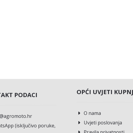
OPĆI UVJETI KUPN
AKT PODACI
O nama
o@agromoto.hr
Uvjeti poslovanja
sApp (isključivo poruke,
Pravila privatnosti