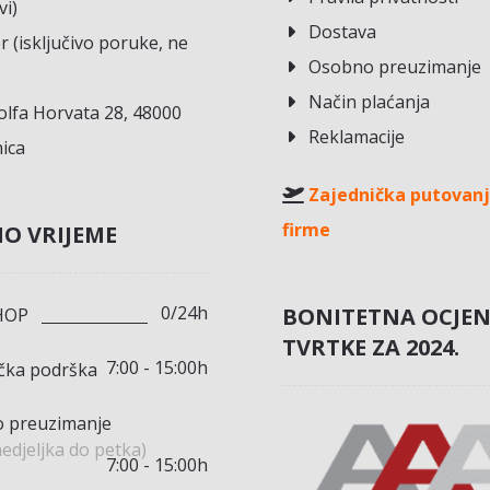
vi)
Dostava
r (isključivo poruke, ne
Osobno preuzimanje
Način plaćanja
lfa Horvata 28, 48000
Reklamacije
ica
Zajednička putovanj
firme
O VRIJEME
0/24h
BONITETNA OCJE
HOP
TVRTKE ZA 2024.
7:00 - 15:00h
ička podrška
 preuzimanje
edjeljka do petka)
7:00 - 15:00h