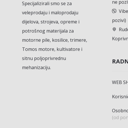
ne pozi
Specijalizirali smo se za
Vibe
veleprodaju i maloprodaju
pozivi)
dijelova, strojeva, opreme i
Rudo
potrošnog materijala za
Koprivn
motorne pile, kosilice, trimere,
Tomos motore, kultivatore i
sitnu poljoprivrednu
RADN
mehanizaciju.
WEB S
Korisn
Osobno
(od pon