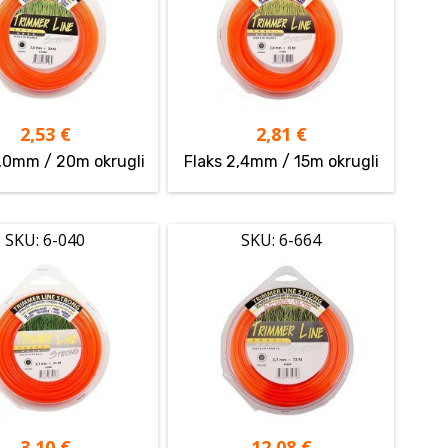
2,53
€
2,81
€
2,0mm / 20m okrugli
Flaks 2,4mm / 15m okrugli
SKU: 6-040
SKU: 6-664
3,10
€
12,08
€