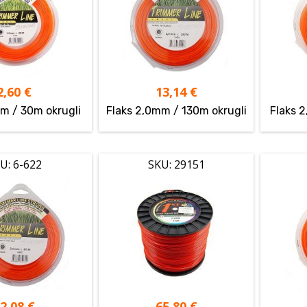
2,60
€
13,14
€
mm / 30m okrugli
Flaks 2,0mm / 130m okrugli
Flaks 
U: 6-622
SKU: 29151
12,08
€
65,80
€