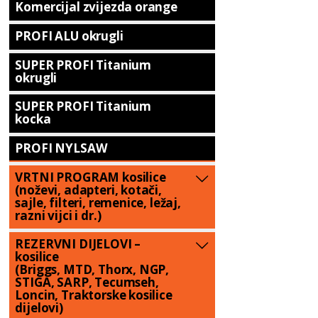
Komercijal zvijezda orange
PROFI ALU okrugli
SUPER PROFI Titanium
okrugli
SUPER PROFI Titanium
kocka
PROFI NYLSAW
VRTNI PROGRAM kosilice
(noževi, adapteri, kotači,
sajle, filteri, remenice, ležaj,
razni vijci i dr.)
REZERVNI DIJELOVI –
kosilice
(Briggs, MTD, Thorx, NGP,
STIGA, SARP, Tecumseh,
Loncin, Traktorske kosilice
dijelovi)