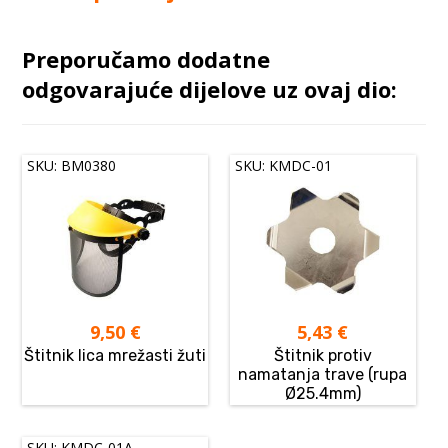
Preporučamo dodatne
odgovarajuće dijelove uz ovaj dio:
SKU: BM0380
SKU: KMDC-01
9,50
€
5,43
€
Štitnik lica mrežasti žuti
Štitnik protiv
namatanja trave (rupa
Ø25.4mm)
SKU: KMDC-01A