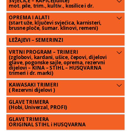
SVJEĆICE – KAPICE(lulice)
mot. pile, trim., kultiv., kosilice i dr.
OPREMA I ALATI
(start uže, ključevi svjećica, karnisteri,
brusne ploče, šumar. klinovi, remeni)
LEŽAJEVI – SEMERINZI
VRTNI PROGRAM – TRIMERI
(zglobovi, kardani, ušice, čepovi, dijelovi
glave, pogonske sajle, oprema, rezervni
dijelovi – KINA – STIHL – HUSQVARNA
trimeri i dr. marki)
KAWASAKI TRIMERI
( Rezervni dijelovi )
GLAVE TRIMERA
(Hobi, Univerzal, PROFI)
GLAVE TRIMERA
ORIGINAL STIHL i HUSQVARNA