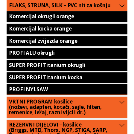
FLAKS, STRUNA, SILK – PVC nit za košnju
Komercijal okrugli orange
Komercijal kocka orange
Komercijal zvijezda orange
PROFI ALU okrugli
SUPER PROFI Titanium okrugli
SUPER PROFI Titanium kocka
PROFI NYLSAW
VRTNI PROGRAM kosilice
(noževi, adapteri, kotači, sajle, filteri,
remenice, ležaj, razni vijci i dr.)
REZERVNI DIJELOVI – kosilice
(Briggs, MTD, Thorx, NGP, STIGA, SARP,