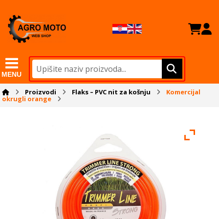
MENU
Proizvodi
Flaks – PVC nit za košnju
Komercijal
okrugli orange