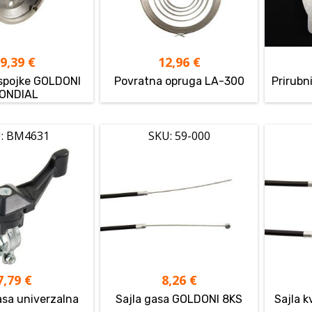
69,39
€
12,96
€
 spojke GOLDONI
Povratna opruga LA-300
Prirubn
ONDIAL
: BM4631
SKU: 59-000
7,79
€
8,26
€
asa univerzalna
Sajla gasa GOLDONI 8KS
Sajla 