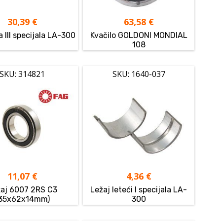
30,39
€
63,58
€
a III specijala LA-300
Kvačilo GOLDONI MONDIAL
108
SKU: 314821
SKU: 1640-037
11,07
€
4,36
€
aj 6007 2RS C3
Ležaj leteći I specijala LA-
35x62x14mm)
300