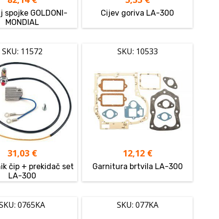
j spojke GOLDONI-
Cijev goriva LA-300
MONDIAL
SKU: 11572
SKU: 10533
31,03
€
12,12
€
ik čip + prekidač set
Garnitura brtvila LA-300
LA-300
SKU: 0765KA
SKU: 077KA