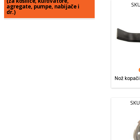
(za kosilice, kultivatore,
SKU
agregate, pumpe, nabijače i
dr.)
Nož kopač
SKU