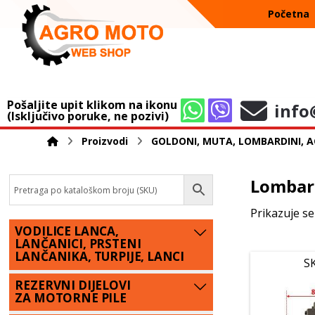
Početna
Pošaljite upit klikom na ikonu
info
(Isključivo poruke, ne pozivi)
Proizvodi
GOLDONI, MUTA, LOMBARDINI, A
Lombard
Prikazuje se
VODILICE LANCA,
LANČANICI, PRSTENI
LANČANIKA, TURPIJE, LANCI
S
REZERVNI DIJELOVI
ZA MOTORNE PILE