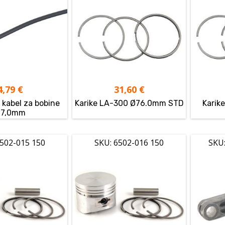
4,79
€
31,60
€
 kabel za bobine
Karike LA-300 Ø76.0mm STD
Karik
Ø7,0mm
6502-015 150
SKU: 6502-016 150
SKU: