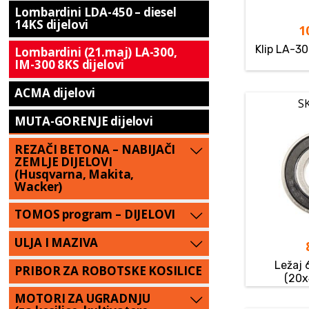
Lombardini LDA-450 – diesel
14KS dijelovi
1
Klip LA-3
Lombardini (21.maj) LA-300,
IM-300 8KS dijelovi
ACMA dijelovi
S
MUTA-GORENJE dijelovi
REZAČI BETONA – NABIJAČI
ZEMLJE DIJELOVI
(Husqvarna, Makita,
Wacker)
TOMOS program – DIJELOVI
ULJA I MAZIVA
Ležaj
PRIBOR ZA ROBOTSKE KOSILICE
(20
MOTORI ZA UGRADNJU