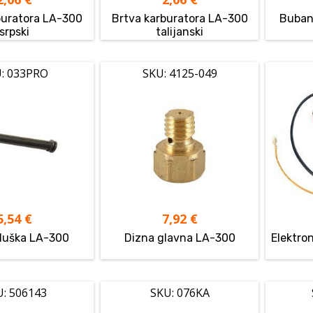
buratora LA-300
Brtva karburatora LA-300
Buban
srpski
talijanski
: 033PRO
SKU: 4125-049
5,54
€
7,92
€
oduška LA-300
Dizna glavna LA-300
Elektron
U: 506143
SKU: 076KA