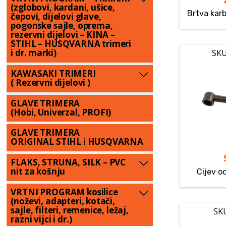
(zglobovi, kardani, ušice,
Brtva kar
čepovi, dijelovi glave,
pogonske sajle, oprema,
rezervni dijelovi – KINA –
STIHL – HUSQVARNA trimeri
i dr. marki)
SKU
KAWASAKI TRIMERI
( Rezervni dijelovi )
GLAVE TRIMERA
(Hobi, Univerzal, PROFI)
GLAVE TRIMERA
ORIGINAL STIHL i HUSQVARNA
FLAKS, STRUNA, SILK – PVC
nit za košnju
Cijev 
VRTNI PROGRAM kosilice
(noževi, adapteri, kotači,
sajle, filteri, remenice, ležaj,
SK
razni vijci i dr.)