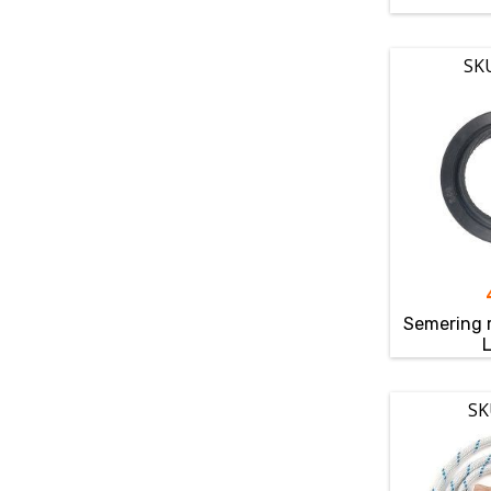
SK
Semering 
SK