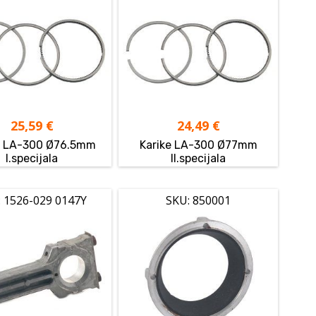
25,59
€
24,49
€
e LA-300 Ø76.5mm
Karike LA-300 Ø77mm
I.specijala
II.specijala
 1526-029 0147Y
SKU: 850001