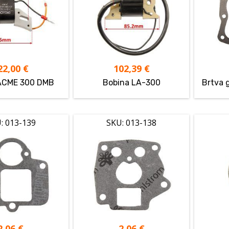
22,00
€
102,39
€
ACME 300 DMB
Bobina LA-300
Brtva 
: 013-139
SKU: 013-138
2,06
€
2,06
€