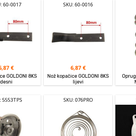
: 60-0017
SKU: 60-0016
6,87
€
6,87
€
ice GOLDONI 8KS
Nož kopačice GOLDONI 8KS
Oprug
desni
lijevi
: 5553TPS
SKU: 076PRO