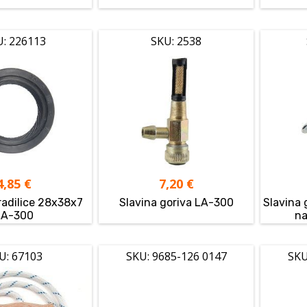
U: 226113
SKU: 2538
4,85
€
7,20
€
radilice 28x38x7
Slavina goriva LA-300
Slavina 
LA-300
na
U: 67103
SKU: 9685-126 0147
SKU