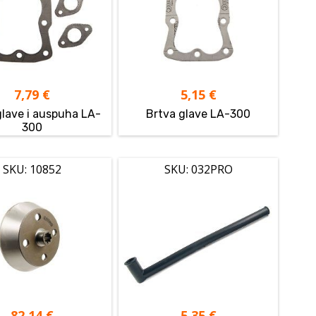
7,79
€
5,15
€
glave i auspuha LA-
Brtva glave LA-300
300
SKU: 10852
SKU: 032PRO
82,14
€
5,35
€