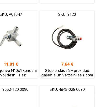
SKU: A01047
SKU: 9120
11,81
€
7,64
€
goriva M10x1 konusni
Stop prekidač – prekidač
voj desni izlaz
gašenja univerzalni sa žicom
: 9652-120 0090
SKU: 4845-028 0090