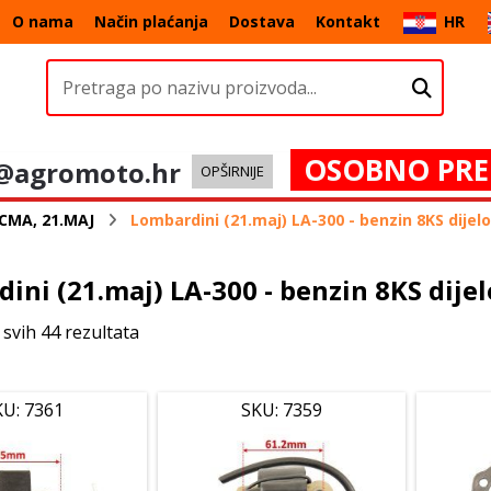
O nama
Način plaćanja
Dostava
Kontakt
HR
OSOBNO PRE
@agromoto.hr
OPŠIRNIJE
CMA, 21.MAJ
Lombardini (21.maj) LA-300 - benzin 8KS dije
ini (21.maj) LA-300 - benzin 8KS dij
 svih 44 rezultata
KU: 7361
SKU: 7359