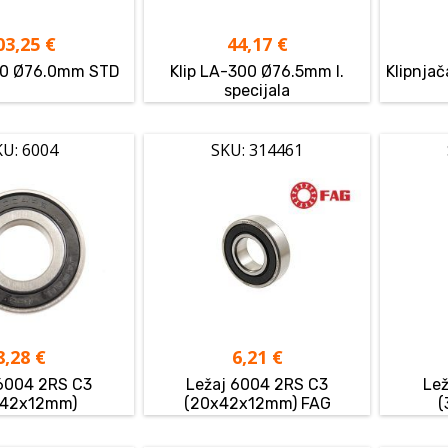
03,25
€
44,17
€
00 Ø76.0mm STD
Klip LA-300 Ø76.5mm I.
Klipnjač
specijala
KU: 6004
SKU: 314461
8,28
€
6,21
€
 6004 2RS C3
Ležaj 6004 2RS C3
Lež
x42x12mm)
(20x42x12mm) FAG
(