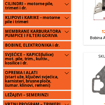
CILINDRI – motorne pile,
trimeri i dr.
KLIPOVI i KARIKE – motorne
pile i trimeri
1
MEMBRANE KARBURATORA
PUMPICE I FILTERI GORIVA
Bobina 
BOBINE, ELEKTRONIKA i dr.
SVJEĆICE – KAPICE(lulice)
SKU
mot. pile, trim., kultiv.,
kosilice i dr.
OPREMA I ALATI
(start uže, ključevi svjećica,
karnisteri, brusne ploče,
šumar. klinovi, remeni)
LEŽAJEVI – SEMERINZI
VRTNI PROGRAM – TRIMERI