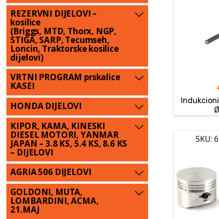
REZERVNI DIJELOVI –
kosilice
(Briggs, MTD, Thorx, NGP,
STIGA, SARP, Tecumseh,
Loncin, Traktorske kosilice
dijelovi)
VRTNI PROGRAM prskalice
KASEI
Indukcioni
HONDA DIJELOVI
KIPOR, KAMA, KINESKI
DIESEL MOTORI, YANMAR
SKU: 
JAPAN – 3.8 KS, 5.4 KS, 8.6 KS
– DIJELOVI
AGRIA 506 DIJELOVI
GOLDONI, MUTA,
LOMBARDINI, ACMA,
21.MAJ