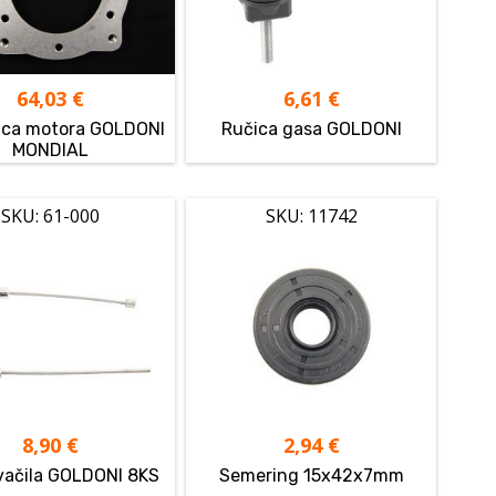
64,03
€
6,61
€
ica motora GOLDONI
Ručica gasa GOLDONI
MONDIAL
SKU: 61-000
SKU: 11742
8,90
€
2,94
€
kvačila GOLDONI 8KS
Semering 15x42x7mm