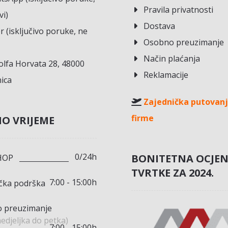
Pravila privatnosti
vi)
Dostava
r (isključivo poruke, ne
Osobno preuzimanje
Način plaćanja
lfa Horvata 28, 48000
Reklamacije
ica
Zajednička putovanj
firme
O VRIJEME
0/24h
BONITETNA OCJE
HOP
TVRTKE ZA 2024.
7:00 - 15:00h
ička podrška
 preuzimanje
edjeljka do petka)
7:00 - 15:00h