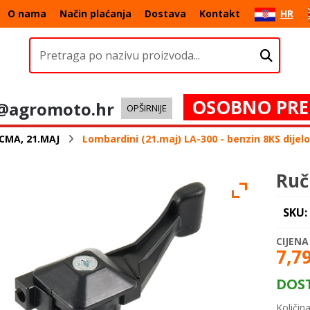
O nama
Način plaćanja
Dostava
Kontakt
HR
OSOBNO PRE
@agromoto.hr
OPŠIRNIJE
CMA, 21.MAJ
Lombardini (21.maj) LA-300 - benzin 8KS dije
Ruč
SKU:
7,7
DOS