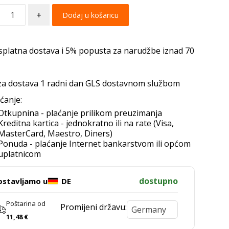
+
Dodaj u košaricu
splatna dostava i 5% popusta za narudžbe iznad 70
za dostava 1 radni dan GLS dostavnom službom
ćanje:
Otkupnina - plaćanje prilikom preuzimanja
Kreditna kartica - jednokratno ili na rate (Visa,
MasterCard, Maestro, Diners)
Ponuda - plaćanje Internet bankarstvom ili općom
uplatnicom
dostupno
ostavljamo u
DE
Poštarina od
Promijeni državu:
11,48
€