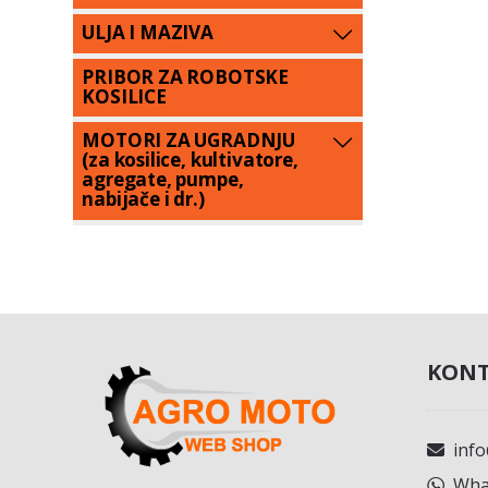
ULJA I MAZIVA
PRIBOR ZA ROBOTSKE
KOSILICE
MOTORI ZA UGRADNJU
(za kosilice, kultivatore,
agregate, pumpe,
nabijače i dr.)
KONT
inf
What