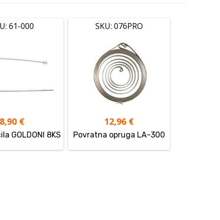
U: 61-000
SKU: 076PRO
8,90
€
12,96
€
čila GOLDONI 8KS
Povratna opruga LA-300