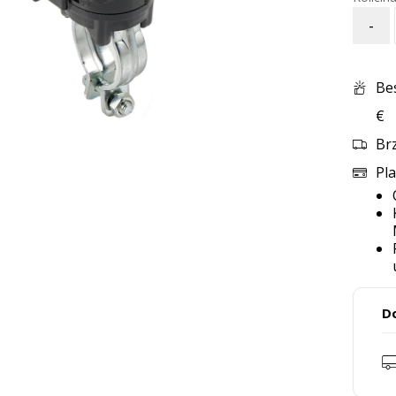
-
Be
€
Br
Pla
D