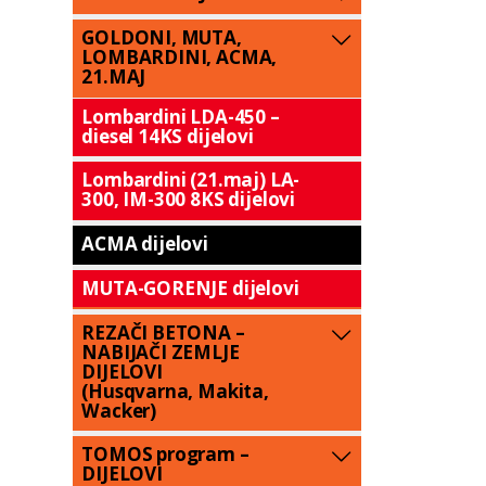
GOLDONI, MUTA,
LOMBARDINI, ACMA,
21.MAJ
Lombardini LDA-450 –
diesel 14KS dijelovi
Lombardini (21.maj) LA-
300, IM-300 8KS dijelovi
ACMA dijelovi
MUTA-GORENJE dijelovi
REZAČI BETONA –
NABIJAČI ZEMLJE
DIJELOVI
(Husqvarna, Makita,
Wacker)
TOMOS program –
DIJELOVI