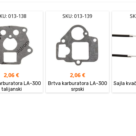
KU: 013-138
SKU: 013-139
SK
2,06
€
2,06
€
arburatora LA-300
Brtva karburatora LA-300
Sajla kva
talijanski
srpski