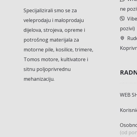
ne pozi
Specijalizirali smo se za
Vibe
veleprodaju i maloprodaju
pozivi)
dijelova, strojeva, opreme i
Rudo
potrošnog materijala za
Koprivn
motorne pile, kosilice, trimere,
Tomos motore, kultivatore i
sitnu poljoprivrednu
RADN
mehanizaciju.
WEB S
Korisn
Osobno
(od pon