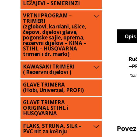
LEŽAJEVI – SEMERINZI
VRTNI PROGRAM –
TRIMERI
(zglobovi, kardani, ušice,
čepovi, dijelovi glave,
Opis
pogonske sajle, oprema,
rezervni dijelovi – KINA –
STIHL – HUSQVARNA
trimeri i dr. marki)
Ruč
~P
KAWASAKI TRIMERI
( Rezervni dijelovi )
GLAVE TRIMERA
(Hobi, Univerzal, PROFI)
GLAVE TRIMERA
ORIGINAL STIHL i
HUSQVARNA
FLAKS, STRUNA, SILK –
Povez
PVC nit za košnju