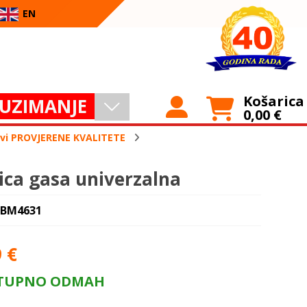
EN
Košarica
UZIMANJE
0,00
€
lovi PROVJERENE KVALITETE
ica gasa univerzalna
 BM4631
9
€
TUPNO ODMAH