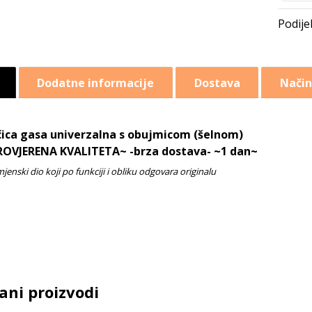
Dodatne informacije
Dostava
Način
ica gasa univerzalna s obujmicom (šelnom)
ROVJERENA KVALITETA~ -brza dostava- ~1 dan~
ani proizvodi