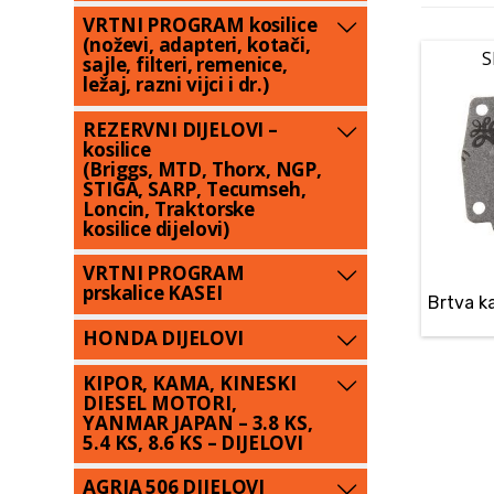
VRTNI PROGRAM kosilice
(noževi, adapteri, kotači,
S
sajle, filteri, remenice,
ležaj, razni vijci i dr.)
REZERVNI DIJELOVI –
kosilice
(Briggs, MTD, Thorx, NGP,
STIGA, SARP, Tecumseh,
Loncin, Traktorske
kosilice dijelovi)
VRTNI PROGRAM
prskalice KASEI
Brtva k
HONDA DIJELOVI
KIPOR, KAMA, KINESKI
DIESEL MOTORI,
YANMAR JAPAN – 3.8 KS,
5.4 KS, 8.6 KS – DIJELOVI
AGRIA 506 DIJELOVI