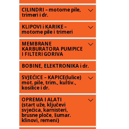
CILINDRI – motorne pile,
trimeri i dr.
KLIPOVI i KARIKE –
motorne pile i trimeri
MEMBRANE
KARBURATORA PUMPICE
I FILTERI GORIVA
BOBINE, ELEKTRONIKA i dr.
SVJEĆICE – KAPICE(lulice)
mot. pile, trim., kultiv.,
kosilice i dr.
OPREMA I ALATI
(start uže, ključevi
svjećica, karnisteri,
brusne ploče, šumar.
klinovi, remeni)