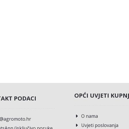
OPĆI UVJETI KUPN
AKT PODACI
O nama
o@agromoto.hr
Uvjeti poslovanja
sApp (isključivo poruke,