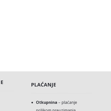
JE
PLAĆANJE
Otkupnina
– plaćanje
prilikom preuzimanja