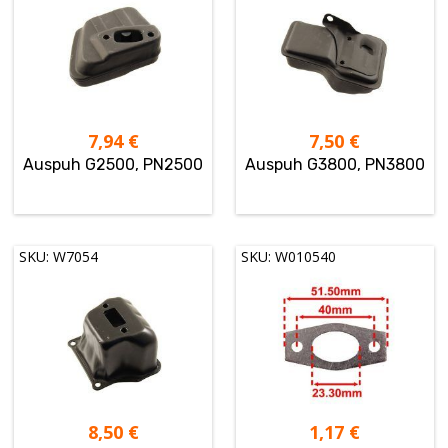
7,94
€
7,50
€
Auspuh G2500, PN2500
Auspuh G3800, PN3800
SKU: W7054
SKU: W010540
8,50
€
1,17
€