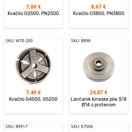
7,00
€
8,67
€
Kvačilo G2500, PN2500
Kvačilo G3800, PN3800
SKU: W70-200
SKU: 8898
7,40
€
24,87
€
Kvačilo G4500, G5200
Lančanik kineske pile 3/8
Ø14 s prstenom
SKU: 89917
SKU: 67566