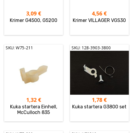
3,09
€
4,56
€
Krimer G4500, G5200
Krimer VILLAGER VGS30
SKU: W75-211
SKU: 128-3903-3800
1,32
€
1,78
€
Kuka startera Einhell,
Kuka startera G3800 set
McCulloch 835