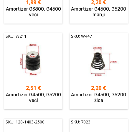
1,99
€
2,20
€
Amortizer G3800, G4500
Amortizer G4500, G5200
veći
manji
SKU: W211
SKU: W447
2,51
€
2,20
€
Amortizer G4500, G5200
Amortizer G4500, G5200
veći
žica
SKU: 128-1403-2500
SKU: 7023