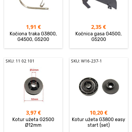
1,91
€
2,35
€
Kočiona traka G3800,
Kočnica gasa G4500,
G4500, G5200
G5200
SKU: 11 02 101
SKU: W16-237-1
3,97
€
10,20
€
Kotur užeta G2500
Kotur užeta G3800 easy
Ø12mm
start (set)