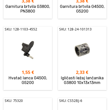
3,38
€
3,38
€
Garnitura brtvila G3800,
Garnitura brtvila G4500,
PN3800
G5200
SKU: 128-1103-4552
SKU: 128-24-101313
1,55
€
2,33
€
Hvatač lanca G4500,
Igličasti ležaj lančanika
G5200
G3800 10x13x13mm
SKU: 75320
SKU: CS52BJ-6