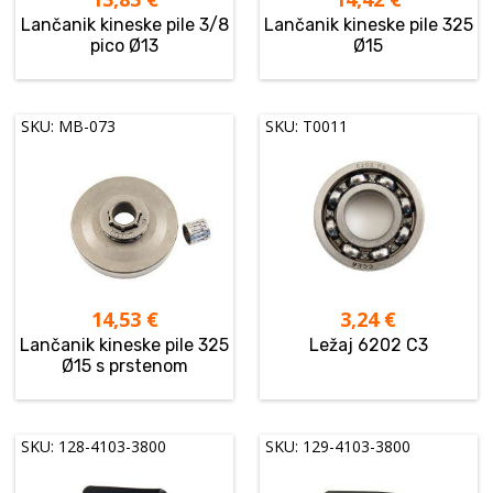
Lančanik kineske pile 3/8
Lančanik kineske pile 325
pico Ø13
Ø15
SKU: MB-073
SKU: T0011
14,53
€
3,24
€
Lančanik kineske pile 325
Ležaj 6202 C3
Ø15 s prstenom
SKU: 128-4103-3800
SKU: 129-4103-3800