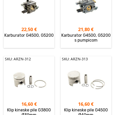
22,50
€
21,80
€
Karburator G4500, G5200
Karburator G4500, G5200
s pumpicom
SKU: ARZN-312
SKU: ARZN-313
16,60
€
16,60
€
Klip kineske pile G3800
Klip kineske pile G4500
Ø39mm
Ø40mm