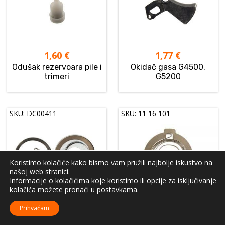
1,60
€
1,77
€
Odušak rezervoara pile i
Okidač gasa G4500,
trimeri
G5200
SKU: DC00411
SKU: 11 16 101
Koristimo kolačiće kako bismo vam pružili najbolje iskustvo na
našoj web stranici.
Informacije o kolačićima koje koristimo ili opcije za isključivanje
kolačića možete pronaći u
postavkama
.
6,20
€
7,05
€
Prihvaćam
Opruga Easy Start G4500,
Opruga Easy Start G4500,
5200 set
5200 šira