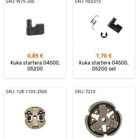
SKU: W75-200
SKU: HE0310
0,89
€
1,70
€
Kuka startera G4500,
Kuka startera G4500,
G5200
G5200 set
SKU: 128-1103-2500
SKU: 7210