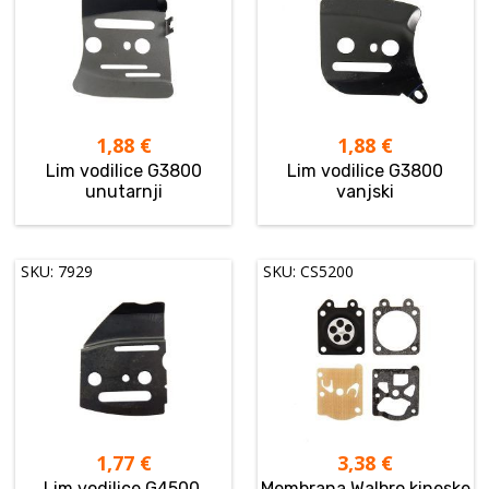
1,88
€
1,88
€
Lim vodilice G3800
Lim vodilice G3800
unutarnji
vanjski
SKU: 7929
SKU: CS5200
1,77
€
3,38
€
Lim vodilice G4500,
Membrana Walbro kineske