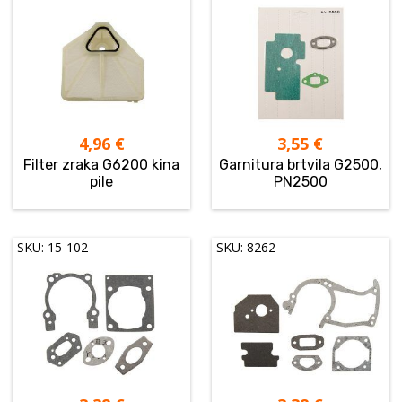
4,96
€
3,55
€
Filter zraka G6200 kina
Garnitura brtvila G2500,
pile
PN2500
SKU: 15-102
SKU: 8262