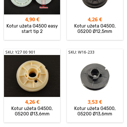
4,90
€
4,26
€
Kotur užeta G4500 easy
Kotur užeta G4500,
start tip 2
G5200 Ø12,5mm
SKU: Y27 00 901
SKU: W16-233
4,26
€
3,53
€
Kotur užeta G4500,
Kotur užeta G4500,
G5200 Ø13,6mm
G5200 Ø13,6mm