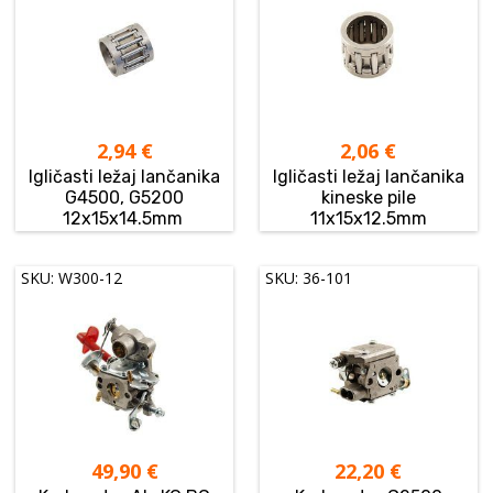
2,94
€
2,06
€
Igličasti ležaj lančanika
Igličasti ležaj lančanika
G4500, G5200
kineske pile
12x15x14.5mm
11x15x12.5mm
SKU: W300-12
SKU: 36-101
49,90
€
22,20
€