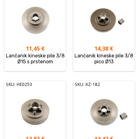
11,45
€
14,38
€
Lančanik kineske pile 3/8
Lančanik kineske pile 3/8
Ø15 s prstenom
pico Ø13
SKU: HE0253
SKU: KZ-182
13,83
€
14,42
€