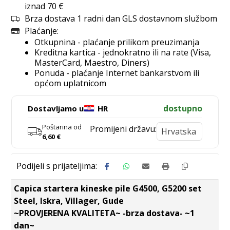
iznad 70 €
Brza dostava 1 radni dan GLS dostavnom službom
Plaćanje:
Otkupnina - plaćanje prilikom preuzimanja
Kreditna kartica - jednokratno ili na rate (Visa,
MasterCard, Maestro, Diners)
Ponuda - plaćanje Internet bankarstvom ili
općom uplatnicom
dostupno
Dostavljamo u
HR
Poštarina od
Promijeni državu:
6,60
€
Capica startera kineske pile G4500, G5200 set
Steel, Iskra, Villager, Gude
~PROVJERENA KVALITETA~ -brza dostava- ~1
dan~