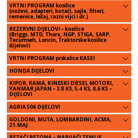
VRTNI PROGRAM kosilice
(noževi, adapteri, kotači, sajle, filteri,
remenice, ležaj, razni vijci i dr.)
REZERVNI DIJELOVI – kosilice
(Briggs, MTD, Thorx, NGP, STIGA, SARP,
Tecumseh, Loncin, Traktorske kosilice
dijelovi)
VRTNI PROGRAM prskalice KASEI
HONDA DIJELOVI
KIPOR, KAMA, KINESKI DIESEL MOTORI,
YANMAR JAPAN – 3.8 KS, 5.4 KS, 8.6 KS –
DIJELOVI
AGRIA 506 DIJELOVI
GOLDONI, MUTA, LOMBARDINI, ACMA,
21.MAJ
REZAČI BETONA – NABIJAČI ZEMLJE