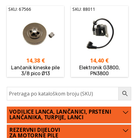
SKU: 67566
SKU: 88011
14,38
€
14,40
€
Lančanik kineske pile
Elektronik G3800,
3/8 pico Ø13
PN3800
VODILICE LANCA, LANČANICI, PRSTENI
LANČANIKA, TURPIJE, LANCI
REZERVNI DIJELOVI
ZA MOTORNE PILE