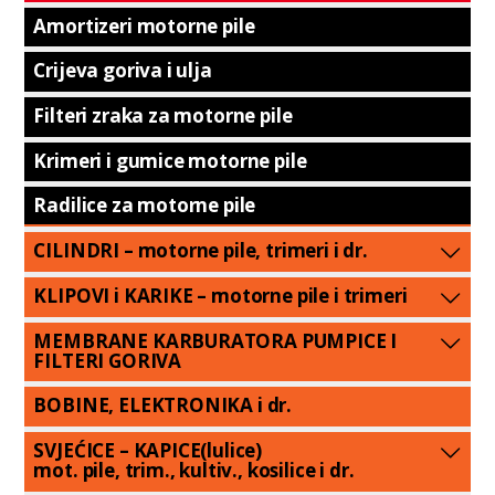
Amortizeri motorne pile
Crijeva goriva i ulja
Filteri zraka za motorne pile
Krimeri i gumice motorne pile
Radilice za motorne pile
CILINDRI – motorne pile, trimeri i dr.
KLIPOVI i KARIKE – motorne pile i trimeri
MEMBRANE KARBURATORA PUMPICE I
FILTERI GORIVA
BOBINE, ELEKTRONIKA i dr.
SVJEĆICE – KAPICE(lulice)
mot. pile, trim., kultiv., kosilice i dr.