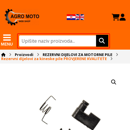
MENU
Proizvodi
REZERVNI DIJELOVI ZA MOTORNE PILE
Rezervni dijelovi za kineske pile PROVJERENE KVALITETE