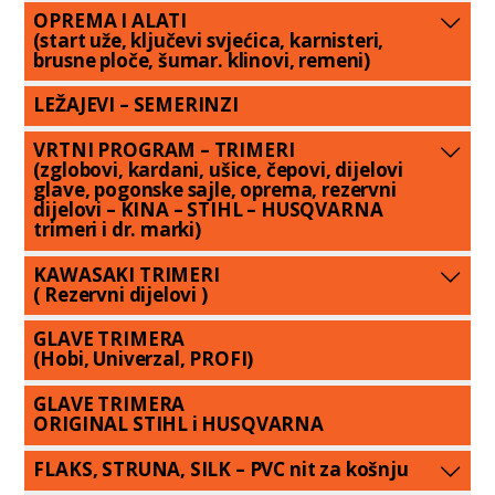
OPREMA I ALATI
(start uže, ključevi svjećica, karnisteri,
brusne ploče, šumar. klinovi, remeni)
LEŽAJEVI – SEMERINZI
VRTNI PROGRAM – TRIMERI
(zglobovi, kardani, ušice, čepovi, dijelovi
glave, pogonske sajle, oprema, rezervni
dijelovi – KINA – STIHL – HUSQVARNA
trimeri i dr. marki)
KAWASAKI TRIMERI
( Rezervni dijelovi )
GLAVE TRIMERA
(Hobi, Univerzal, PROFI)
GLAVE TRIMERA
ORIGINAL STIHL i HUSQVARNA
FLAKS, STRUNA, SILK – PVC nit za košnju