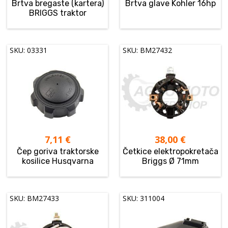
Brtva bregaste (kartera)
Brtva glave Kohler 16hp
BRIGGS traktor
SKU: 03331
SKU: BM27432
7,11
€
38,00
€
Čep goriva traktorske
Četkice elektropokretača
kosilice Husqvarna
Briggs Ø 71mm
SKU: BM27433
SKU: 311004