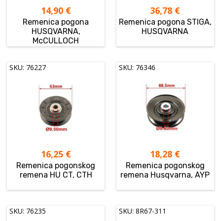
14,90
€
36,78
€
Remenica pogona
Remenica pogona STIGA,
HUSQVARNA,
HUSQVARNA
McCULLOCH
SKU: 76227
SKU: 76346
16,25
€
18,28
€
Remenica pogonskog
Remenica pogonskog
remena HU CT, CTH
remena Husqvarna, AYP
SKU: 76235
SKU: 8R67-311