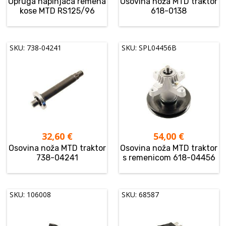
Opruga napinjača remena
Osovina noža MTD traktor
kose MTD RS125/96
618-0138
SKU: 738-04241
SKU: SPL04456B
32,60
€
54,00
€
Osovina noža MTD traktor
Osovina noža MTD traktor
738-04241
s remenicom 618-04456
SKU: 106008
SKU: 68587