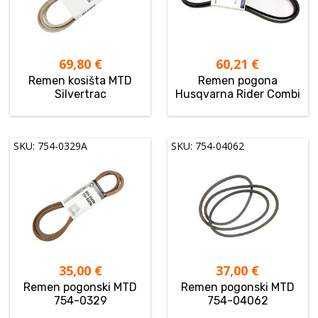
69,80
€
60,21
€
Remen kosišta MTD
Remen pogona
Silvertrac
Husqvarna Rider Combi
SKU: 754-0329A
SKU: 754-04062
35,00
€
37,00
€
Remen pogonski MTD
Remen pogonski MTD
754-0329
754-04062