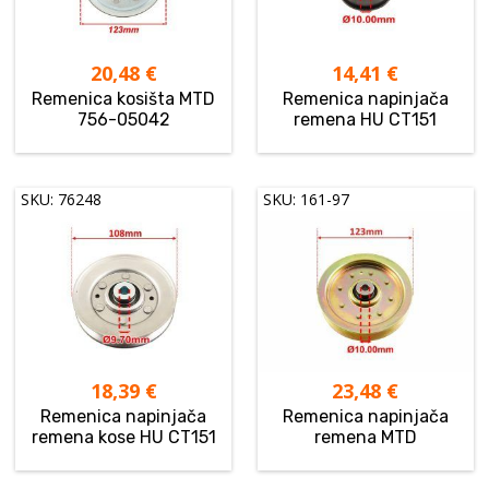
20,48
€
14,41
€
Remenica kosišta MTD
Remenica napinjača
756-05042
remena HU CT151
SKU: 76248
SKU: 161-97
18,39
€
23,48
€
Remenica napinjača
Remenica napinjača
remena kose HU CT151
remena MTD