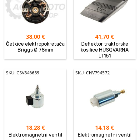
38,00
€
41,70
€
Četkice elektropokretača
Deflektor traktorske
Briggs Ø 78mm
kosilice HUSQVARNA
LT151
SKU: CSV846639
SKU: CNV794572
18,28
€
14,18
€
Elektromagnetni ventil
Elektromagnetni ventil