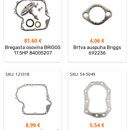
81,60
€
4,06
€
Bregasta osovina BRIGGS
Brtva auspuha Briggs
17.5HP 84005207
692236
SKU: 121018
SKU: 54-5049
8,99
€
5,54
€