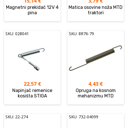
15,14
€
3,79
€
Magnetni prekidač 12V 4
Matica osovine noža MTD
pina
traktori
SKU: 028041
SKU: 8R76-79
22,57
€
4,43
€
Napinjač remenice
Opruga na kosnom
kosišta STIGA
mehanizmu MTD
SKU: 22-274
SKU: 732-04099