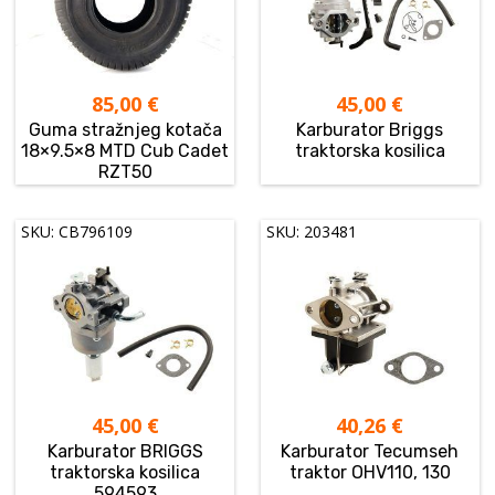
85,00
€
45,00
€
Guma stražnjeg kotača
Karburator Briggs
18×9.5×8 MTD Cub Cadet
traktorska kosilica
RZT50
SKU: CB796109
SKU: 203481
45,00
€
40,26
€
Karburator BRIGGS
Karburator Tecumseh
traktorska kosilica
traktor OHV110, 130
594593