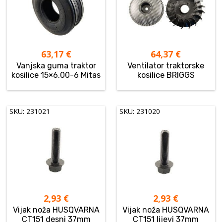
63,17
€
64,37
€
Vanjska guma traktor
Ventilator traktorske
kosilice 15×6.00-6 Mitas
kosilice BRIGGS
SKU: 231021
SKU: 231020
2,93
€
2,93
€
Vijak noža HUSQVARNA
Vijak noža HUSQVARNA
CT151 desni 37mm
CT151 lijevi 37mm