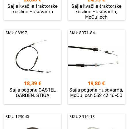
Sajla kvačila traktorske
Sajla kvačila traktorske
kosilice Husqvarna
kosilice Husqvarna,
McCulloch
SKU: 03397
SKU: 8R71-84
18,39
€
19,80
€
Sajla pogona CASTEL
Sajla pogona Husqvarna,
GARDEN, STIGA
McCulloch 532 43 16-50
SKU: 123040
SKU: 8R16-18