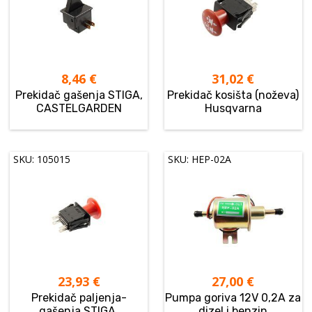
8,46
€
31,02
€
Prekidač gašenja STIGA,
Prekidač kosišta (noževa)
CASTELGARDEN
Husqvarna
SKU: 105015
SKU: HEP-02A
23,93
€
27,00
€
Prekidač paljenja-
Pumpa goriva 12V 0,2A za
gašenja STIGA,
dizel i benzin