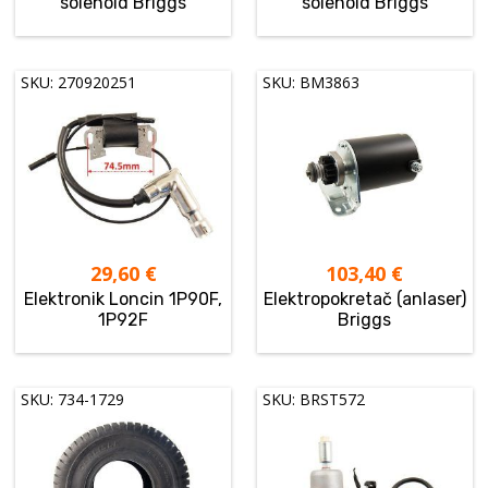
solenoid Briggs
solenoid Briggs
SKU: 270920251
SKU: BM3863
29,60
€
103,40
€
Elektronik Loncin 1P90F,
Elektropokretač (anlaser)
1P92F
Briggs
SKU: 734-1729
SKU: BRST572