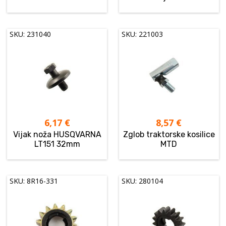
SKU: 231040
SKU: 221003
6,17
€
8,57
€
Vijak noža HUSQVARNA
Zglob traktorske kosilice
LT151 32mm
MTD
SKU: 8R16-331
SKU: 280104