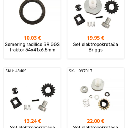
10,03
€
19,95
€
Semering radilice BRIGGS
Set elektropokretača
traktor 54x41x6.5mm
Briggs
SKU: 48409
SKU: 097017
13,24
€
22,00
€
Set elektropokretača
Set elektropokretača