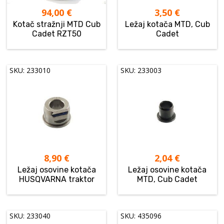
94,00
€
3,50
€
Kotač stražnji MTD Cub
Ležaj kotača MTD, Cub
Cadet RZT50
Cadet
SKU: 233010
SKU: 233003
8,90
€
2,04
€
Ležaj osovine kotača
Ležaj osovine kotača
HUSQVARNA traktor
MTD, Cub Cadet
SKU: 233040
SKU: 435096