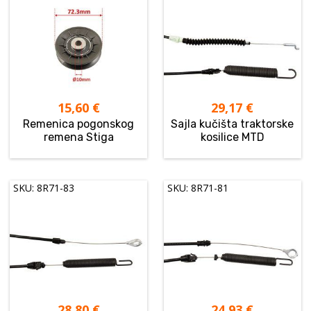
15,60
€
29,17
€
Remenica pogonskog
Sajla kučišta traktorske
remena Stiga
kosilice MTD
SKU: 8R71-83
SKU: 8R71-81
28,80
€
24,93
€