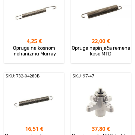
4,25
€
22,00
€
Opruga na kosnom
Opruga napinjača remena
mehanizmu Murray
kose MTD
SKU: 732-04280B
SKU: 97-47
16,51
€
37,80
€