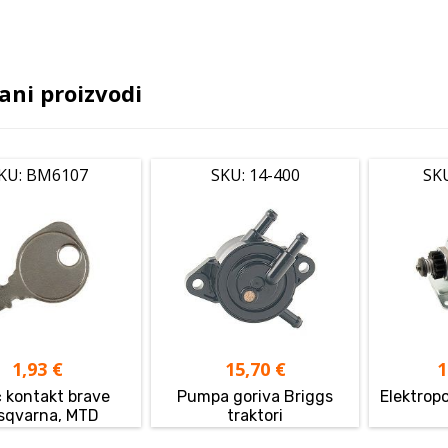
ani proizvodi
KU: BM6107
SKU: 14-400
SK
1,93
€
15,70
€
1
č kontakt brave
Pumpa goriva Briggs
Elektropo
sqvarna, MTD
traktori