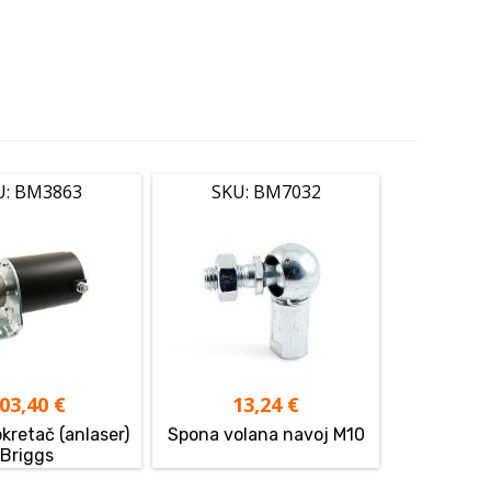
U: BM3863
SKU: BM7032
03,40
€
13,24
€
kretač (anlaser)
Spona volana navoj M10
Briggs