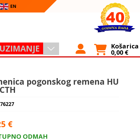
EN
Košarica
UZIMANJE
0,00
€
enica pogonskog remena HU
 CTH
 76227
25
€
TUPNO ODMAH