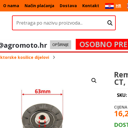
O nama
Način plaćanja
Dostava
Kontakt
HR
OSOBNO PRE
@agromoto.hr
OPŠIRNIJE
ktorske kosilice dijelovi
Rem
CT,
SKU:
16,
DOS