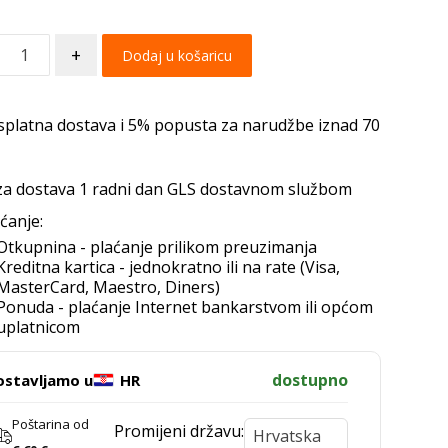
+
Dodaj u košaricu
splatna dostava i 5% popusta za narudžbe iznad 70
za dostava 1 radni dan GLS dostavnom službom
ćanje:
Otkupnina - plaćanje prilikom preuzimanja
Kreditna kartica - jednokratno ili na rate (Visa,
MasterCard, Maestro, Diners)
Ponuda - plaćanje Internet bankarstvom ili općom
uplatnicom
dostupno
ostavljamo u
HR
Poštarina od
Promijeni državu: