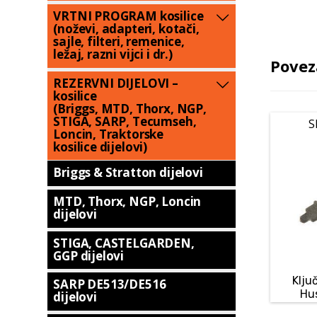
VRTNI PROGRAM kosilice
(noževi, adapteri, kotači,
sajle, filteri, remenice,
ležaj, razni vijci i dr.)
Povez
REZERVNI DIJELOVI –
kosilice
(Briggs, MTD, Thorx, NGP,
STIGA, SARP, Tecumseh,
S
Loncin, Traktorske
kosilice dijelovi)
Briggs & Stratton dijelovi
MTD, Thorx, NGP, Loncin
dijelovi
STIGA, CASTELGARDEN,
GGP dijelovi
Klju
SARP DE513/DE516
Hu
dijelovi