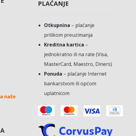
JE
PLAĆANJE
Otkupnina
– plaćanje
prilikom preuzimanja
Kreditna kartica
–
jednokratno ili na rate (Visa,
MasterCard, Maestro, Diners)
Ponuda
– plaćanje Internet
bankarstvom ili općom
uplatnicom
a naše
NA