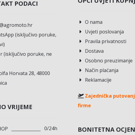
OPĆI UVJETI KUPN
AKT PODACI
O nama
o@agromoto.hr
Uvjeti poslovanja
sApp (isključivo poruke,
Pravila privatnosti
vi)
Dostava
r (isključivo poruke, ne
Osobno preuzimanje
Način plaćanja
lfa Horvata 28, 48000
Reklamacije
ica
Zajednička putovanj
firme
O VRIJEME
0/24h
BONITETNA OCJE
HOP