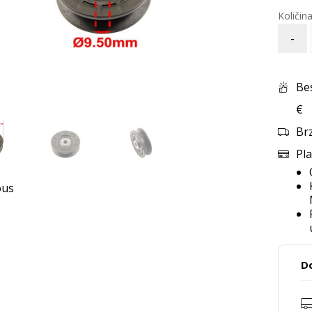
-
Be
€
Br
Pla
ous
D