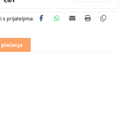
6,60
€
 plaćanja