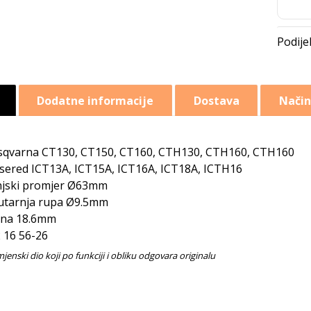
Dodatne informacije
Dostava
Način
qvarna CT130, CT150, CT160, CTH130, CTH160, CTH160
sered ICT13A, ICT15A, ICT16A, ICT18A, ICTH16
jski promjer Ø63mm
tarnja rupa Ø9.5mm
ina 18.6mm
 16 56-26