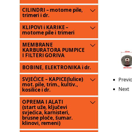
CILINDRI – motorne pile,
trimeri i dr.
KLIPOVI i KARIKE –
motorne pile i trimeri
MEMBRANE
KARBURATORA PUMPICE
I FILTERI GORIVA
BOBINE, ELEKTRONIKA i dr.
SVJEĆICE – KAPICE(lulice)
Previ
mot. pile, trim., kultiv.,
Next
kosilice i dr.
OPREMA I ALATI
(start uže, ključevi
svjećica, karnisteri,
brusne ploče, šumar.
klinovi, remeni)