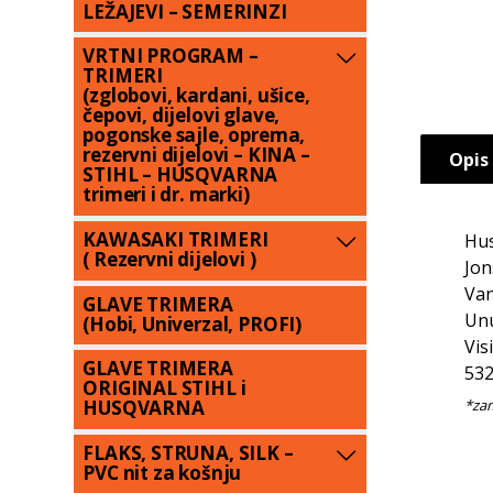
LEŽAJEVI – SEMERINZI
VRTNI PROGRAM –
TRIMERI
(zglobovi, kardani, ušice,
čepovi, dijelovi glave,
pogonske sajle, oprema,
rezervni dijelovi – KINA –
Opis
STIHL – HUSQVARNA
trimeri i dr. marki)
KAWASAKI TRIMERI
Hus
( Rezervni dijelovi )
Jon
Van
GLAVE TRIMERA
Unu
(Hobi, Univerzal, PROFI)
Vis
GLAVE TRIMERA
532
ORIGINAL STIHL i
HUSQVARNA
FLAKS, STRUNA, SILK –
PVC nit za košnju