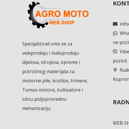
KONT
inf
What
ne pozi
Specijalizirali smo se za
Vibe
veleprodaju i maloprodaju
pozivi)
dijelova, strojeva, opreme i
Rudo
potrošnog materijala za
Koprivn
motorne pile, kosilice, trimere,
Tomos motore, kultivatore i
sitnu poljoprivrednu
RADN
mehanizaciju.
WEB S