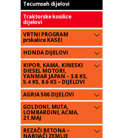
Tecumseh dijelovi
Traktorske kosilice
dijelovi
VRTNI PROGRAM
prskalice KASEI
HONDA DIJELOVI
KIPOR, KAMA, KINESKI
DIESEL MOTORI,
YANMAR JAPAN – 3.8 KS,
5.4 KS, 8.6 KS – DIJELOVI
AGRIA 506 DIJELOVI
GOLDONI, MUTA,
LOMBARDINI, ACMA,
21.MAJ
REZAČI BETONA –
NABIJAČI ZEMLJE