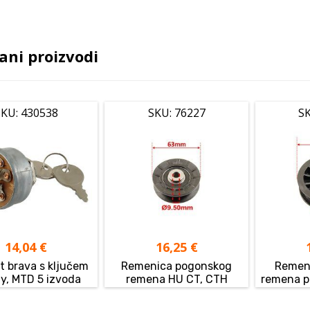
ani proizvodi
KU: 430538
SKU: 76227
SK
14,04
€
16,25
€
t brava s ključem
Remenica pogonskog
Remeni
y, MTD 5 izvoda
remena HU CT, CTH
remena p