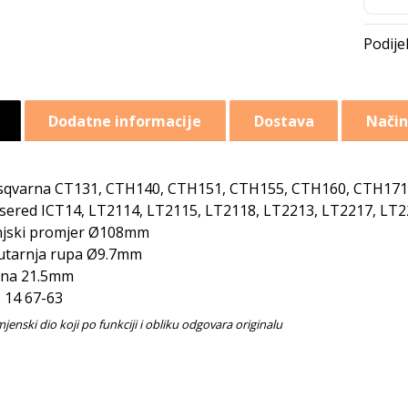
Dodatne informacije
Dostava
Način
qvarna CT131, CTH140, CTH151, CTH155, CTH160, CTH171
sered ICT14, LT2114, LT2115, LT2118, LT2213, LT2217, LT
jski promjer Ø108mm
tarnja rupa Ø9.7mm
ina 21.5mm
 14 67-63