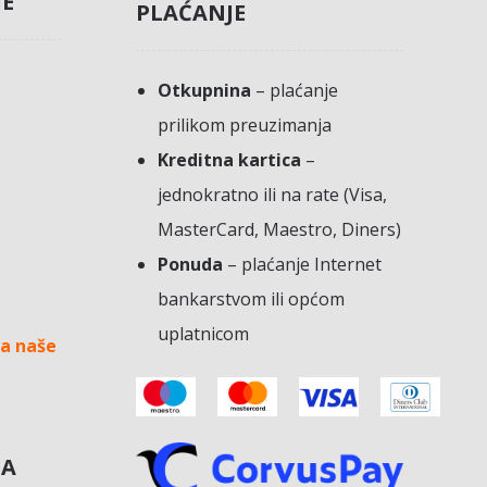
JE
PLAĆANJE
Otkupnina
– plaćanje
prilikom preuzimanja
Kreditna kartica
–
jednokratno ili na rate (Visa,
MasterCard, Maestro, Diners)
Ponuda
– plaćanje Internet
bankarstvom ili općom
uplatnicom
a naše
NA