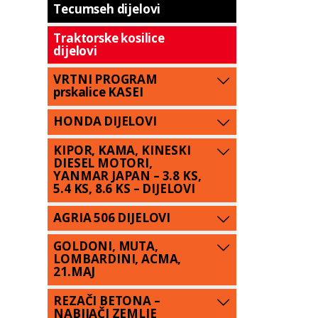
Tecumseh dijelovi
Traktorske kosilice
dijelovi
VRTNI PROGRAM
prskalice KASEI
HONDA DIJELOVI
KIPOR, KAMA, KINESKI
DIESEL MOTORI,
YANMAR JAPAN – 3.8 KS,
5.4 KS, 8.6 KS – DIJELOVI
AGRIA 506 DIJELOVI
GOLDONI, MUTA,
LOMBARDINI, ACMA,
21.MAJ
REZAČI BETONA –
NABIJAČI ZEMLJE