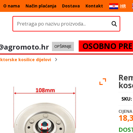
O nama
Način plaćanja
Dostava
Kontakt
HR
OSOBNO PRE
@agromoto.hr
OPŠIRNIJE
ktorske kosilice dijelovi
Rem
kos
SKU:
18,
DOS