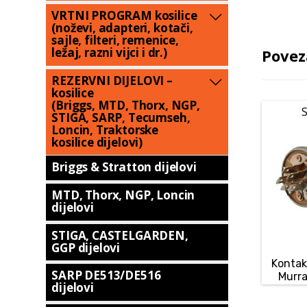
VRTNI PROGRAM kosilice
(noževi, adapteri, kotači,
sajle, filteri, remenice,
ležaj, razni vijci i dr.)
Povez
REZERVNI DIJELOVI –
kosilice
(Briggs, MTD, Thorx, NGP,
S
STIGA, SARP, Tecumseh,
Loncin, Traktorske
kosilice dijelovi)
Briggs & Stratton dijelovi
MTD, Thorx, NGP, Loncin
dijelovi
STIGA, CASTELGARDEN,
GGP dijelovi
Kontak
SARP DE513/DE516
Murra
dijelovi