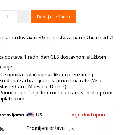
+
Dodaj u košaricu
splatna dostava i 5% popusta za narudžbe iznad 70
za dostava 1 radni dan GLS dostavnom službom
ćanje:
Otkupnina - plaćanje prilikom preuzimanja
Kreditna kartica - jednokratno ili na rate (Visa,
MasterCard, Maestro, Diners)
Ponuda - plaćanje Internet bankarstvom ili općom
uplatnicom
nije dostupno
ostavljamo u
US
Promijeni državu: