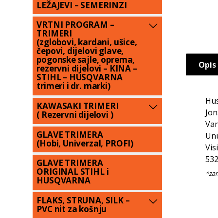
LEŽAJEVI – SEMERINZI
VRTNI PROGRAM –
TRIMERI
(zglobovi, kardani, ušice,
čepovi, dijelovi glave,
pogonske sajle, oprema,
Opis
rezervni dijelovi – KINA –
STIHL – HUSQVARNA
trimeri i dr. marki)
Hus
KAWASAKI TRIMERI
Jon
( Rezervni dijelovi )
Van
GLAVE TRIMERA
Unu
(Hobi, Univerzal, PROFI)
Vis
532
GLAVE TRIMERA
ORIGINAL STIHL i
HUSQVARNA
FLAKS, STRUNA, SILK –
PVC nit za košnju