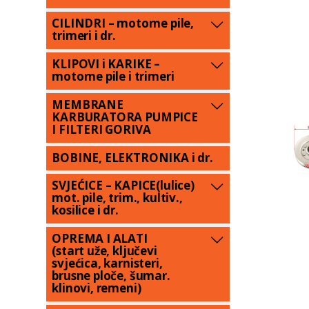
CILINDRI – motorne pile,
trimeri i dr.
KLIPOVI i KARIKE –
motorne pile i trimeri
MEMBRANE
KARBURATORA PUMPICE
I FILTERI GORIVA
BOBINE, ELEKTRONIKA i dr.
SVJEĆICE – KAPICE(lulice)
mot. pile, trim., kultiv.,
kosilice i dr.
OPREMA I ALATI
(start uže, ključevi
svjećica, karnisteri,
brusne ploče, šumar.
klinovi, remeni)