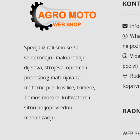
KONT
inf
What
ne pozi
Specijalizirali smo se za
Vibe
veleprodaju i maloprodaju
pozivi)
dijelova, strojeva, opreme i
Rudo
potrošnog materijala za
Koprivn
motorne pile, kosilice, trimere,
Tomos motore, kultivatore i
sitnu poljoprivrednu
RADN
mehanizaciju.
WEB S