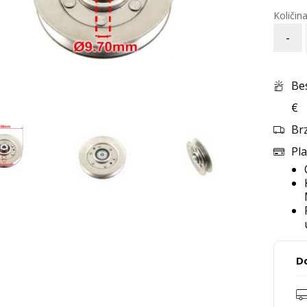
-
Be
€
Br
Pla
D