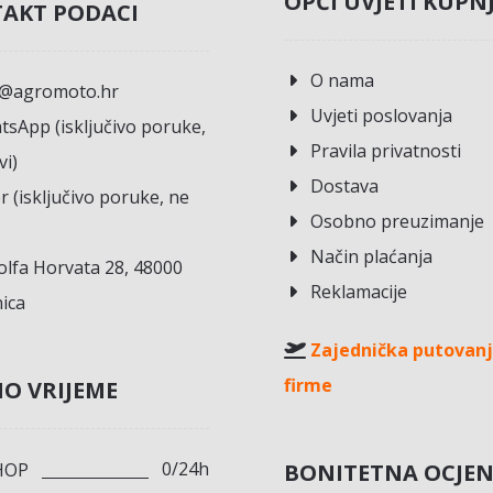
OPĆI UVJETI KUPN
AKT PODACI
O nama
o@agromoto.hr
Uvjeti poslovanja
sApp (isključivo poruke,
Pravila privatnosti
vi)
Dostava
r (isključivo poruke, ne
Osobno preuzimanje
Način plaćanja
lfa Horvata 28, 48000
Reklamacije
ica
Zajednička putovanj
firme
O VRIJEME
0/24h
BONITETNA OCJE
HOP