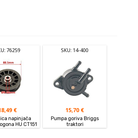
U: 76259
SKU: 14-400
18,49
€
15,70
€
ca napinjača
Pumpa goriva Briggs
ogona HU CT151
traktori