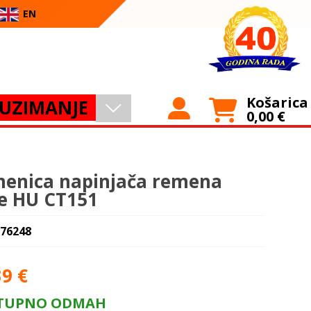
EN
Košarica
UZIMANJE
0,00
€
enica napinjača remena
e HU CT151
 76248
39
€
TUPNO ODMAH