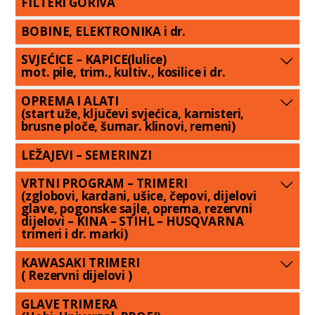
FILTERI GORIVA
BOBINE, ELEKTRONIKA i dr.
SVJEĆICE – KAPICE(lulice)
mot. pile, trim., kultiv., kosilice i dr.
OPREMA I ALATI
(start uže, ključevi svjećica, karnisteri,
brusne ploče, šumar. klinovi, remeni)
LEŽAJEVI – SEMERINZI
VRTNI PROGRAM – TRIMERI
(zglobovi, kardani, ušice, čepovi, dijelovi
glave, pogonske sajle, oprema, rezervni
dijelovi – KINA – STIHL – HUSQVARNA
trimeri i dr. marki)
KAWASAKI TRIMERI
( Rezervni dijelovi )
GLAVE TRIMERA