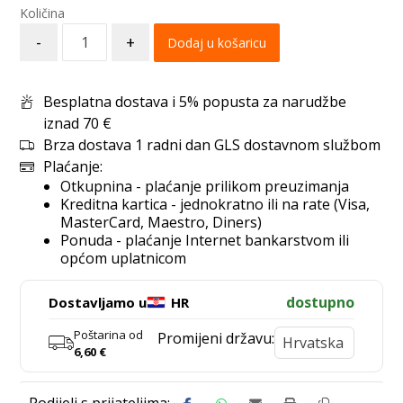
-
+
Dodaj u košaricu
Besplatna dostava i 5% popusta za narudžbe
iznad 70 €
Brza dostava 1 radni dan GLS dostavnom službom
Plaćanje:
Otkupnina - plaćanje prilikom preuzimanja
Kreditna kartica - jednokratno ili na rate (Visa,
MasterCard, Maestro, Diners)
Ponuda - plaćanje Internet bankarstvom ili
općom uplatnicom
dostupno
Dostavljamo u
HR
Poštarina od
Promijeni državu:
6,60
€