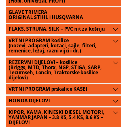
(Hobi, Univerzal, PROFI)
GLAVE TRIMERA
ORIGINAL STIHL i HUSQVARNA
FLAKS, STRUNA, SILK – PVC nit za košnju
VRTNI PROGRAM kosilice
(noževi, adapteri, kotači, sajle, filteri,
remenice, ležaj, razni vijci i dr.)
REZERVNI DIJELOVI – kosilice
(Briggs, MTD, Thorx, NGP, STIGA, SARP,
Tecumseh, Loncin, Traktorske kosilice
dijelovi)
VRTNI PROGRAM prskalice KASEI
HONDA DIJELOVI
KIPOR, KAMA, KINESKI DIESEL MOTORI,
YANMAR JAPAN – 3.8 KS, 5.4 KS, 8.6 KS –
DIJELOVI