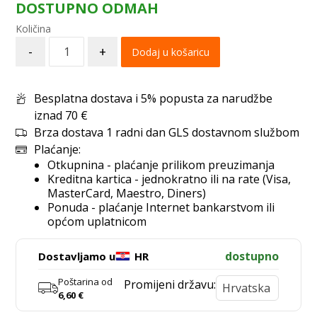
DOSTUPNO ODMAH
-
+
Dodaj u košaricu
Besplatna dostava i 5% popusta za narudžbe
iznad 70 €
Brza dostava 1 radni dan GLS dostavnom službom
Plaćanje:
Otkupnina - plaćanje prilikom preuzimanja
Kreditna kartica - jednokratno ili na rate (Visa,
MasterCard, Maestro, Diners)
Ponuda - plaćanje Internet bankarstvom ili
općom uplatnicom
dostupno
Dostavljamo u
HR
Poštarina od
Promijeni državu:
6,60
€