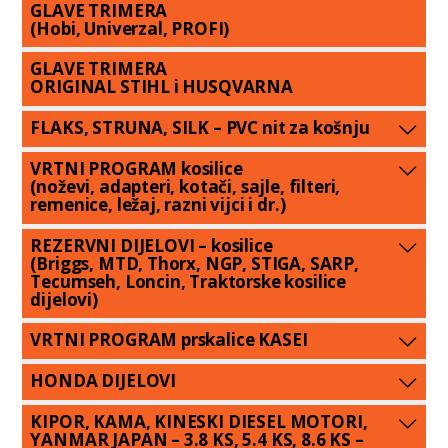
GLAVE TRIMERA
(Hobi, Univerzal, PROFI)
GLAVE TRIMERA
ORIGINAL STIHL i HUSQVARNA
FLAKS, STRUNA, SILK – PVC nit za košnju
VRTNI PROGRAM kosilice
(noževi, adapteri, kotači, sajle, filteri,
remenice, ležaj, razni vijci i dr.)
REZERVNI DIJELOVI – kosilice
(Briggs, MTD, Thorx, NGP, STIGA, SARP,
Tecumseh, Loncin, Traktorske kosilice
dijelovi)
VRTNI PROGRAM prskalice KASEI
HONDA DIJELOVI
KIPOR, KAMA, KINESKI DIESEL MOTORI,
YANMAR JAPAN – 3.8 KS, 5.4 KS, 8.6 KS –