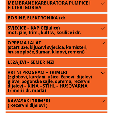
MEMBRANE KARBURATORA PUMPICE I
FILTERI GORIVA
BOBINE, ELEKTRONIKA i dr.
SVJEĆICE – KAPICE(lulice)
mot. pile, trim., kultiv., kosilice i dr.
OPREMA I ALATI
(start uže, ključevi svjećica, karnisteri,
brusne ploče, šumar. klinovi, remeni)
LEŽAJEVI – SEMERINZI
VRTNI PROGRAM – TRIMERI
(zglobovi, kardani, ušice, čepovi, dijelovi
glave, pogonske sajle, oprema, rezervni
dijelovi – KINA – STIHL – HUSQVARNA
trimeri i dr. marki)
KAWASAKI TRIMERI
( Rezervni dijelovi )