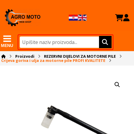
MENU
Proizvodi
REZERVNI DIJELOVI ZA MOTORNE PILE
Crijeva goriva i ulja za motorne pile PROFI KVALITETE