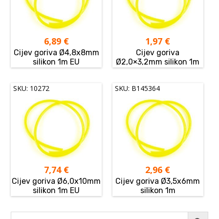
6,89
€
1,97
€
Cijev goriva Ø4,8x8mm
Cijev goriva
silikon 1m EU
Ø2,0×3,2mm silikon 1m
SKU: 10272
SKU: B145364
7,74
€
2,96
€
Cijev goriva Ø6,0x10mm
Cijev goriva Ø3,5x6mm
silikon 1m EU
silikon 1m