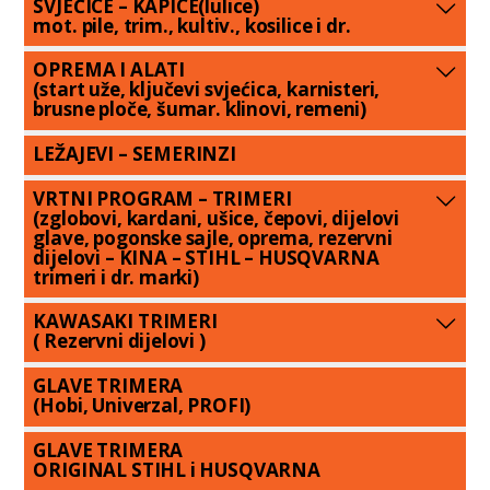
SVJEĆICE – KAPICE(lulice)
mot. pile, trim., kultiv., kosilice i dr.
OPREMA I ALATI
(start uže, ključevi svjećica, karnisteri,
brusne ploče, šumar. klinovi, remeni)
LEŽAJEVI – SEMERINZI
VRTNI PROGRAM – TRIMERI
(zglobovi, kardani, ušice, čepovi, dijelovi
glave, pogonske sajle, oprema, rezervni
dijelovi – KINA – STIHL – HUSQVARNA
trimeri i dr. marki)
KAWASAKI TRIMERI
( Rezervni dijelovi )
GLAVE TRIMERA
(Hobi, Univerzal, PROFI)
GLAVE TRIMERA
ORIGINAL STIHL i HUSQVARNA