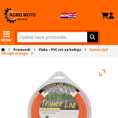
MENU
Proizvodi
Flaks – PVC nit za košnju
Komercijal
okrugli orange