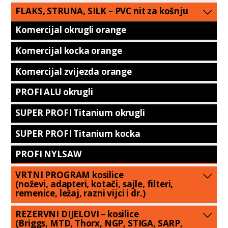
FLAKS, STRUNA, SILK – PVC nit za košnju
Komercijal okrugli orange
Komercijal kocka orange
Komercijal zvijezda orange
PROFI ALU okrugli
SUPER PROFI Titanium okrugli
SUPER PROFI Titanium kocka
PROFI NYLSAW
VRTNI PROGRAM kosilice
(noževi, adapteri, kotači, sajle, filteri,
remenice, ležaj, razni vijci i dr.)
REZERVNI DIJELOVI – kosilice
(Briggs, MTD, Thorx, NGP, STIGA, SARP,