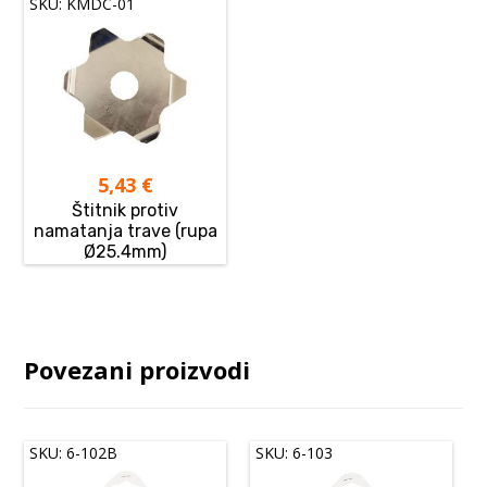
SKU: KMDC-01
5,43
€
Štitnik protiv
namatanja trave (rupa
Ø25.4mm)
Povezani proizvodi
SKU: 6-102B
SKU: 6-103