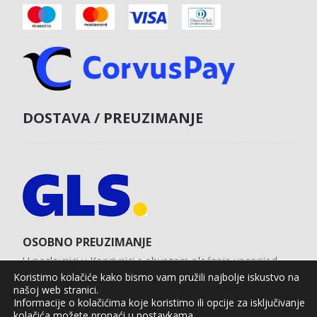
DOSTAVA / PREUZIMANJE
OSOBNO PREUZIMANJE
U poslovnici u Koprivnici s obvezom plaćanja unaprijed
karticom na web shopu.
Koristimo kolačiće kako bismo vam pružili najbolje iskustvo na
našoj web stranici.
Informacije o kolačićima koje koristimo ili opcije za isključivanje
kolačića možete pronaći u
postavkama
.