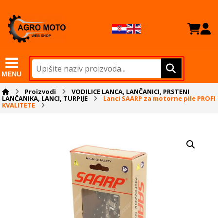
MENU
Proizvodi
VODILICE LANCA, LANČANICI, PRSTENI
LANČANIKA, LANCI, TURPIJE
Lanci SAARP za motorne pile PROFI
KVALITETE