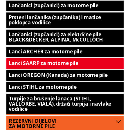
Lančanici (zupčanici) za motorne pile
Prsteni lančanika (zupčanika) i matice
poklopca vodilice
Lančanici (zupčanici) za električne pile
BLACK&DECKER, ALPINA, McCULLOCH
Lanci ARCHER za motorne pile
Lanci SAARP za motorne pile
Lanci OREGON (Kanada) za motorne pile
Lanci STIHL za motorne pile
Turpije za brušenje lanaca (STIHL,
VALLORBE, VIALA), držači turpija i navlake
vodilice
REZERVNI DIJELOVI
ZA MOTORNE PILE