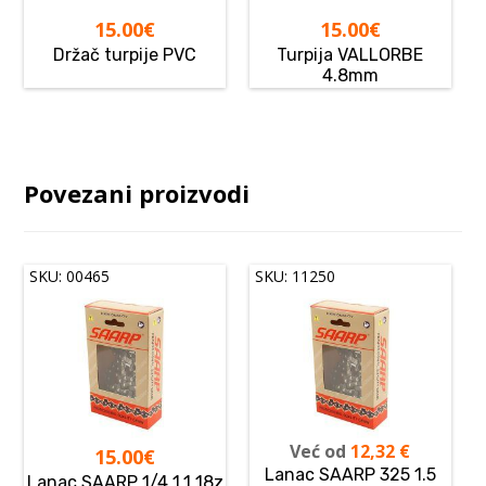
15.00
€
15.00
€
Držač turpije PVC
Turpija VALLORBE
4.8mm
Povezani proizvodi
SKU: 00465
SKU: 11250
Već od
12,32
€
15.00
€
Lanac SAARP 325 1.5
Lanac SAARP 1/4 1.1 18z