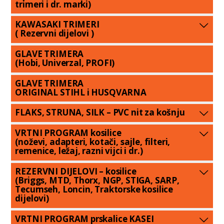
trimeri i dr. marki)
KAWASAKI TRIMERI
( Rezervni dijelovi )
GLAVE TRIMERA
(Hobi, Univerzal, PROFI)
GLAVE TRIMERA
ORIGINAL STIHL i HUSQVARNA
FLAKS, STRUNA, SILK – PVC nit za košnju
VRTNI PROGRAM kosilice
(noževi, adapteri, kotači, sajle, filteri,
remenice, ležaj, razni vijci i dr.)
REZERVNI DIJELOVI – kosilice
(Briggs, MTD, Thorx, NGP, STIGA, SARP,
Tecumseh, Loncin, Traktorske kosilice
dijelovi)
VRTNI PROGRAM prskalice KASEI