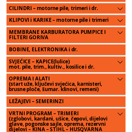
CILINDRI – motorne pile, trimeri i dr.
KLIPOVI i KARIKE – motorne pile i trimeri
MEMBRANE KARBURATORA PUMPICE I
FILTERI GORIVA
BOBINE, ELEKTRONIKA i dr.
SVJEĆICE – KAPICE(lulice)
mot. pile, trim., kultiv., kosilice i dr.
OPREMA I ALATI
(start uže, ključevi svjećica, karnisteri,
brusne ploče, šumar. klinovi, remeni)
LEŽAJEVI – SEMERINZI
VRTNI PROGRAM – TRIMERI
(zglobovi, kardani, ušice, čepovi, dijelovi
glave, pogonske sajle, oprema, rezervni
dijelovi – KINA – STIHL – HUSQVARNA