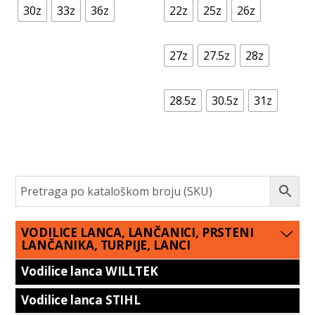
30z
33z
36z
22z
25z
26z
27z
27.5z
28z
28.5z
30.5z
31z
VODILICE LANCA, LANČANICI, PRSTENI
LANČANIKA, TURPIJE, LANCI
Vodilice lanca WILLTEK
Vodilice lanca STIHL