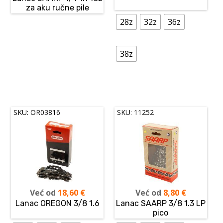
za aku ručne pile
28z
32z
36z
38z
SKU: OR03816
SKU: 11252
Već od
18,60
€
Već od
8,80
€
Lanac OREGON 3/8 1.6
Lanac SAARP 3/8 1.3 LP
pico