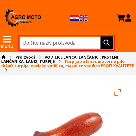
MENU
Proizvodi
VODILICE LANCA, LANČANICI, PRSTENI
LANČANIKA, LANCI, TURPIJE
Turpija za lanac motorne pile,
držači turpija, navlake vodilica, mazalice vodilica PROFI KVALITETE