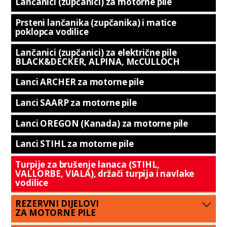
Lančanici (zupčanici) za motorne pile
Prsteni lančanika (zupčanika) i matice
poklopca vodilice
Lančanici (zupčanici) za električne pile
BLACK&DECKER, ALPINA, McCULLOCH
Lanci ARCHER za motorne pile
Lanci SAARP za motorne pile
Lanci OREGON (Kanada) za motorne pile
Lanci STIHL za motorne pile
Turpije za brušenje lanaca (STIHL,
VALLORBE, VIALA), držači turpija i navlake
vodilice
REZERVNI DIJELOVI
ZA MOTORNE PILE