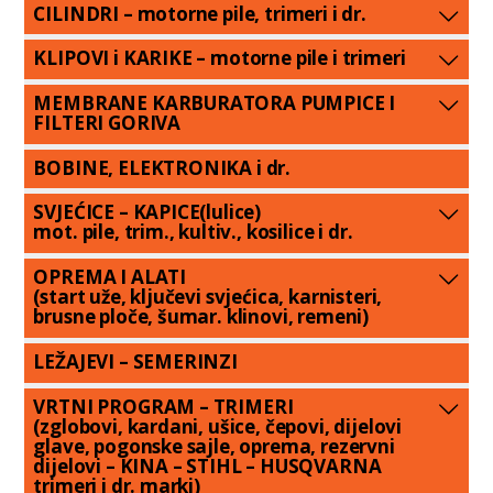
CILINDRI – motorne pile, trimeri i dr.
KLIPOVI i KARIKE – motorne pile i trimeri
MEMBRANE KARBURATORA PUMPICE I
FILTERI GORIVA
BOBINE, ELEKTRONIKA i dr.
SVJEĆICE – KAPICE(lulice)
mot. pile, trim., kultiv., kosilice i dr.
OPREMA I ALATI
(start uže, ključevi svjećica, karnisteri,
brusne ploče, šumar. klinovi, remeni)
LEŽAJEVI – SEMERINZI
VRTNI PROGRAM – TRIMERI
(zglobovi, kardani, ušice, čepovi, dijelovi
glave, pogonske sajle, oprema, rezervni
dijelovi – KINA – STIHL – HUSQVARNA
trimeri i dr. marki)