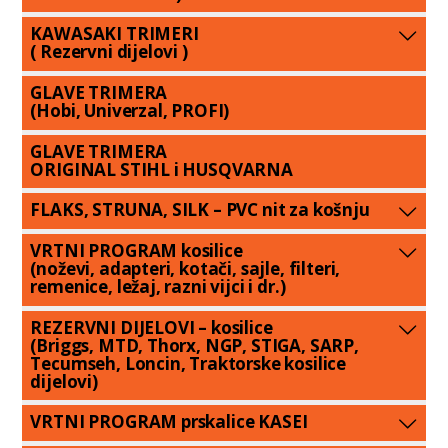
KAWASAKI TRIMERI
( Rezervni dijelovi )
GLAVE TRIMERA
(Hobi, Univerzal, PROFI)
GLAVE TRIMERA
ORIGINAL STIHL i HUSQVARNA
FLAKS, STRUNA, SILK – PVC nit za košnju
VRTNI PROGRAM kosilice
(noževi, adapteri, kotači, sajle, filteri,
remenice, ležaj, razni vijci i dr.)
REZERVNI DIJELOVI – kosilice
(Briggs, MTD, Thorx, NGP, STIGA, SARP,
Tecumseh, Loncin, Traktorske kosilice
dijelovi)
VRTNI PROGRAM prskalice KASEI