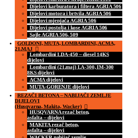
Dijelovi karburatora i filtera AGRIA 506
Dijelovi motora i brtvila AGRIA 506
Dijelovi mjenjača AGRIA 506
Dijelovi postolja i kose AGRIA 506
Sajle AGRIA 506, 509
GOLDONI, MUTA, LOMBARDINI, ACMA,
21.MAJ
Lombardini LDA-450 – diesel 14KS
dijelovi
Lombardini (21.maj) LA-300, IM-300
8KS dijelovi
ACMA dijelovi
MUTA-GORENJE dijelovi
REZAČI BETONA – NABIJAČI ZEMLJE
DIJELOVI
(Husqvarna, Makita, Wacker)
HUSQVARNA rezač beton,
asfalta – dijelovi
MAKITA rezač beton,
asfalta – dijelovi
WACKER nabijač zemlje,