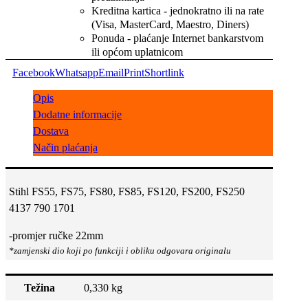
Kreditna kartica - jednokratno ili na rate
(Visa, MasterCard, Maestro, Diners)
Ponuda - plaćanje Internet bankarstvom
ili općom uplatnicom
Facebook
Whatsapp
Email
Print
Shortlink
Opis
Dodatne informacije
Dostava
Način plaćanja
Stihl FS55, FS75, FS80, FS85, FS120, FS200, FS250
4137 790 1701
-promjer ručke 22mm
Težina
0,330 kg