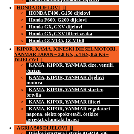
HONDA DIJELOVI
HONDA F400, G150 dijelovi
Honda F600, G200 dijelovi
Honda GX, GXV dijelovi
Honda GX, GXV filteri zraka
Honda GCV135, GCV160
KIPOR, KAMA, KINESKI DIESEL MOTORI,
YANMAR JAPAN – 3.8 KS, 5.4 KS, 8.6 KS –
DIJELOVI
KAMA, KIPOR, YANMAR dize, ventili,
gorivo
KAMA, KIPOR, YANMAR dijelovi
motora
KAMA, KIPOR, YANMAR starter,
brtvila
KAMA, KIPOR, YANMAR filteri
KAMA, KIPOR, YANMAR regulatori
napona, elektropokretači, četkice
agregata, kontakt brava
AGRIA 506 DIJELOVI
Dijelovi startera i struje AGRIA 506