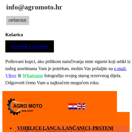
info@agromoto.hr
OPŠIRNIJE
Košarica
Povratak u trgovinu
Poštovani kupci, ako prilikom naručivanja niste sigurni koji artikl iz
našeg asortimana Vam je potreban, molim Vas pošaljite na
e-mail
,
Viber
ili
Whatsapp
fotografiju svojeg starog rezervnog dijela.
Odgovorit ćemo Vam u najkraćem mogućem roku.
MENU
VODILICE LANCA, LANČANICI, PRSTENI