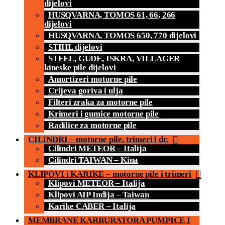
dijelovi
HUSQVARNA, TOMOS 61, 66, 266
dijelovi
HUSQVARNA, TOMOS 650, 770 dijelovi
STIHL dijelovi
STEEL, GUDE, ISKRA, VILLAGER
kineske pile dijelovi
Amortizeri motorne pile
Crijeva goriva i ulja
Filteri zraka za motorne pile
Krimeri i gumice motorne pile
Radilice za motorne pile
CILINDRI – motorne pile, trimeri i dr.
Cilindri METEOR – Italija
Cilindri TAIWAN – Kina
KLIPOVI i KARIKE – motorne pile i trimeri
Klipovi METEOR – Italija
Klipovi AIP Indija – Taiwan
Karike CABER – Italija
MEMBRANE KARBURATORA PUMPICE I