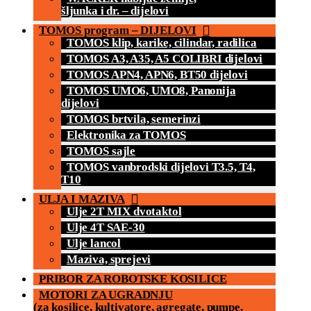
šljunka i dr. – dijelovi
TOMOS program – DIJELOVI
TOMOS klip, karike, cilindar, radilica
TOMOS A3, A35, A5 COLIBRI dijelovi
TOMOS APN4, APN6, BT50 dijelovi
TOMOS UMO6, UMO8, Panonija
dijelovi
TOMOS brtvila, semerinzi
Elektronika za TOMOS
TOMOS sajle
TOMOS vanbrodski dijelovi T3.5, T4,
T10
ULJA I MAZIVA
Ulje 2T MIX dvotaktol
Ulje 4T SAE-30
Ulje lancol
Maziva, sprejevi
PRIBOR ZA ROBOTSKE KOSILICE
MOTORI ZA UGRADNJU
(za kosilice, kultivatore, agregate, pumpe,