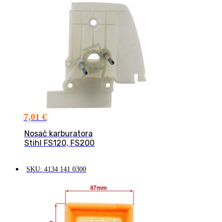
7,01
€
Nosač karburatora
Stihl FS120, FS200
SKU: 4134 141 0300