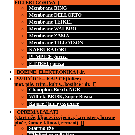
FILTERI GORIVA
Membrane BING
Membrane DELLORTO
Membrane TEIKEI
Membrane WALBRO
Membrane ZAMA
Membrane TILLOTSON
KARBURATORI
PUMPICE goriva
FILTERI goriva
BOBINE, ELEKTRONIKA i dr.
SVJEĆICE – KAPICE(lulice)
mot. pile, trim., kultiv., kosilice i dr.
Champion, Bosch, NGK
Willtek, BRISK, Super Bosna
Kapice (lulice) svjećice
OPREMA I ALATI
(start uže, ključevi svjećica, karnisteri, brusne
ploče, šumar. klinovi, remeni)
Startno uže