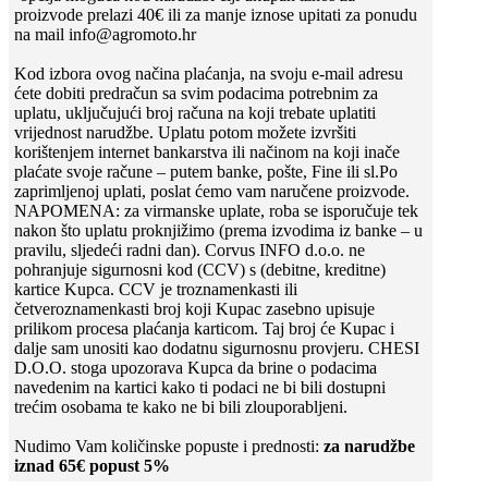
proizvode prelazi 40€ ili za manje iznose upitati za ponudu
na mail info@agromoto.hr
Kod izbora ovog načina plaćanja, na svoju e-mail adresu
ćete dobiti predračun sa svim podacima potrebnim za
uplatu, uključujući broj računa na koji trebate uplatiti
vrijednost narudžbe. Uplatu potom možete izvršiti
korištenjem internet bankarstva ili načinom na koji inače
plaćate svoje račune – putem banke, pošte, Fine ili sl.Po
zaprimljenoj uplati, poslat ćemo vam naručene proizvode.
NAPOMENA: za virmanske uplate, roba se isporučuje tek
nakon što uplatu proknjižimo (prema izvodima iz banke – u
pravilu, sljedeći radni dan). Corvus INFO d.o.o. ne
pohranjuje sigurnosni kod (CCV) s (debitne, kreditne)
kartice Kupca. CCV je troznamenkasti ili
četveroznamenkasti broj koji Kupac zasebno upisuje
prilikom procesa plaćanja karticom. Taj broj će Kupac i
dalje sam unositi kao dodatnu sigurnosnu provjeru. CHESI
D.O.O. stoga upozorava Kupca da brine o podacima
navedenim na kartici kako ti podaci ne bi bili dostupni
trećim osobama te kako ne bi bili zlouporabljeni.
Nudimo Vam količinske popuste i prednosti:
za narudžbe
iznad 65€ popust 5%