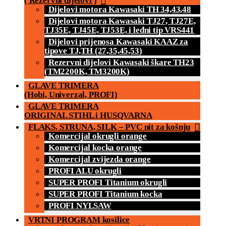
( Rezervni dijelovi )
Dijelovi motora Kawasaki TH 34,43,48
Dijelovi motora Kawasaki TJ27, TJ27E,
TJ35E, TJ45E, TJ53E, i leđni tip VRS441
Dijelovi prijenosa Kawasaki KAAZ za
tipove TJ,TH (27,35,45,53)
Rezervni dijelovi Kawasaki škare TH23
(TM2200K, TM3200K)
GLAVE TRIMERA
(Hobi, Univerzal, PROFI)
GLAVE TRIMERA
ORIGINAL STIHL i HUSQVARNA
FLAKS, STRUNA, SILK – PVC nit za košnju
Komercijal okrugli orange
Komercijal kocka orange
Komercijal zvijezda orange
PROFI ALU okrugli
SUPER PROFI Titanium okrugli
SUPER PROFI Titanium kocka
PROFI NYLSAW
VRTNI PROGRAM kosilice