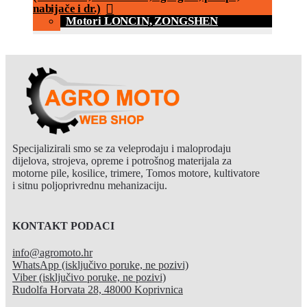
nabijače i dr.)
Motori LONCIN, ZONGSHEN
Specijalizirali smo se za veleprodaju i maloprodaju
dijelova, strojeva, opreme i potrošnog materijala za
motorne pile, kosilice, trimere, Tomos motore, kultivatore
i sitnu poljoprivrednu mehanizaciju.
KONTAKT PODACI
info@agromoto.hr
WhatsApp (isključivo poruke, ne pozivi)
Viber (isključivo poruke, ne pozivi)
Rudolfa Horvata 28, 48000 Koprivnica