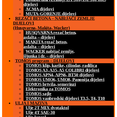
dijelovi
ACMA dijelovi
MUTA-GORENJE dijelovi
REZAČI BETONA – NABIJAČI ZEMLJE
DIJELOVI
(Husqvarna, Makita, Wacker)
HUSQVARNA rezač beton,
asfalta – dijelovi
MAKITA rezač beton,
asfalta – dijelovi
WACKER nabijač zemlje,
šljunka i dr. – dijelovi
TOMOS program – DIJELOVI
TOMOS klip, karike, cilindar, radilica
TOMOS A3, A35, A5 COLIBRI dijelovi
TOMOS APN4, APN6, BT50 dijelovi
TOMOS UMO6, UMO8, Panonija dijelovi
TOMOS brtvila, semerinzi
Elektronika za TOMOS
TOMOS sajle
TOMOS vanbrodski dijelovi T3.5, T4, T10
ULJA I MAZIVA
Ulje 2T MIX dvotaktol
Ulje 4T SAE-30