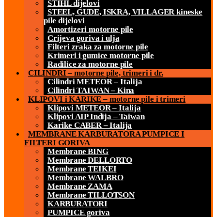
STIHL dijelovi
STEEL, GUDE, ISKRA, VILLAGER kineske
pile dijelovi
Amortizeri motorne pile
Crijeva goriva i ulja
Filteri zraka za motorne pile
Krimeri i gumice motorne pile
Radilice za motorne pile
CILINDRI – motorne pile, trimeri i dr.
Cilindri METEOR – Italija
Cilindri TAIWAN – Kina
KLIPOVI i KARIKE – motorne pile i trimeri
Klipovi METEOR – Italija
Klipovi AIP Indija – Taiwan
Karike CABER – Italija
MEMBRANE KARBURATORA PUMPICE I
FILTERI GORIVA
Membrane BING
Membrane DELLORTO
Membrane TEIKEI
Membrane WALBRO
Membrane ZAMA
Membrane TILLOTSON
KARBURATORI
PUMPICE goriva