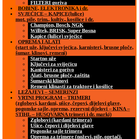
FILTERI goriva
BOBINE, ELEKTRONIKA i dr.
SVJEĆICE – KAPICE(lulice)
mot. pile, trim., kultiv., kosilice i dr.
Champion, Bosch, NGK
Willtek, BRISK, Super Bosna
Kapice (lulice) svjećice
OPREMA I ALATI
(start uže, ključevi svjećica, karnisteri, brusne ploče,
šumar. klinovi, remeni)
Startno uže
Ključevi za svijećicu
Kanisteri za gorivo
Alati, brusne ploče, zaštita
Šumarski klinovi
Remeni klinasti za traktore i kosilice
LEŽAJEVI – SEMERINZI
VRTNI PROGRAM – TRIMERI
(zglobovi, kardani, ušice, čepovi, dijelovi glave,
pogonske sajle, oprema, rezervni dijelovi – KINA –
STIHL – HUSQVARNA trimeri i dr. marki)
Zglobovi (kardani trimera)
Ušice, čepovi i dijelovi glave
Pogonske sajle trimera
Oprema za trimere (noževi, pile, oprtači,