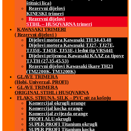
štitnici lica)
Rezervni dijelovi
KINESKI trimeri
Rezervni dijelovi
STIHL – HUSQVARNA trimeri
KAWASAKI TRIMERI
( Rezervni dijelovi )
Dijelovi motora Kawasaki TH 34,43,48
Dijelovi motora Kawasaki TJ27, TJ27E,
TJ35E, TJ45E, TJ53E, i leđni tip VRS441
Dijelovi prijenosa Kawasaki KAAZ za tipove
TJ,TH (27,35,45,53)
Rezervni dijelovi Kawasaki škare TH23
(TM2200K, TM3200K)
GLAVE TRIMERA
(Hobi, Univerzal, PROFI)
GLAVE TRIMERA
ORIGINAL STIHL i HUSQVARNA
FLAKS, STRUNA, SILK – PVC nit za košnju
Komercijal okrugli orange
Komercijal kocka orange
Komercijal zvijezda orange
PROFI ALU okrugli
SUPER PROFI Titanium okrugli
SUPER PROFI Titanium kocka