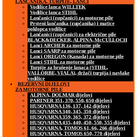
LANČANIKA, TURPIJE, LANCI
Vodilice lanca WILLTEK
Vodilice lanca STIHL
Lančanici (zupčanici) za motorne pile
Prsteni lančanika (zupčanika) i matice
poklopca vodilice
Lančanici (zupčanici) za električne pile
BLACK&DECKER, ALPINA, McCULLOCH
Lanci ARCHER za motorne pile
Lanci SAARP za motorne pile
Lanci OREGON (Kanada) za motorne pile
Lanci STIHL za motorne pile
Turpije za brušenje lanaca (STIHL,
VALLORBE, VIALA), držači turpija i navlake
vodilice
REZERVNI DIJELOVI
ZA MOTORNE PILE
ALPINA, DOLMAR dijelovi
PARTNER 351, 370, 550, 650 dijelovi
HUSQVARNA 136, 137, 142 dijelovi
HUSQVARNA 340, 345, 350 dijelovi
HUSQVARNA 359, 365, 372 dijelovi
HUSQVARNA 435, 440, 450, 550, 555 dijelovi
HUSQVARNA, TOMOS 61, 66, 266 dijelovi
HUSQVARNA, TOMOS 650, 770 dijelovi