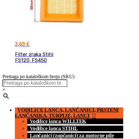
3,69
€
Filter zraka Stihl
FS120, FS450
Pretraga po kataloškom broju (SKU)
×
VODILICE LANCA, LANČANICI, PRSTENI
LANČANIKA, TURPIJE, LANCI
Vodilice lanca WILLTEK
Vodilice lanca STIHL
Lančanici (zupčanici) za motorne pile