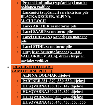
Prsteni lančanika (zupčanika) i matice
poklopca vodilice
Lančanici (zupčanici) za električne pile
BLACK&DECKER, ALPINA,
McCULLOCH
Lanci ARCHER za motorne pile
Lanci SAARP za motorne pile
Lanci OREGON (Kanada) za motorne
pile
Lanci STIHL za motorne pile
Turpije za brušenje lanaca (STIHL,
VALLORBE, VIALA), držači turpija i
navlake vodilice
REZERVNI DIJELOVI
ZA MOTORNE PILE
ALPINA, DOLMAR dijelovi
PARTNER 351, 370, 550, 650 dijelovi
HUSQVARNA 136, 137, 142 dijelovi
HUSQVARNA 340, 345, 350 dijelovi
HUSQVARNA 359, 365, 372 dijelovi
HUSQVARNA 435, 440, 450, 550, 555