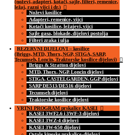
(noževi, adapteri, kotači, sajle, filteri, remenice,
ležaj, razni vijci i dr.)
Noževi kosilice
Adapteri, remenice, vijci
Kotači kosilice, ležajevi, vijci
Sajle gasa, blokade, dijelovi postolja
Filteri zraka i ulja
REZERVNI DIJELOVI – kosilice
(Briggs, MTD, Thorx, NGP, STIGA, SARP,
Tecumseh, Loncin, Traktorske kosilice dijelovi)
Briggs & Stratton dijelovi
MTD, Thorx, NGP, Loncin dijelovi
STIGA, CASTELGARDEN, GGP dijelovi
SARP DE513/DE516 dijelovi
Tecumseh dijelovi
Traktorske kosilice dijelovi
VRTNI PROGRAM prskalice KASEI
KASEI 3WF2.6 i 3WF-3 dijelovi
KASEI 3WZ-4 dijelovi
KASEI 3W-650 dijelovi
Ostale kineske prskalice-dijelovi