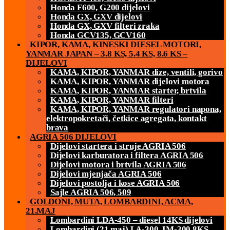
Honda F600, G200 dijelovi
Honda GX, GXV dijelovi
Honda GX, GXV filteri zraka
Honda GCV135, GCV160
KIPOR, KAMA, KINESKI DIESEL MOTORI,
YANMAR JAPAN – 3.8 KS, 5.4 KS, 8.6 KS –
DIJELOVI
KAMA, KIPOR, YANMAR dize, ventili, gorivo
KAMA, KIPOR, YANMAR dijelovi motora
KAMA, KIPOR, YANMAR starter, brtvila
KAMA, KIPOR, YANMAR filteri
KAMA, KIPOR, YANMAR regulatori napona,
elektropokretači, četkice agregata, kontakt
brava
AGRIA 506 DIJELOVI
Dijelovi startera i struje AGRIA 506
Dijelovi karburatora i filtera AGRIA 506
Dijelovi motora i brtvila AGRIA 506
Dijelovi mjenjača AGRIA 506
Dijelovi postolja i kose AGRIA 506
Sajle AGRIA 506, 509
GOLDONI, MUTA, LOMBARDINI, ACMA,
21.MAJ
Lombardini LDA-450 – diesel 14KS dijelovi
Lombardini (21.maj) LA-300, IM-300 8KS