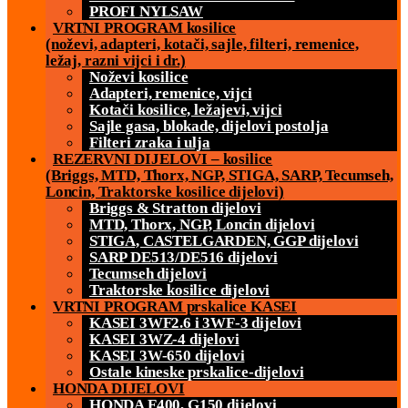
PROFI NYLSAW
VRTNI PROGRAM kosilice
(noževi, adapteri, kotači, sajle, filteri, remenice,
ležaj, razni vijci i dr.)
Noževi kosilice
Adapteri, remenice, vijci
Kotači kosilice, ležajevi, vijci
Sajle gasa, blokade, dijelovi postolja
Filteri zraka i ulja
REZERVNI DIJELOVI – kosilice
(Briggs, MTD, Thorx, NGP, STIGA, SARP, Tecumseh,
Loncin, Traktorske kosilice dijelovi)
Briggs & Stratton dijelovi
MTD, Thorx, NGP, Loncin dijelovi
STIGA, CASTELGARDEN, GGP dijelovi
SARP DE513/DE516 dijelovi
Tecumseh dijelovi
Traktorske kosilice dijelovi
VRTNI PROGRAM prskalice KASEI
KASEI 3WF2.6 i 3WF-3 dijelovi
KASEI 3WZ-4 dijelovi
KASEI 3W-650 dijelovi
Ostale kineske prskalice-dijelovi
HONDA DIJELOVI
HONDA F400, G150 dijelovi