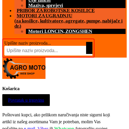
Ulje lancol
Maziva, sprejevi
PRIBOR ZA ROBOTSKE KOSILICE
MOTORI ZA UGRADNJU
(za kosilice, kultivatore, agregate, pumpe, nabijače i
dr.)
Motori LONCIN, ZONGSHEN
Upišite naziv proizvoda...
Košarica
Povratak u trgovinu
Poštovani kupci, ako prilikom naručivanja niste sigurni koji
artikl iz našeg asortimana Vam je potreban, molim Vas
pošaljite na
e-mail
,
Viber
ili
Whatsapp
fotografiju svojeg