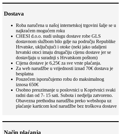
Dostava
Roba naručena u našoj internetskoj trgovini šalje se u
najkraćem mogućem roku
CHESI d.o.o. nudi uslugu dostave robe GLS
dostavnom službom bilo gdje na području Republike
Hrvatske, uključujući i otoke (neki jako udaljeni
hrvatski otoci imaju drugačiju cijenu dostave jer se
dostavljaju u suradnji s Hrvatskom poštom)
Cijena dostave je 6,25€ za sve vrste plaćanja.
Za web narudžbe u vrijednosti iznad 70€ dostava je
besplatna
Pouzećem isporučujemo robu do maksimalnog
iznosa 650€
Osobno preuzimanje u poslovnici u Koprivnici svaki
radni dan od 7- 15 sati. Subota i nedjelja zatvoreno.
Obavezna prethodna narudžba preko webshopa uz
plaćanje karticom kod narudžbe bez troškova dostave
Način plaćanja