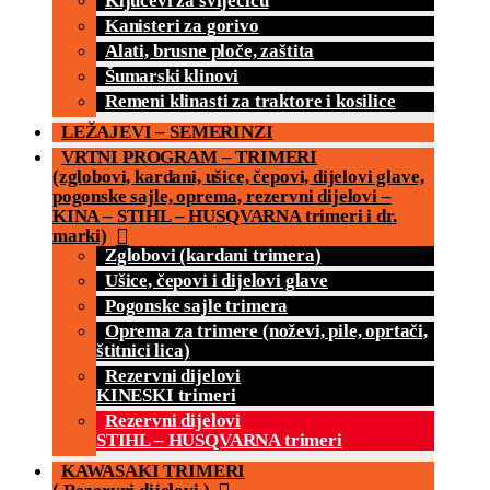
Ključevi za svijećicu
Kanisteri za gorivo
Alati, brusne ploče, zaštita
Šumarski klinovi
Remeni klinasti za traktore i kosilice
LEŽAJEVI – SEMERINZI
VRTNI PROGRAM – TRIMERI
(zglobovi, kardani, ušice, čepovi, dijelovi glave,
pogonske sajle, oprema, rezervni dijelovi –
KINA – STIHL – HUSQVARNA trimeri i dr.
marki)
Zglobovi (kardani trimera)
Ušice, čepovi i dijelovi glave
Pogonske sajle trimera
Oprema za trimere (noževi, pile, oprtači,
štitnici lica)
Rezervni dijelovi
KINESKI trimeri
Rezervni dijelovi
STIHL – HUSQVARNA trimeri
KAWASAKI TRIMERI