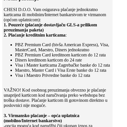
CHESI D.O.O. Vam osigurava plaćanje jednokratno
karticama ili mobilnim/Internet bankarstvom te virmanom
(općom uplatnicom):
1. Pouzeće (plaćanje dostavljaču GLS-a prilikom
preuzimanja paketa)
2. Plaćanje kreditnim karticama
:
PBZ Premium Card (bivša American Express), Visa,
MasterCard, Maestro, Diners jednokratno
PBZ Premium Card kreditnom karticom do 12 rata
Diners kreditnom karticom do 24 rate
Visa i Master karticama Zagrebačke banke do 12 rata
Maestro, Master Card i Visa Erste banke do 12 rata
Visa i Maestro Privredne banke do 12 rata
VAŽNO! Kod osobnog preuzimanja obvezno je plaćanje
unaprijed karticom kod naručivanja preko webshopa bez
troška dostave. Plaćanje karticom ili gotovinom direktno u
poslovnici nije moguće.
3. Virmansko plaćanje – opća uplatnica
(mobilno/Internet bankarstvo)
-opcija moguća kod narudžbi čiji ukupan iznos za