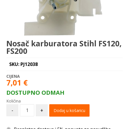
Nosač karburatora Stihl FS120,
FS200
SKU: PJ12038
7,01
€
DOSTUPNO ODMAH
-
+
Dodaj u košaricu