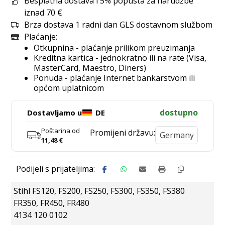
Besplatna dostava i 5% popusta za narudžbe
iznad 70 €
Brza dostava 1 radni dan GLS dostavnom službom
Plaćanje:
Otkupnina - plaćanje prilikom preuzimanja
Kreditna kartica - jednokratno ili na rate (Visa,
MasterCard, Maestro, Diners)
Ponuda - plaćanje Internet bankarstvom ili
općom uplatnicom
dostupno
Dostavljamo u
DE
Poštarina od
Promijeni državu:
11,48
€
Stihl FS120, FS200, FS250, FS300, FS350, FS380
FR350, FR450, FR480
4134 120 0102