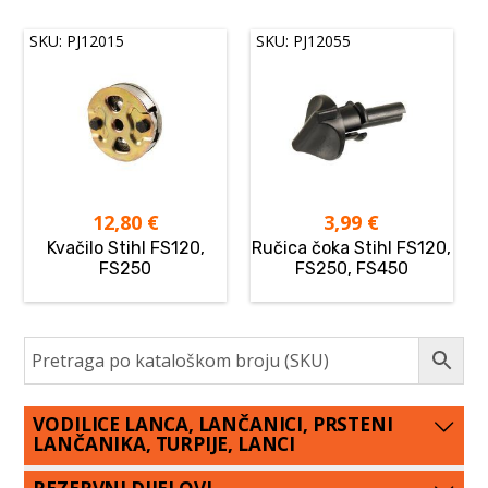
SKU: PJ12015
SKU: PJ12055
12,80
€
3,99
€
Kvačilo Stihl FS120,
Ručica čoka Stihl FS120,
FS250
FS250, FS450
VODILICE LANCA, LANČANICI, PRSTENI
LANČANIKA, TURPIJE, LANCI