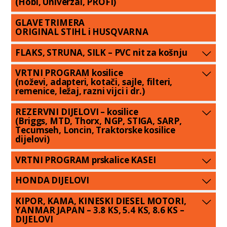
(Hobi, Univerzal, PROFI)
GLAVE TRIMERA
ORIGINAL STIHL i HUSQVARNA
FLAKS, STRUNA, SILK – PVC nit za košnju
VRTNI PROGRAM kosilice
(noževi, adapteri, kotači, sajle, filteri,
remenice, ležaj, razni vijci i dr.)
REZERVNI DIJELOVI – kosilice
(Briggs, MTD, Thorx, NGP, STIGA, SARP,
Tecumseh, Loncin, Traktorske kosilice
dijelovi)
VRTNI PROGRAM prskalice KASEI
HONDA DIJELOVI
KIPOR, KAMA, KINESKI DIESEL MOTORI,
YANMAR JAPAN – 3.8 KS, 5.4 KS, 8.6 KS –
DIJELOVI