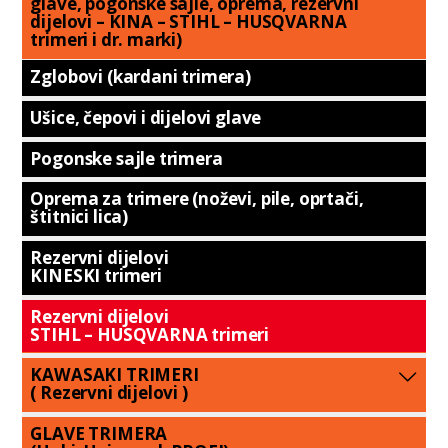
glave, pogonske sajle, oprema, rezervni
dijelovi – KINA – STIHL – HUSQVARNA
trimeri i dr. marki)
Zglobovi (kardani trimera)
Ušice, čepovi i dijelovi glave
Pogonske sajle trimera
Oprema za trimere (noževi, pile, oprtači,
štitnici lica)
Rezervni dijelovi
KINESKI trimeri
Rezervni dijelovi
STIHL – HUSQVARNA trimeri
KAWASAKI TRIMERI
( Rezervni dijelovi )
GLAVE TRIMERA