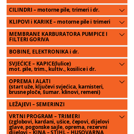
CILINDRI – motorne pile, trimeri i dr.
KLIPOVI i KARIKE – motorne pile i trimeri
MEMBRANE KARBURATORA PUMPICE I
FILTERI GORIVA
BOBINE, ELEKTRONIKA i dr.
SVJEĆICE – KAPICE(lulice)
mot. pile, trim., kultiv., kosilice i dr.
OPREMA I ALATI
(start uže, ključevi svjećica, karnisteri,
brusne ploče, šumar. klinovi, remeni)
LEŽAJEVI – SEMERINZI
VRTNI PROGRAM – TRIMERI
(zglobovi, kardani, ušice, čepovi, dijelovi
glave, pogonske sajle, oprema, rezervni
dijelovi – KINA – STIHL – HUSQVARNA