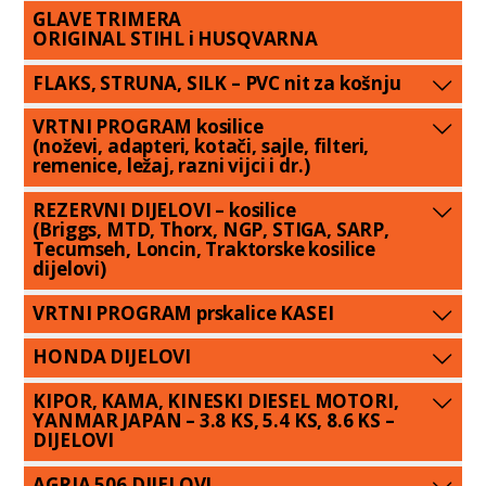
GLAVE TRIMERA
ORIGINAL STIHL i HUSQVARNA
FLAKS, STRUNA, SILK – PVC nit za košnju
VRTNI PROGRAM kosilice
(noževi, adapteri, kotači, sajle, filteri,
remenice, ležaj, razni vijci i dr.)
REZERVNI DIJELOVI – kosilice
(Briggs, MTD, Thorx, NGP, STIGA, SARP,
Tecumseh, Loncin, Traktorske kosilice
dijelovi)
VRTNI PROGRAM prskalice KASEI
HONDA DIJELOVI
KIPOR, KAMA, KINESKI DIESEL MOTORI,
YANMAR JAPAN – 3.8 KS, 5.4 KS, 8.6 KS –
DIJELOVI
AGRIA 506 DIJELOVI