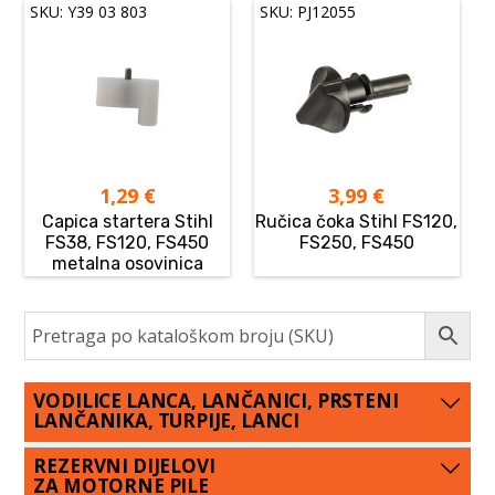
SKU: Y39 03 803
SKU: PJ12055
1,29
€
3,99
€
Capica startera Stihl
Ručica čoka Stihl FS120,
FS38, FS120, FS450
FS250, FS450
metalna osovinica
VODILICE LANCA, LANČANICI, PRSTENI
LANČANIKA, TURPIJE, LANCI
REZERVNI DIJELOVI
ZA MOTORNE PILE