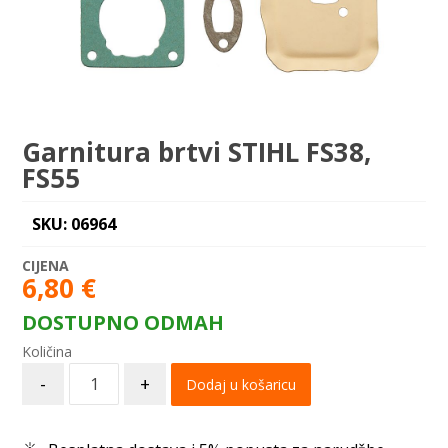
Garnitura brtvi STIHL FS38,
FS55
SKU: 06964
6,80
€
DOSTUPNO ODMAH
-
+
Dodaj u košaricu