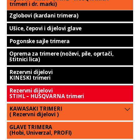
trimeri i dr. marki)
Zglobovi (kardani trimera)
Ušice, čepovi i dijelovi glave
Pogonske sajle trimera
Oprema za trimere (noževi, pile, oprtači,
štitnici lica)
Rezervni dijelovi
KINESKI trimeri
Rezervni dijelovi
STIHL – HUSQVARNA trimeri
KAWASAKI TRIMERI
( Rezervni dijelovi )
GLAVE TRIMERA
(Hobi, Univerzal, PROFI)