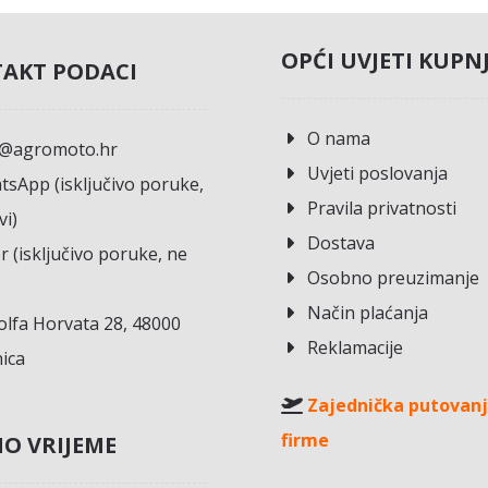
OPĆI UVJETI KUPN
AKT PODACI
O nama
o@agromoto.hr
Uvjeti poslovanja
sApp (isključivo poruke,
Pravila privatnosti
vi)
Dostava
r (isključivo poruke, ne
Osobno preuzimanje
Način plaćanja
lfa Horvata 28, 48000
Reklamacije
ica
Zajednička putovanj
firme
O VRIJEME