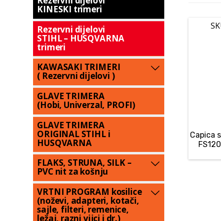
Rezervni dijelovi
KINESKI trimeri
SK
Rezervni dijelovi
STIHL – HUSQVARNA
trimeri
KAWASAKI TRIMERI
( Rezervni dijelovi )
GLAVE TRIMERA
(Hobi, Univerzal, PROFI)
GLAVE TRIMERA
ORIGINAL STIHL i
Capica s
HUSQVARNA
FS120
FLAKS, STRUNA, SILK –
PVC nit za košnju
VRTNI PROGRAM kosilice
(noževi, adapteri, kotači,
sajle, filteri, remenice,
ležaj, razni vijci i dr.)