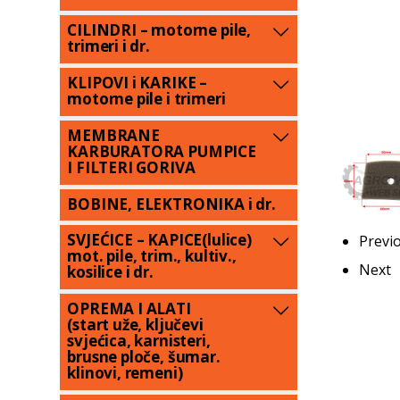
CILINDRI – motorne pile,
trimeri i dr.
KLIPOVI i KARIKE –
motorne pile i trimeri
MEMBRANE
KARBURATORA PUMPICE
I FILTERI GORIVA
BOBINE, ELEKTRONIKA i dr.
SVJEĆICE – KAPICE(lulice)
Previ
mot. pile, trim., kultiv.,
Next
kosilice i dr.
OPREMA I ALATI
(start uže, ključevi
svjećica, karnisteri,
brusne ploče, šumar.
klinovi, remeni)