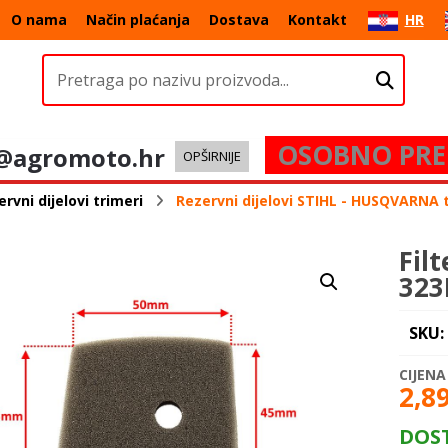
O nama
Način plaćanja
Dostava
Kontakt
HR
OSOBNO PRE
@agromoto.hr
OPŠIRNIJE
rvni dijelovi trimeri
Rezervni dijelovi STIHL - HUSQVARNA 
Fil
323
SKU:
2,8
DOS