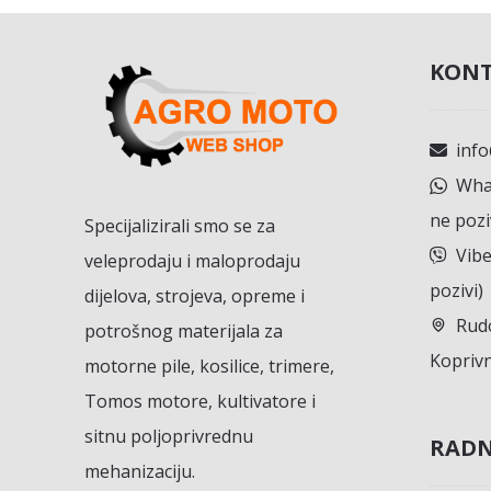
KONT
inf
What
ne pozi
Specijalizirali smo se za
Vibe
veleprodaju i maloprodaju
pozivi)
dijelova, strojeva, opreme i
Rudo
potrošnog materijala za
Koprivn
motorne pile, kosilice, trimere,
Tomos motore, kultivatore i
sitnu poljoprivrednu
RADN
mehanizaciju.