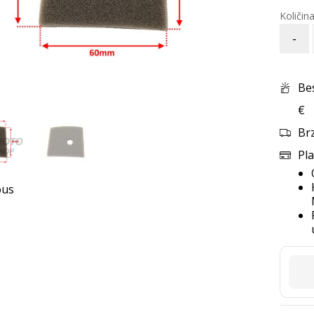
-
Be
€
Br
Pla
ous