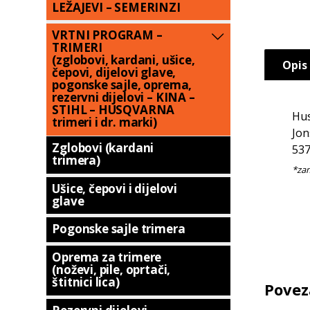
LEŽAJEVI – SEMERINZI
VRTNI PROGRAM –
TRIMERI
(zglobovi, kardani, ušice,
Opis
čepovi, dijelovi glave,
pogonske sajle, oprema,
rezervni dijelovi – KINA –
STIHL – HUSQVARNA
Hus
trimeri i dr. marki)
Jon
Zglobovi (kardani
537
trimera)
Ušice, čepovi i dijelovi
glave
Pogonske sajle trimera
Oprema za trimere
(noževi, pile, oprtači,
štitnici lica)
Povez