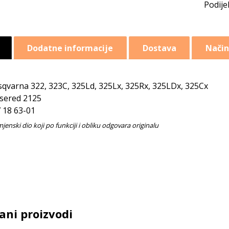
Dodatne informacije
Dostava
Način
qvarna 322, 323C, 325Ld, 325Lx, 325Rx, 325LDx, 325Cx
sered 2125
 18 63-01
ani proizvodi