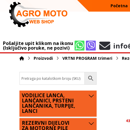
Početna
Pošaljite upit klikom na ikonu
info
(Isključivo poruke, ne pozivi)
Proizvodi
VRTNI PROGRAM trimeri
Reze
VODILICE LANCA,
LANČANICI, PRSTENI
LANČANIKA, TURPIJE,
LANCI
REZERVNI DIJELOVI
ZA MOTORNE PILE