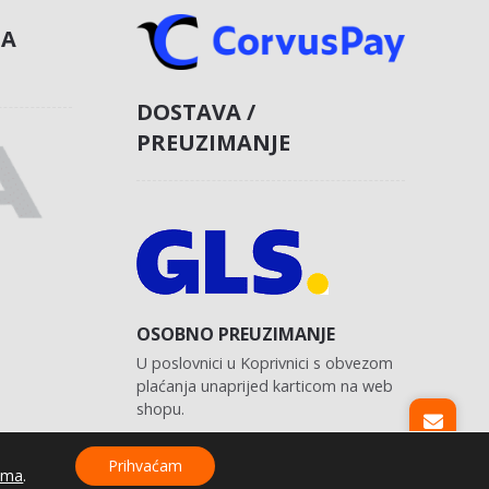
NA
DOSTAVA /
PREUZIMANJE
OSOBNO PREUZIMANJE
U poslovnici u Koprivnici s obvezom
plaćanja unaprijed karticom na web
shopu.
Prihvaćam
ama
.
Izrada web shopa:
kT dizajn