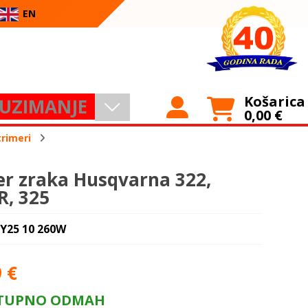
EN
Košarica
UZIMANJE
0,00
€
trimeri
ter zraka Husqvarna 322,
R, 325
 Y25 10 260W
9
€
TUPNO ODMAH