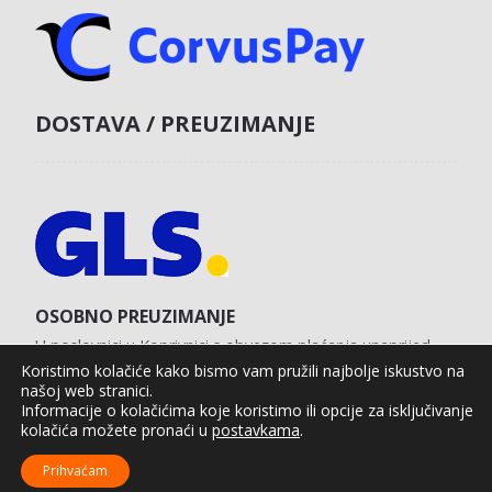
DOSTAVA / PREUZIMANJE
OSOBNO PREUZIMANJE
U poslovnici u Koprivnici s obvezom plaćanja unaprijed
karticom na web shopu.
Koristimo kolačiće kako bismo vam pružili najbolje iskustvo na
našoj web stranici.
Informacije o kolačićima koje koristimo ili opcije za isključivanje
kolačića možete pronaći u
postavkama
.
Agro Moto Shop © 2025.
Izrada web shopa:
kT dizajn
Prihvaćam