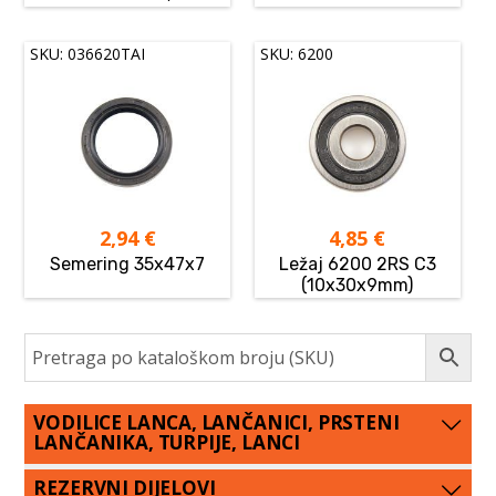
SKU: 036620TAI
SKU: 6200
2,94
€
4,85
€
Semering 35x47x7
Ležaj 6200 2RS C3
(10x30x9mm)
VODILICE LANCA, LANČANICI, PRSTENI
LANČANIKA, TURPIJE, LANCI
REZERVNI DIJELOVI