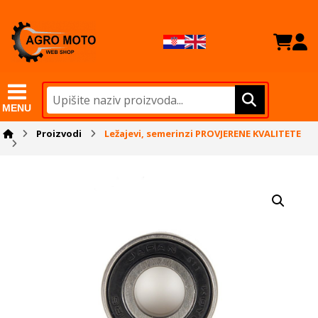
MENU
Proizvodi
Ležajevi, semerinzi PROVJERENE KVALITETE