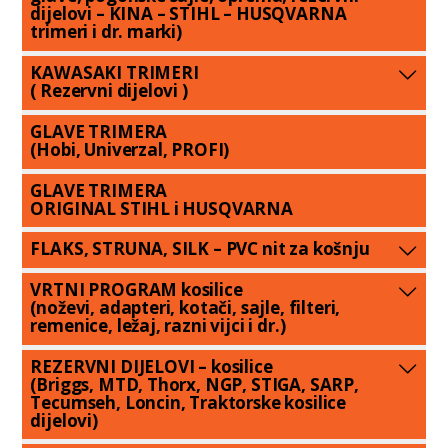
dijelovi – KINA – STIHL – HUSQVARNA
trimeri i dr. marki)
KAWASAKI TRIMERI
( Rezervni dijelovi )
GLAVE TRIMERA
(Hobi, Univerzal, PROFI)
GLAVE TRIMERA
ORIGINAL STIHL i HUSQVARNA
FLAKS, STRUNA, SILK – PVC nit za košnju
VRTNI PROGRAM kosilice
(noževi, adapteri, kotači, sajle, filteri,
remenice, ležaj, razni vijci i dr.)
REZERVNI DIJELOVI – kosilice
(Briggs, MTD, Thorx, NGP, STIGA, SARP,
Tecumseh, Loncin, Traktorske kosilice
dijelovi)