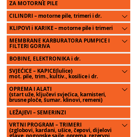
ZA MOTORNE PILE
CILINDRI – motorne pile, trimeri i dr.
KLIPOVI i KARIKE – motorne pile i trimeri
MEMBRANE KARBURATORA PUMPICE I
FILTERI GORIVA
BOBINE, ELEKTRONIKA i dr.
SVJEĆICE – KAPICE(lulice)
mot. pile, trim., kultiv., kosilice i dr.
OPREMA I ALATI
(start uže, ključevi svjećica, karnisteri,
brusne ploče, šumar. klinovi, remeni)
LEŽAJEVI – SEMERINZI
VRTNI PROGRAM – TRIMERI
(zglobovi, kardani, ušice, čepovi, dijelovi
glave, pogonske sajle, oprema, rezervni