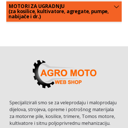
MOTORI ZA UGRADNJU
(za kosilice, kultivatore, agregate, pumpe,
nabijače i dr.)
Specijalizirali smo se za veleprodaju i maloprodaju
dijelova, strojeva, opreme i potrošnog materijala
za motorne pile, kosilice, trimere, Tomos motore,
kultivatore i sitnu poljoprivrednu mehanizaciju.