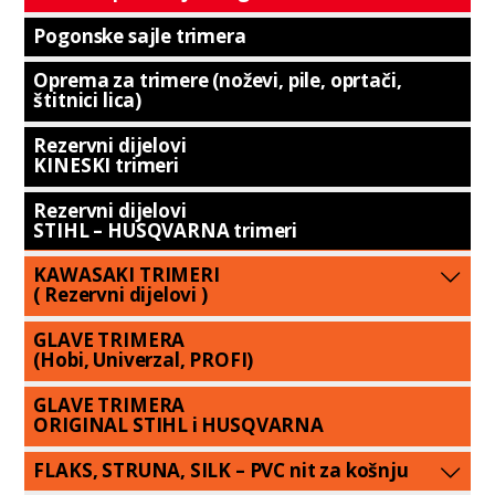
Pogonske sajle trimera
Oprema za trimere (noževi, pile, oprtači,
štitnici lica)
Rezervni dijelovi
KINESKI trimeri
Rezervni dijelovi
STIHL – HUSQVARNA trimeri
KAWASAKI TRIMERI
( Rezervni dijelovi )
GLAVE TRIMERA
(Hobi, Univerzal, PROFI)
GLAVE TRIMERA
ORIGINAL STIHL i HUSQVARNA
FLAKS, STRUNA, SILK – PVC nit za košnju