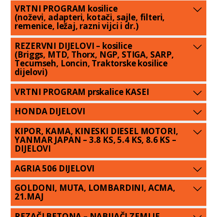
VRTNI PROGRAM kosilice
(noževi, adapteri, kotači, sajle, filteri,
remenice, ležaj, razni vijci i dr.)
REZERVNI DIJELOVI – kosilice
(Briggs, MTD, Thorx, NGP, STIGA, SARP,
Tecumseh, Loncin, Traktorske kosilice
dijelovi)
VRTNI PROGRAM prskalice KASEI
HONDA DIJELOVI
KIPOR, KAMA, KINESKI DIESEL MOTORI,
YANMAR JAPAN – 3.8 KS, 5.4 KS, 8.6 KS –
DIJELOVI
AGRIA 506 DIJELOVI
GOLDONI, MUTA, LOMBARDINI, ACMA,
21.MAJ
REZAČI BETONA – NABIJAČI ZEMLJE