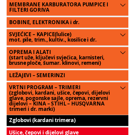
MEMBRANE KARBURATORA PUMPICE I
FILTERI GORIVA
BOBINE, ELEKTRONIKA i dr.
SVJEĆICE – KAPICE(lulice)
mot. pile, trim., kultiv., kosilice i dr.
OPREMA I ALATI
(start uže, ključevi svjećica, karnisteri,
brusne ploče, šumar. klinovi, remeni)
LEŽAJEVI – SEMERINZI
VRTNI PROGRAM – TRIMERI
(zglobovi, kardani, ušice, čepovi, dijelovi
glave, pogonske sajle, oprema, rezervni
dijelovi – KINA – STIHL – HUSQVARNA
trimeri i dr. marki)
Zglobovi (kardani trimera)
Ušice, čepovi i dijelovi glave