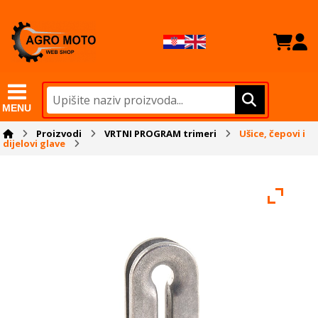
MENU
Proizvodi
VRTNI PROGRAM trimeri
Ušice, čepovi i
dijelovi glave