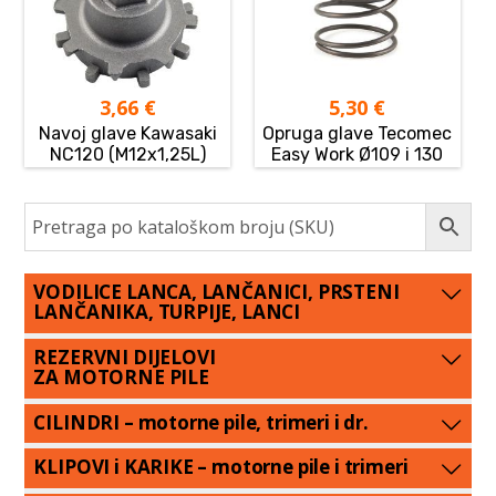
3,66
€
5,30
€
Navoj glave Kawasaki
Opruga glave Tecomec
NC120 (M12x1,25L)
Easy Work Ø109 i 130
VODILICE LANCA, LANČANICI, PRSTENI
LANČANIKA, TURPIJE, LANCI
REZERVNI DIJELOVI
ZA MOTORNE PILE
CILINDRI – motorne pile, trimeri i dr.
KLIPOVI i KARIKE – motorne pile i trimeri